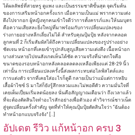
ได้ผลลัพธ์ที่สวยหรู ดูแพง และเป็นธรรมชาติขั้นสุด จุดเริ่มต้น
ของการเสริมหน้าอกครั้งแรก เมื่อความเป็นแม่ พรากความเต่ง
ตึงไปจากอก ผู้หญิงทุกคนเข้าใจดีว่าการตั้งครรภ์และให้นมบุตร
คือความเสียสละยิ่งใหญ่ที่มาพร้อมกับการเปลี่ยนแปลงของ
ร่างกายอย่างหลีกเลี่ยงไม่ได้ สำหรับคุณปุ้มปุ้ย หลังจากคลอด
ลูกคนที่ 2 ก็เริ่มสัมผัสได้ถึงความเปลี่ยนแปลงของรูปร่างอย่าง
ชัดเจน หน้าอกที่เคยเข้ารูปกลับสูญเสียความเต่งตึง เนื้อหน้าอก
บางส่วนหายไปจนสังเกตเห็นได้ชัด ความจริงที่น่าตกใจคือ
ขนาดของรอบหน้าอกหลังคลอดลดลงเหลือเพียงแค่ 28-29 นิ้ว
เท่านั้น การเปลี่ยนแปลงครั้งนี้ส่งผลกระทบต่อไลฟ์สไตล์และ
การแต่งตัว จากที่เคยใส่อะไรก็ดูดี กลายเป็นว่าแม้แต่การหยิบ
เสื้อผ้าไซซ์ S มาใส่ก็ยังรู้สึกหลวมและไม่พอดีตัว ความมั่นใจที่
เคยเต็มเปี่ยมเริ่มลดน้อยลง นั่นคือสัญญาณเตือนว่า ถึงเวลาแล้ว
ที่จะต้องตัดสินใจทำอะไรสักอย่างเพื่อตัวเอง คำวิจารณ์ชาวเน็ต
สู่จุดเปลี่ยนครั้งสำคัญ จุดที่ทำให้คุณปุ้มปุ้ยตัดสินใจว่า “ฉันต้อง
ทำหน้าอกแบบจริงจัง” […]
อัปเดต รีวิว แก้หน้าอก ครบ 3