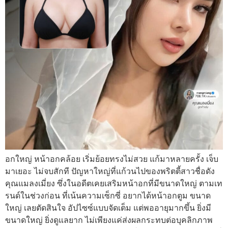
อกใหญ่ หน้าอกคล้อย เริ่มย้อยทรงไม่สวย แก้มาหลายครั้ง เจ็บ
มาเยอะ ไม่จบสักที ปัญหาใหญ่ที่แก้วนไปของพริตตี้สาวชื่อดัง
คุณแมลงเมี่ยง ซึ่งในอดีตเคยเสริมหน้าอกที่มีขนาดใหญ่ ตามเท
รนด์ในช่วงก่อน ที่เน้นความเซ็กซี่ อยากได้หน้าอกตูม ขนาด
ใหญ่ เลยตัดสินใจ อัปไซซ์แบบจัดเต็ม แต่พออายุมากขึ้น ยิ่งมี
ขนาดใหญ่ ยิ่งดูแลยาก ไม่เพียงแค่ส่งผลกระทบต่อบุคลิกภาพ