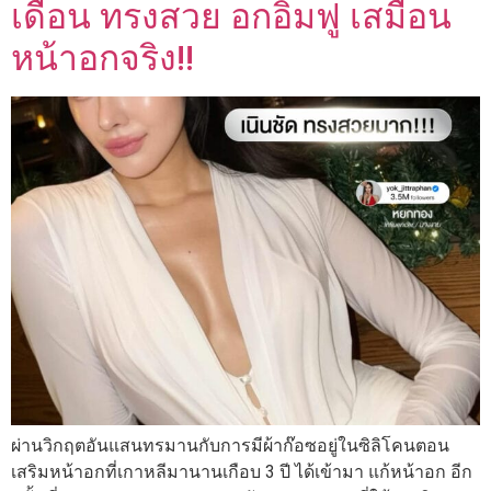
เดือน ทรงสวย อกอิ่มฟู เสมือน
หน้าอกจริง!!
ผ่านวิกฤตอันแสนทรมานกับการมีผ้าก๊อซอยู่ในซิลิโคนตอน
เสริมหน้าอกที่เกาหลีมานานเกือบ 3 ปี ได้เข้ามา แก้หน้าอก อีก