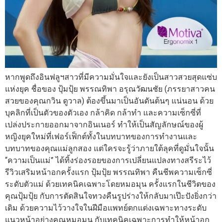
หากพูดถึงอินฟลูฯสาวที่มีความมั่นใจและยังเป็นสาวสวยสุดแซ่บ
แห่งยุค ชื่อของ ปุ้มปุ้ย พรรณทิพา อรุณวัฒนชัย (ภรรยาสาวคน
สวยของคุณกวิน ดูวาล) ต้องขึ้นมาเป็นอันดันต้นๆ แน่นอน ด้วย
บุคลิกที่เป็นตัวของตัวเอง กล้าคิด กล้าทำ และความเซ็กซี่ที่
เปล่งประกายออกมาจากอินเนอร์ ทำให้เป็นสัญลักษณ์ของผู้
หญิงยุคใหม่ที่เฟอร์เฟ็กต์ทั้งในบทบาทของการทำงานและ
บทบาทของคุณแม่ลูกสอง แต่ใครจะรู้ว่าภายใต้ลุคที่ดูมั่นใจนั้น
“ความเป็นแม่” ได้ทิ้งร่องรอยของการเปลี่ยนแปลงทางสรีระไว้
รีวิวเสริมหน้าอกครั้งแรก ปุ้มปุ้ย พรรณทิพา คืนชีพความเซ็กซี่
ระดับตัวแม่ ด้วยเทคนิคเฉพาะโดยหมอมุน ครั้งแรกในชีวิตของ
คุณปุ้มปุ้ย กับการตัดสินใจทวงคืนรูปร่างให้กลับมาเป๊ะปังยิ่งกว่า
เดิม ด้วยความไว้วางใจในฝีมือแพทย์ตกแต่งเฉพาะทางระดับ
แนวหน้าอย่างคุณหมอมุน กับเทคนิคเฉพาะการทำให้หน้าอก