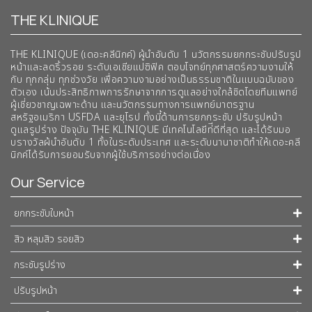
THE KLINIQUE
THE KLINIQUE (เดอะคลีนิกค์) ผู้นำอันดับ 1 นวัตกรรมยกกระชับปรับรูป
หน้าและลดริ้วรอย ระดับเอเชียแปซิฟิค ตอบโจทย์ทุกศาสตร์ความงามให้
กับ ทุกกลุ่ม ทุกช่วงวัย เพื่อความงามอย่างเป็นธรรมชาติในแบบฉบับของ
ตัวเอง เน้นประสิทธิภาพการรักษาจากการดูแลอย่างใกล้ชิดโดยทีมแพทย์
ผู้เชี่ยวชาญเฉพาะด้าน และนวัตกรรมทางการแพทย์มาตรฐาน
สหรัฐอเมริกา USFDA และยุโรป ทั้งนี้ด้านการยกกระชับ ปรับรูปหน้า
ดูแลรูปร่าง ปัจจุบัน THE KLINIQUE มีเทคโนโลยีท่ีดีที่สุด และได้รับมอ
บรางวัลผ้นำอันดับ 1 ทั้งในระดับประเทศ และระดับนานาชาติทําให้เดอะคลี
นิกค์ได้รับการยอมรับจากผู้ใช้บริการอย่างต่อเนื่อง
Our Service
ยกกระชับใบหน้า
สิว หลุมสิว รอยสิว
กระชับรูปร่าง
ปรับรูปหน้า