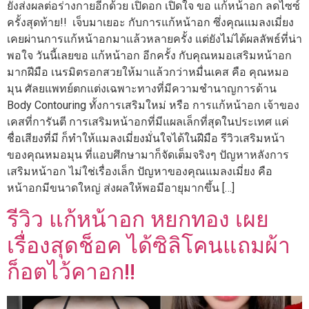
ยังส่งผลต่อร่างกายอีกด้วย เปิดอก เปิดใจ ขอ แก้หน้าอก ลดไซซ์
ครั้งสุดท้าย!! เจ็บมาเยอะ กับการแก้หน้าอก ซึ่งคุณแมลงเมี่ยง
เคยผ่านการแก้หน้าอกมาแล้วหลายครั้ง แต่ยังไม่ได้ผลลัพธ์ที่น่า
พอใจ วันนี้เลยขอ แก้หน้าอก อีกครั้ง กับคุณหมอเสริมหน้าอก
มากฝีมือ เนรมิตรอกสวยให้มาแล้วกว่าหมื่นเคส คือ คุณหมอ
มุน ศัลยแพทย์ตกแต่งเฉพาะทางที่มีความชำนาญการด้าน
Body Contouring ทั้งการเสริมใหม่ หรือ การแก้หน้าอก เจ้าของ
เคสที่การันตี การเสริมหน้าอกที่มีแผลเล็กที่สุดในประเทศ แค่
ชื่อเสียงที่มี ก็ทำให้แมลงเมี่ยงมั่นใจได้ในฝีมือ รีวิวเสริมหน้า
ของคุณหมอมุน ที่แอบศึกษามาก็จัดเต็มจริงๆ ปัญหาหลังการ
เสริมหน้าอก ไม่ใช่เรื่องเล็ก ปัญหาของคุณแมลงเมี่ยง คือ
หน้าอกมีขนาดใหญ่ ส่งผลให้พอมีอายุมากขึ้น […]
รีวิว แก้หน้าอก หยกทอง เผย
เรื่องสุดช็อค ได้ซิลิโคนแถมผ้า
ก็อตไว้คาอก!!