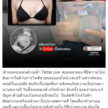
เจ้าแม่คอนเทนต์ แม่ค้า Tiktok Live คุณหยกทอง ที่มีความโด่ง
ดังมากในด้านการไลฟ์ขายของออนไลน์ และสร้างสรรค์คอน
เทนต์ในแอปดัง พบกับเรื่องสุดช็อก หลังทนกับความเจ็บปวดมา
นานหลายปี วันนี้ขอยอมแพ้ แก้หน้าอก อีกครั้ง ยอมจ่ายจบ แก้
ปัญหาด้วยตัวเองไม่ทนรออีกต่อไป บินลัดฟ้าไกลไปทำ
ศัลยกรรมเสริมหน้าอก ถึงประเทศเกาหลี โดยเลือกทำผ่านเอ
เจนซี่ แต่งานนี้จบไม่สวย หลังทำเสร็จ รู้สึกปวดระบม ต้องใส่