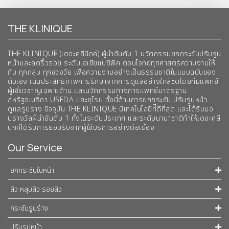
THE KLINIQUE
THE KLINIQUE (เดอะคลีนิกค์) ผู้นำอันดับ 1 นวัตกรรมยกกระชับปรับรูป
หน้าและลดริ้วรอย ระดับเอเชียแปซิฟิค ตอบโจทย์ทุกศาสตร์ความงามให้
กับ ทุกกลุ่ม ทุกช่วงวัย เพื่อความงามอย่างเป็นธรรมชาติในแบบฉบับของ
ตัวเอง เน้นประสิทธิภาพการรักษาจากการดูแลอย่างใกล้ชิดโดยทีมแพทย์
ผู้เชี่ยวชาญเฉพาะด้าน และนวัตกรรมทางการแพทย์มาตรฐาน
สหรัฐอเมริกา USFDA และยุโรป ทั้งนี้ด้านการยกกระชับ ปรับรูปหน้า
ดูแลรูปร่าง ปัจจุบัน THE KLINIQUE มีเทคโนโลยีท่ีดีที่สุด และได้รับมอ
บรางวัลผ้นำอันดับ 1 ทั้งในระดับประเทศ และระดับนานาชาติทําให้เดอะคลี
นิกค์ได้รับการยอมรับจากผู้ใช้บริการอย่างต่อเนื่อง
Our Service
ยกกระชับใบหน้า
สิว หลุมสิว รอยสิว
กระชับรูปร่าง
ปรับรูปหน้า