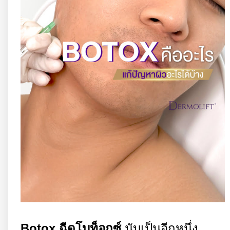
Botox
ฉีดโบท็อกซ์
นับเป็นอีกหนึ่ง