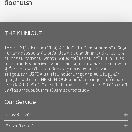
ติดตามเรา
THE KLINIQUE
THE KLINIQUE (เดอะคลีนิกค์) ผู้นำอันดับ 1 นวัตกรรมยกกระชับปรับรูป
หน้าและลดริ้วรอย ระดับเอเชียแปซิฟิค ตอบโจทย์ทุกศาสตร์ความงามให้
กับ ทุกกลุ่ม ทุกช่วงวัย เพื่อความงามอย่างเป็นธรรมชาติในแบบฉบับของ
ตัวเอง เน้นประสิทธิภาพการรักษาจากการดูแลอย่างใกล้ชิดโดยทีมแพทย์
ผู้เชี่ยวชาญเฉพาะด้าน และนวัตกรรมทางการแพทย์มาตรฐาน
สหรัฐอเมริกา USFDA และยุโรป ทั้งนี้ด้านการยกกระชับ ปรับรูปหน้า
ดูแลรูปร่าง ปัจจุบัน THE KLINIQUE มีเทคโนโลยีท่ีดีที่สุด และได้รับมอ
บรางวัลผ้นำอันดับ 1 ทั้งในระดับประเทศ และระดับนานาชาติทําให้เดอะคลี
นิกค์ได้รับการยอมรับจากผู้ใช้บริการอย่างต่อเนื่อง
Our Service
ยกกระชับใบหน้า
สิว หลุมสิว รอยสิว