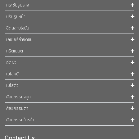
กระชับรูปร่าง
ปรับรูปหน้า
ฉีดสลายไขมัน
เลเซอร์กำจัดขน
ทรีตเมนต์
ฉีดผิว
เมโสหน้า
เมโสตัว
ศัลยกรรมจมูก
ศัลยกรรมตา
ศัลยกรรมใบหน้า
Contact Us