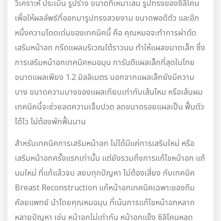
วิเคราะห์ ประเมิน รูปร่าง ขนาดที่เหมาะสม รูปทรงของซิลิโคน
เพื่อให้ผลลัพธ์ที่ออกมารูปทรงสวยงาม ขนาดพอดีตัว และอีก
หนึ่งความโดดเด่นของเทคนิคนี้ คือ คุณหมอจะทำการผ่าตัด
เสริมหน้าอก กรีดแผลบริเวณใต้ราวนม ทำให้แผลขนาดเล็ก ซึ่ง
การเสริมหน้าอกเทคนิคหมอมุน การันตีแผลเล็กที่สุดในไทย
ขนาดแผลเพียง 1.2 มิลลิเมตร นอกจากแผลเล็กยังมีความ
บาง ขนาดความบางของแผลเทียบเท่ากับเส้นไหม หรือเส้นผม
เทคนิคนี้จะช่วยลดความเจ็บปวด ลดขนาดรอยแผลเป็น ฟื้นตัว
ได้ไว ไม่ต้องพักฟื้นนาน
สำหรับเทคนิคการเสริมหน้าอก ไม่ได้มีแค่การเสริมใหม่ หรือ
เสริมหน้าอกครั้งแรกเท่านั้น แต่ยังรวมถึงการแก้ไขหน้าอก แก้
นมใหม่ ที่แก้แล้วจบ สยบทุกปัญหา ไม่ต้องเสี่ยง กับเทคนิค
Breast Reconstruction แก้หน้าอกเทคนิคเฉพาะของทีม
ศัลยแพทย์ นำโดยคุณหมอมุน ที่เน้นการแก้ไขหน้าอกหลาก
หลายปัญหา เช่น หน้าอกไม่เท่ากัน หน้าอกแข็ง ซิลิโคนหลุด