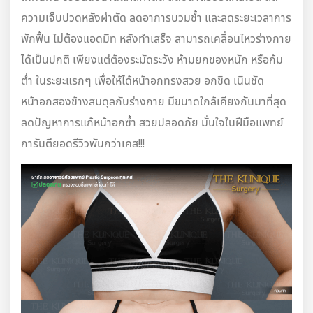
ความเจ็บปวดหลังผ่าตัด ลดอาการบวมช้ำ และลดระยะเวลาการ
พักฟื้น ไม่ต้องแอดมิท หลังทำเสร็จ สามารถเคลื่อนไหวร่างกาย
ได้เป็นปกติ เพียงแต่ต้องระมัดระวัง ห้ามยกของหนัก หรือก้ม
ต่ำ ในระยะแรกๆ เพื่อให้ได้หน้าอกทรงสวย อกชิด เนินชัด
หน้าอกสองข้างสมดุลกับร่างกาย มีขนาดใกล้เคียงกันมาที่สุด
ลดปัญหาการแก้หน้าอกซ้ำ สวยปลอดภัย มั่นใจในฝืมือแพทย์
การันตียอดรีวิวพันกว่าเคส!!!