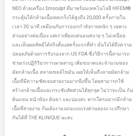
NEO ด้วยเครื่อง Emsculpt ที่มาพร้อมเทคโนโลยี HIFEM®
กระตุ้นให้กล้ามเนื้อหดเกร็งได้สูงถึง 20,000 ครั้งภายใน
เวลา 30 นาที เหมือนกับการออกกำลังกายหนัก ๆ เฉพาะ
ส่วนอย่างต่อเนื่อง แต่เราเพียงแค่นอนสบาย ๆ ไม่เหนื่อย
และเห็นผลลัพธ์ได้จริงตั้งแต่ครั้งแรกที่ทำ มั่นใจได้ถึงความ
ปลอดภัยด้วยการรับรองจาก US FDA ซึ่งวิธีการนี้สามารถ
ช่วยเร่งปฏิกิริยาการเผาผลาญ เพิ่มขนาดและจำนวนของ
มัดกล้ามเนื้อ สลายเซลล์ไขมัน เผยให้เห็นถึงลายมัดกล้าม
เนื้อที่มีความชัดเจนสวยงามมากยิ่งขึ้น โดยสามารถใช้
สร้างกล้ามเนื้อและกระชับสัดส่วนได้ทุกจุด ไม่ว่าจะเป็น ก้น
ต้นแขน หน้าท้อง ต้นขา และน่องค่ะ หากใครอยากมีกล้าม
เนื้อที่สวยงาม ก้นเด้งงามงอนแบบเร่งด่วนลองแวะปรึกษา
กันได้ที่ THE KLINIQUE นะคะ