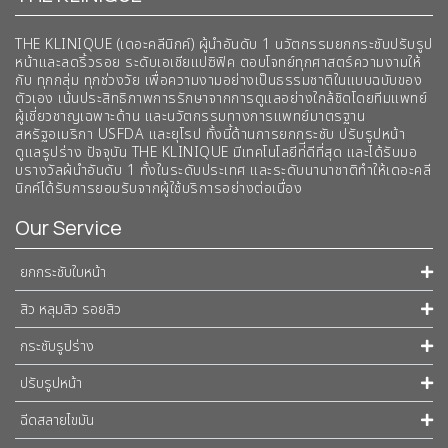
THE KLINIQUE (เดอะคลีนิกค์) ผู้นำอันดับ 1 นวัตกรรมยกกระชับปรับรูป
หน้าและลดริ้วรอย ระดับเอเชียแปซิฟิค ตอบโจทย์ทุกศาสตร์ความงามให้
กับ ทุกกลุ่ม ทุกช่วงวัย เพื่อความงามอย่างเป็นธรรมชาติในแบบฉบับของ
ตัวเอง เน้นประสิทธิภาพการรักษาจากการดูแลอย่างใกล้ชิดโดยทีมแพทย์
ผู้เชี่ยวชาญเฉพาะด้าน และนวัตกรรมทางการแพทย์มาตรฐาน
สหรัฐอเมริกา USFDA และยุโรป ทั้งนี้ด้านการยกกระชับ ปรับรูปหน้า
ดูแลรูปร่าง ปัจจุบัน THE KLINIQUE มีเทคโนโลยีท่ีดีที่สุด และได้รับมอ
บรางวัลผ้นำอันดับ 1 ทั้งในระดับประเทศ และระดับนานาชาติทําให้เดอะคลี
นิกค์ได้รับการยอมรับจากผู้ใช้บริการอย่างต่อเนื่อง
Our Service
ยกกระชับใบหน้า
สิว หลุมสิว รอยสิว
กระชับรูปร่าง
ปรับรูปหน้า
ฉีดสลายไขมัน