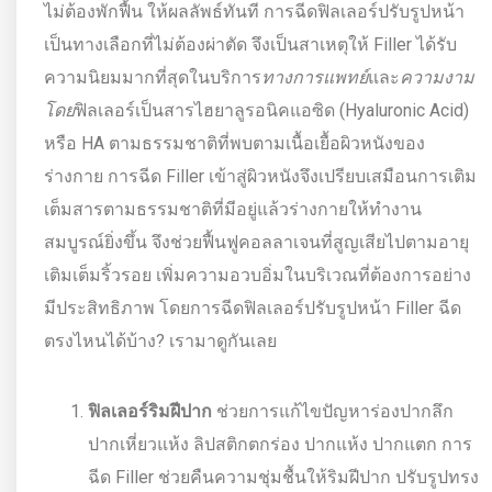
ไม่ต้องพักฟื้น ให้ผลลัพธ์ทันที การฉีดฟิลเลอร์ปรับรูปหน้า
เป็นทางเลือกที่ไม่ต้องผ่าตัด จึงเป็นสาเหตุให้ Filler ได้รับ
ความนิยมมากที่สุดในบริการ
ทางการแพทย์
และ
ความงาม
โดย
ฟิลเลอร์เป็นสารไฮยาลูรอนิคแอซิด (Hyaluronic Acid)
หรือ HA ตามธรรมชาติที่พบตามเนื้อเยื้อผิวหนังของ
ร่างกาย การฉีด Filler เข้าสู่ผิวหนังจึงเปรียบเสมือนการเติม
เต็มสารตามธรรมชาติที่มีอยู่แล้วร่างกายให้ทำงาน
สมบูรณ์ยิ่งขึ้น จึงช่วยฟื้นฟูคอลลาเจนที่สูญเสียไปตามอายุ
เติมเต็มริ้วรอย เพิ่มความอวบอิ่มในบริเวณที่ต้องการอย่าง
มีประสิทธิภาพ โดยการฉีดฟิลเลอร์ปรับรูปหน้า Filler ฉีด
ตรงไหนได้บ้าง? เรามาดูกันเลย
ฟิลเลอร์ริมฝีปาก
ช่วยการแก้ไขปัญหาร่องปากลึก
ปากเหี่ยวแห้ง ลิปสติกตกร่อง ปากแห้ง ปากแตก การ
ฉีด Filler ช่วยคืนความชุ่มชื้นให้ริมฝีปาก ปรับรูปทรง