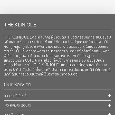
THE KLINIQUE
THE KLINIQUE (เดอะคลีนิกค์) ผู้นำอันดับ 1 นวัตกรรมยกกระชับปรับรูป
หน้าและลดริ้วรอย ระดับเอเชียแปซิฟิค ตอบโจทย์ทุกศาสตร์ความงามให้
กับ ทุกกลุ่ม ทุกช่วงวัย เพื่อความงามอย่างเป็นธรรมชาติในแบบฉบับของ
ตัวเอง เน้นประสิทธิภาพการรักษาจากการดูแลอย่างใกล้ชิดโดยทีมแพทย์
ผู้เชี่ยวชาญเฉพาะด้าน และนวัตกรรมทางการแพทย์มาตรฐาน
สหรัฐอเมริกา USFDA และยุโรป ทั้งนี้ด้านการยกกระชับ ปรับรูปหน้า
ดูแลรูปร่าง ปัจจุบัน THE KLINIQUE มีเทคโนโลยีท่ีดีที่สุด และได้รับมอ
บรางวัลผ้นำอันดับ 1 ทั้งในระดับประเทศ และระดับนานาชาติทําให้เดอะคลี
นิกค์ได้รับการยอมรับจากผู้ใช้บริการอย่างต่อเนื่อง
Our Service
ยกกระชับใบหน้า
สิว หลุมสิว รอยสิว
กระชับรูปร่าง