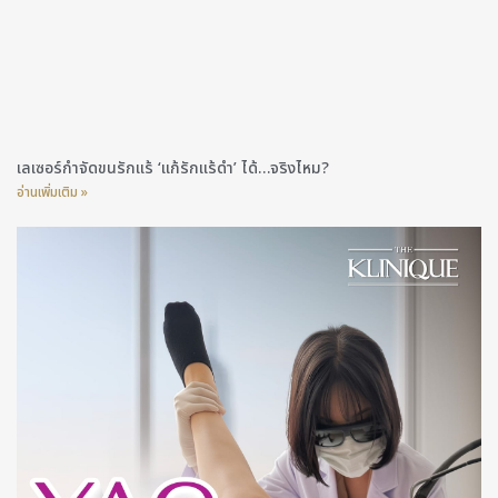
เลเซอร์กำจัดขนรักแร้ ‘แก้รักแร้ดำ’ ได้…จริงไหม?
อ่านเพิ่มเติม »