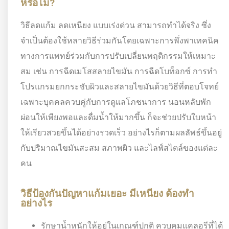
หรือไม่?
วิธีลดแก้ม ลดเหนียง แบบเร่งด่วน สามารถทำได้จริง ซึ่ง
จำเป็นต้องใช้หลายวิธีร่วมกันโดยเฉพาะการพึ่งพาเทคนิค
ทางการแพทย์ร่วมกับการปรับเปลี่ยนพฤติกรรมให้เหมาะ
สม เช่น การฉีดเมโสสลายไขมัน การฉีดโบท็อกซ์ การทำ
โปรแกรมยกกระชับผิวและสลายไขมันด้วยวิธีที่ตอบโจทย์
เฉพาะบุคคลควบคู่กับการดูแลโภชนาการ นอนหลับพัก
ผ่อนให้เพียงพอและดื่มน้ำให้มากขึ้น ก็จะช่วยปรับใบหน้า
ให้เรียวสวยขึ้นได้อย่างรวดเร็ว อย่างไรก็ตามผลลัพธ์ขึ้นอยู่
กับปริมาณไขมันสะสม สภาพผิว และไลฟ์สไตล์ของแต่ละ
คน
วิธีป้องกันปัญหาแก้มเยอะ มีเหนียง ต้องทำ
อย่างไร
รักษาน้ำหนักให้อยู่ในเกณฑ์ปกติ ควบคุมแคลอรีที่ได้