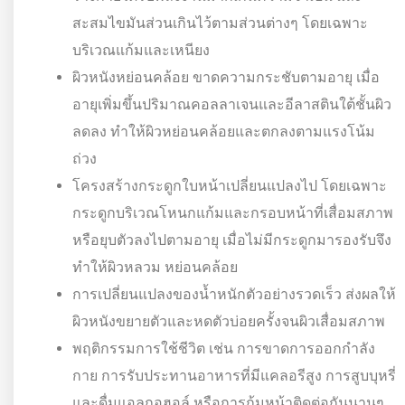
สะสมไขมันส่วนเกินไว้ตามส่วนต่างๆ โดยเฉพาะ
บริเวณแก้มและเหนียง
ผิวหนังหย่อนคล้อย ขาดความกระชับตามอายุ เมื่อ
อายุเพิ่มขึ้นปริมาณคอลลาเจนและอีลาสตินใต้ชั้นผิว
ลดลง ทำให้ผิวหย่อนคล้อยและตกลงตามแรงโน้ม
ถ่วง
โครงสร้างกระดูกใบหน้าเปลี่ยนแปลงไป โดยเฉพาะ
กระดูกบริเวณโหนกแก้มและกรอบหน้าที่เสื่อมสภาพ
หรือยุบตัวลงไปตามอายุ เมื่อไม่มีกระดูกมารองรับจึง
ทำให้ผิวหลวม หย่อนคล้อย
การเปลี่ยนแปลงของน้ำหนักตัวอย่างรวดเร็ว ส่งผลให้
ผิวหนังขยายตัวและหดตัวบ่อยครั้งจนผิวเสื่อมสภาพ
พฤติกรรมการใช้ชีวิต เช่น การขาดการออกกำลัง
กาย การรับประทานอาหารที่มีแคลอรีสูง การสูบบุหรี่
และดื่มแอลกอฮอล์ หรือการก้มหน้าติดต่อกันนานๆ