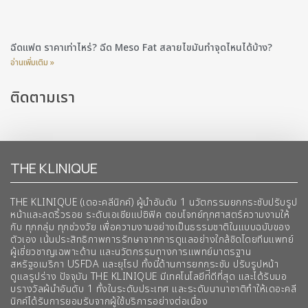
ฉีดแฟต ราคาเท่าไหร่? ฉีด Meso Fat สลายไขมันทำจุดไหนได้บ้าง?
อ่านเพิ่มเติม »
ติดตามเรา
THE KLINIQUE
THE KLINIQUE (เดอะคลีนิกค์) ผู้นำอันดับ 1 นวัตกรรมยกกระชับปรับรูป
หน้าและลดริ้วรอย ระดับเอเชียแปซิฟิค ตอบโจทย์ทุกศาสตร์ความงามให้
กับ ทุกกลุ่ม ทุกช่วงวัย เพื่อความงามอย่างเป็นธรรมชาติในแบบฉบับของ
ตัวเอง เน้นประสิทธิภาพการรักษาจากการดูแลอย่างใกล้ชิดโดยทีมแพทย์
ผู้เชี่ยวชาญเฉพาะด้าน และนวัตกรรมทางการแพทย์มาตรฐาน
สหรัฐอเมริกา USFDA และยุโรป ทั้งนี้ด้านการยกกระชับ ปรับรูปหน้า
ดูแลรูปร่าง ปัจจุบัน THE KLINIQUE มีเทคโนโลยีท่ีดีที่สุด และได้รับมอ
บรางวัลผ้นำอันดับ 1 ทั้งในระดับประเทศ และระดับนานาชาติทําให้เดอะคลี
นิกค์ได้รับการยอมรับจากผู้ใช้บริการอย่างต่อเนื่อง