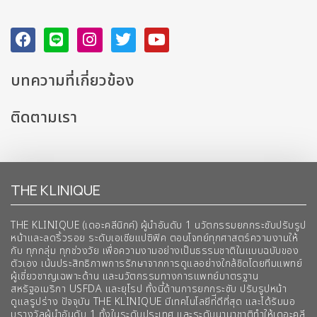
บทความที่เกี่ยวข้อง
ติดตามเรา
THE KLINIQUE
THE KLINIQUE (เดอะคลีนิกค์) ผู้นำอันดับ 1 นวัตกรรมยกกระชับปรับรูป
หน้าและลดริ้วรอย ระดับเอเชียแปซิฟิค ตอบโจทย์ทุกศาสตร์ความงามให้
กับ ทุกกลุ่ม ทุกช่วงวัย เพื่อความงามอย่างเป็นธรรมชาติในแบบฉบับของ
ตัวเอง เน้นประสิทธิภาพการรักษาจากการดูแลอย่างใกล้ชิดโดยทีมแพทย์
ผู้เชี่ยวชาญเฉพาะด้าน และนวัตกรรมทางการแพทย์มาตรฐาน
สหรัฐอเมริกา USFDA และยุโรป ทั้งนี้ด้านการยกกระชับ ปรับรูปหน้า
ดูแลรูปร่าง ปัจจุบัน THE KLINIQUE มีเทคโนโลยีท่ีดีที่สุด และได้รับมอ
บรางวัลผ้นำอันดับ 1 ทั้งในระดับประเทศ และระดับนานาชาติทําให้เดอะคลี