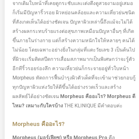
จากเดิมใบหน้าที่เคยดูกระชับและเต่งตึงดูสวยงามอยู่เสมอ
ก็เริ่มมีปัญหาริ้วรอย ผิวหย่อนคล้อยและความเหี่ยวย่นชนิด
ที่สังเกตเห็นได้อย่างชัดเจน ปัญหาผิวเหล่านี้ถึงแม้จะไม่ได้
สร้างผลกระทบร้ายแรงต่อสุขภาพเหมือนปัญหาอื่นๆ ที่เกิด
ขึ้นภายในร่างกาย แต่ก็สร้างความหนักใจให้หลายๆ คนได้
ไม่น้อย โดยเฉพาะอย่างยิ่งในกลุ่มที่แตะวัยเลข 3 เป็นต้นไป
ที่ผิวจะเริ่มติดสปีดการเสื่อมสภาพมากเป็นพิเศษกว่าจะรู้ตัว
อีกทีริ้วรอยร่องลึก ความเหี่ยวย่นก็กระจายอยู่ทั่วใบหน้า
Morpheus หัตถการฟื้นบำรุงผิวตัวเด็ดที่จะเข้ามาช่วยกอบกู้
ทุกปัญหาผิวแห่งวัยให้ดีขึ้นได้อย่างรวดเร็วและสร้าง
ผลลัพธ์ได้อย่างชัดเจน
Morpheus คืออะไร? Morpheus ดี
ไหม?
เหมาะกับใครบ้าง
THE KLINIQUE มีคำตอบค่ะ
Morpheus คืออะไร?
Morpheus (มอร์เฟียซ) หรือ Morpheus Pro
คือ