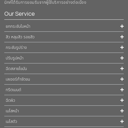
นิกค์ได้รับการยอมรับจากผู้ใช้บริการอย่างต่อเนื่อง
Our Service
ยกกระชับใบหน้า
สิว หลุมสิว รอยสิว
กระชับรูปร่าง
ปรับรูปหน้า
ฉีดสลายไขมัน
เลเซอร์กำจัดขน
ทรีตเมนต์
ฉีดผิว
เมโสหน้า
เมโสตัว