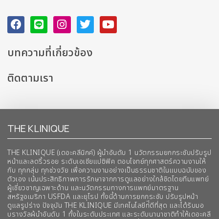
บทความที่เกี่ยวข้อง
ติดตามเรา
THE KLINIQUE
THE KLINIQUE (เดอะคลีนิกค์) ผู้นำอันดับ 1 นวัตกรรมยกกระชับปรับรูป
หน้าและลดริ้วรอย ระดับเอเชียแปซิฟิค ตอบโจทย์ทุกศาสตร์ความงามให้
กับ ทุกกลุ่ม ทุกช่วงวัย เพื่อความงามอย่างเป็นธรรมชาติในแบบฉบับของ
ตัวเอง เน้นประสิทธิภาพการรักษาจากการดูแลอย่างใกล้ชิดโดยทีมแพทย์
ผู้เชี่ยวชาญเฉพาะด้าน และนวัตกรรมทางการแพทย์มาตรฐาน
สหรัฐอเมริกา USFDA และยุโรป ทั้งนี้ด้านการยกกระชับ ปรับรูปหน้า
ดูแลรูปร่าง ปัจจุบัน THE KLINIQUE มีเทคโนโลยีท่ีดีที่สุด และได้รับมอ
บรางวัลผ้นำอันดับ 1 ทั้งในระดับประเทศ และระดับนานาชาติทําให้เดอะคลี