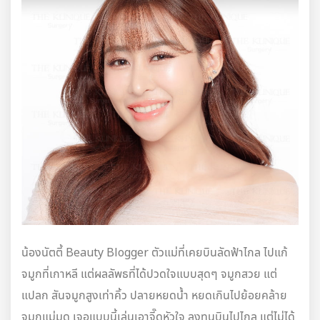
น้องนัตตี้ Beauty Blogger ตัวแม่ที่เคยบินลัดฟ้าไกล ไปแก้
จมูกที่เกาหลี แต่ผลลัพธที่ได้ปวดใจแบบสุดๆ จมูกสวย แต่
แปลก สันจมูกสูงเท่าคิ้ว ปลายหยดน้ำ หยดเกินไปย้อยคล้าย
จมูกแม่มด เจอแบบนี้เล่นเอาจี๊ดหัวใจ ลงทุนบินไปไกล แต่ไม่ได้