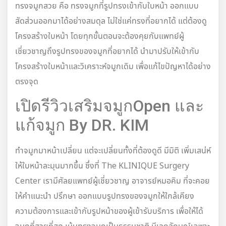
ทรงจมูกสวย คือ ทรงจมูกที่รูปทรงเข้ากับใบหน้า ออกแบบ
สัดส่วนออกมาได้อย่างสมดุล ไม่ใช่แค่ทรงที่อยากได้ แต่ต้องดู
โครงสร้างใบหน้า โดยทุกขั้นตอนจะต้องคุยกับแพทย์ผู้
เชี่ยวชาญถึงรูปทรงของจมูกที่อยากได้ นำมาปรับให้เข้ากับ
โครงสร้างใบหน้าและวิเคราะห์จมูกเดิม เพื่อแก้ไขปัญหาได้อย่าง
ตรงจุด
เปิดรีวิวเสริมจมูกOpen และ
แก้จมูก By DR. KIM
ทำจมูกมาหน้าเปลี่ยน แต่จะเปลี่ยนทั้งที่ต้องดูดี มีมิติ เพิ่มเสน่ห์
ให้ใบหน้าละมุนมากขึ้น ซึ่งที่ The KLINIQUE Surgery
Center เรามีศัลยแพทย์ผู้เชี่ยวชาญ อาจารย์หมอคิม ที่จะคอย
ให้คำแนะนำ ปรึกษา ออกแบบรูปทรงของจมูกให้ใกล้เคียง
ความต้องการและเข้ากับรูปหน้าของผู้เข้ารับบริการ เพื่อให้ได้
จมูกที่สวยที่สุด เน้นทรงจมูกเป็นธรรมชาติ มีเอกลักษณ์เฉพาะ