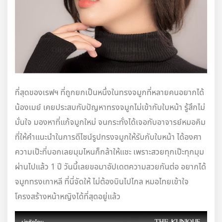
ที่สุดของเรฟฯ ที่ถูกยกเป็นหนึ่งในทรงจมูกที่หลายคนอยากได้
น้องเมย์ เคยประสบกับปัญหาทรงจมูกไม่เข้ากับใบหน้า รู้สึกไม่
มั่นใจ มองหาที่แก้จมูกใหม่ จนกระทั่งได้เจอกับอาจารย์หมอคิม
ที่ให้คำแนะนำในการดีไซน์รูปทรงจมูกให้รับกับใบหน้า ได้องศา
ความเป๊ะที่บอกเลยมุมไหนก็กล้าให้แชะ เพราะสวยทุกเป๊ะทุกมุม
ผ่านไปแล้ว 1 ปี วันนี้เลยขอมาอัปเดตความสวยกันต่อ อยากได้
จมูกทรงเกาหลี ที่นี่จัดให้ ไม่ต้องบินไปไกล หมอไทยเข้าใจ
โครงสร้างหน้าหญิงได้ที่สุดอยู่แล้ว