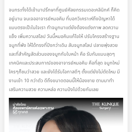
จนกระทั่งได้เข้ามาปรึกษาที่ศูนย์ศัลยกรรมเดอะคลินิกค์ ก็คิด
อยู่นาน จนเจออาจารย์หมอคิม ที่บอกวิเคราะห์ถึงปัญหาได้
แบบตรงเป๊ะในใจเรา ทำจมูกมาแต่ยังต้องแต่งภาพ ลดความ
แข็ง เพิ่มความสโลป วันนี้หมอคิมแก้ไขให้ ปรับโครงสร้างฐาน
จมูกที่พัง ให้ได้ทรงที่ปังกว่าเดิม สันจมูกสโลป ปลายพุ่งสวย
และที่สำคัญสัดส่วนของจมูกกับใบหน้า คือ รับกันแบบสุดๆ
เทคนิคและประสบกาณ์ของอาจารย์หมอคิม คือที่สุด จมูกใหม่
ใครๆก็ชมว่าสวย และยังได้รับโอกาสดีๆ ตั้งแต่ยังไม่ตัดไหม มี
งานเข้า 10 กว่าตัว ดีถึงขนาดตอนนี้ให้น้องชาย ตามมาทำ
เสริมความสวย ความหล่อ ความปังไปด้วยกันเลย