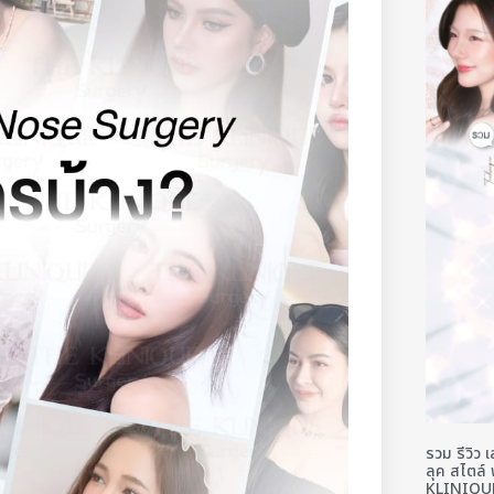
รวม รีวิว
ลุค สไตล์ 
KLINIQU