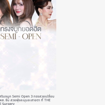
 เสริมจมูก Semi Open 3 ทรงสวยเปลี่ยน
พส. จีน สวยพุ่งละมุนละสายตา ที่ THE
E Surgery