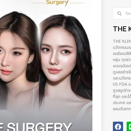
THE 
THE KLINIQ
นวัตกรรมยก
เอเชียแปซิ
กลุ่ม ทุกช
แบบฉบับขอ
ดูแลอย่างใ
และนวัตก
US FDA และ
ดูแลรูปร่า
ที่สุด และไ
ประเทศ และ
ยอมรับจากผ้