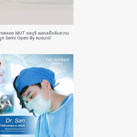
พรพลอย MUT ชลบุรี เผยเลค็ดลับความ
จมูก Semi Open By หมอนาบี
»