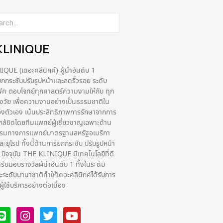
KLINIQUE
UE (เดอะคลีนิกค์) ผู้นำอันดับ 1
กระชับปรับรูปหน้าและลดริ้วรอย ระดับ
ฟิค ตอบโจทย์ทุกศาสตร์ความงามให้กับ ทุก
่วงวัย เพื่อความงามอย่างเป็นธรรมชาติใน
งตัวเอง เน้นประสิทธิภาพการรักษาจากการ
กล้ชิดโดยทีมแพทย์ผู้เชี่ยวชาญเฉพาะด้าน
รรมทางการแพทย์มาตรฐานสหรัฐอเมริกา
ยุโรป ทั้งนี้ด้านการยกกระชับ ปรับรูปหน้า
ง ปัจจุบัน THE KLINIQUE มีเทคโนโลยีที่ดี
ด้รับมอบรางวัลผ้นำอันดับ 1 ทั้งในระดับ
ระดับนานาชาติทําให้เดอะคลีนิกค์ได้รับการ
ูใช้บริการอย่างต่อเนื่อง