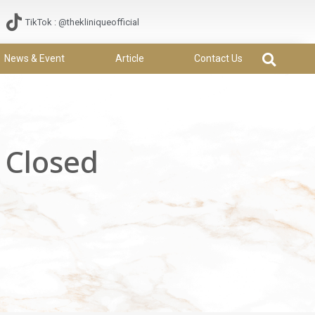
TikTok : @thekliniqueofficial
News & Event
Article
Contact Us
– Closed