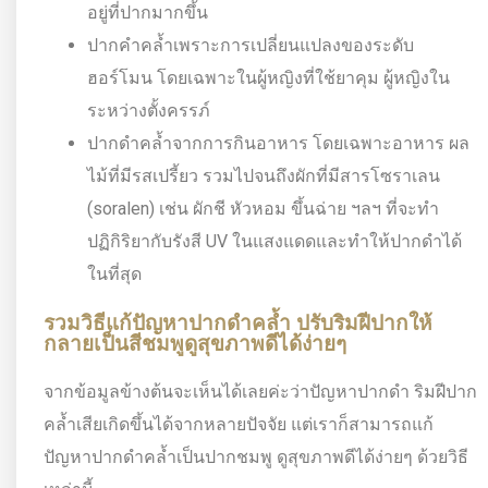
อยู่ที่ปากมากขึ้น
ปากคำคล้ำเพราะการเปลี่ยนแปลงของระดับ
ฮอร์โมน โดยเฉพาะในผู้หญิงที่ใช้ยาคุม ผู้หญิงใน
ระหว่างตั้งครรภ์
ปากดำคล้ำจากการกินอาหาร โดยเฉพาะอาหาร ผล
ไม้ที่มีรสเปรี้ยว รวมไปจนถึงผักที่มีสารโซราเลน
(soralen) เช่น ผักชี หัวหอม ขึ้นฉ่าย ฯลฯ ที่จะทำ
ปฏิกิริยากับรังสี UV ในแสงแดดและทำให้ปากดำได้
ในที่สุด
รวมวิธีแก้ปัญหาปากดำคล้ำ ปรับริมฝีปากให้
กลายเป็นสีชมพูดูสุขภาพดีได้ง่ายๆ
จากข้อมูลข้างต้นจะเห็นได้เลยค่ะว่าปัญหาปากดำ ริมฝีปาก
คล้ำเสียเกิดขึ้นได้จากหลายปัจจัย แต่เราก็สามารถแก้
ปัญหาปากดำคล้ำเป็นปากชมพู ดูสุขภาพดีได้ง่ายๆ ด้วยวิธี