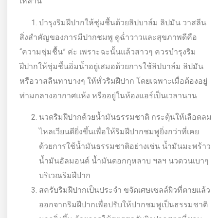
เหล่านี้
บำรุงริมฝีปากให้ชุ่มชื้นด้วยลิปบาล์ม ลิปมัน วาสลีน
สิ่งสำคัญของการมีปากชมพู ดูฉ่ำวาวและสุขภาพดีคือ
“ความชุ่มชื้น” ค่ะ เพราะฉะนั้นแล้วสาวๆ ควรบำรุงริม
ฝีปากให้ชุ่มชื้นอิ่มน้ำอยู่เสมอด้วยการใช้ลิปบาล์ม ลิปมัน
หรือวาสลีนทาบางๆ ให้ทั่วริมฝีปาก โดยเฉพาะเมื่อต้องอยู่
ท่ามกลางอากาศแห้ง หรืออยู่ในห้องแอร์เป็นเวลานาน
นวดริมฝีปากด้วยน้ำมันธรรมชาติ กระตุ้นให้เลือดลม
ไหลเวียนดียิ่งขึ้นเพื่อให้ริมฝีปากชมพูยิ่งกว่าที่เคย
ด้วยการใช้น้ำมันธรรมชาติอย่างเช่น น้ำมันมะพร้าว
น้ำมันอัลมอนด์ น้ำมันดอกกุหลาบ ฯลฯ นวดวนเบาๆ
บริเวณริมฝีปาก
สครับริมฝีปากเป็นประจำ ขจัดเศษเซลล์ผิวที่ตายแล้ว
ออกจากริมฝีปากเพื่อปรับให้ปากชมพูเป็นธรรมชาติ