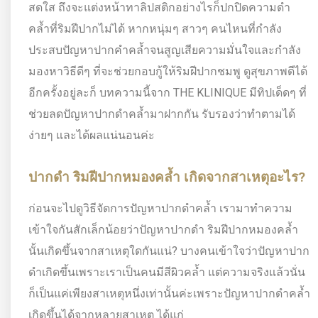
สดใส ถึงจะแต่งหน้าทาลิปสติกอย่างไรก็ปกปิดความดำ
คล้ำที่ริมฝีปากไม่ได้ หากหนุ่มๆ สาวๆ คนไหนที่กำลัง
ประสบปัญหาปากคำคล้ำจนสูญเสียความมั่นใจและกำลัง
มองหาวิธีดีๆ ที่จะช่วยกอบกู้ให้ริมฝีปากชมพู ดูสุขภาพดีได้
อีกครั้งอยู่ละก็ บทความนี้จาก THE KLINIQUE มีทิปเด็ดๆ ที่
ช่วยลดปัญหาปากดำคล้ำมาฝากกัน รับรองว่าทำตามได้
ง่ายๆ และได้ผลแน่นอนค่ะ
ปากดำ ริมฝีปากหมองคล้ำ เกิดจากสาเหตุอะไร?
ก่อนจะไปดูวิธีจัดการปัญหาปากดำคล้ำ เรามาทำความ
เข้าใจกันสักเล็กน้อยว่าปัญหาปากดำ ริมฝีปากหมองคล้ำ
นั้นเกิดขึ้นจากสาเหตุใดกันแน่? บางคนเข้าใจว่าปัญหาปาก
ดำเกิดขึ้นเพราะเราเป็นคนมีสีผิวคล้ำ แต่ความจริงแล้วนั่น
ก็เป็นแค่เพียงสาเหตุหนึ่งเท่านั้นค่ะเพราะปัญหาปากดำคล้ำ
เกิดขึ้นได้จากหลายสาเหตุ ได้แก่