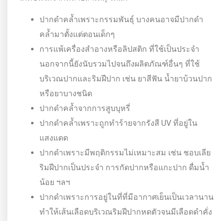
ปากดำคล้ำเพราะกรรมพันธุ์ บางคนอาจมีปากดำ
คล้ำมาตั้งแต่ตอนเด็กๆ
การแพ้เครื่องสำอางหรือลิปสติก ที่ใช้เป็นประจำ
นอกจากนี้ยังนับรวมไปจนถึงผลิตภัณฑ์อื่นๆ ที่ใช้
บริเวณปากและริมฝีปาก เช่น ยาสีฟัน น้ำยาบ้วนปาก
หรือยาบางชนิด
ปากดำคล้ำจากการสูบบุหรี่
ปากดำคล้ำเพราะถูกทำร้ายจากรังสี UV ที่อยู่ใน
แสงแดด
ปากดำเพราะมีพฤติกรรมไม่เหมาะสม เช่น ชอบเลีย
ริมฝีปากเป็นประจำ การกัดปากหรือแกะปาก ดื่มน้ำ
น้อย ฯลฯ
ปากดำเพราะการอยู่ในที่ที่มีอากาศเย็นเป็นเวลานาน
ทำให้เส้นเลือดบริเวณริมฝีปากหดตัวจนมีเลือดดำคั่ง