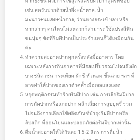
มากยิ่งขึ้น ด้วยการใช้สูตรสครับผิวปากสูตรที่ชอบ
เช่น สครับปากด้วยน้ำผึ้ง+น้ำตาล, น้ำ
มะนาว+นมสด+น้ำตาล, ว่านหางจระเข้ ฯลฯ หรือ
หากสาวๆ คนไหนไม่สะดวกก็สามารถใช้แปรงสีฟัน
ขนนุ่มๆ ขัดที่ริมฝีปากเป็นประจำแทนก็ได้เหมือนกัน
ค่ะ
ทำความสะอาดปากทุกครั้งหลังมื้ออาหาร โดย
เฉพาะหลังการกินอาหารที่มีรสเปรี้ยวรวมไปจนถึงผัก
บางชนิด เช่น กระเทียม ผักชี หัวหอม ขึ้นฉ่าย ฯลฯ ที่
อาจทำให้ปากของเราดำคล้ำเมื่อเจอแสงแดด
หยุดพฤติกรรมทำร้ายริมฝีปาก เช่น การเลียริมฝีปาก
การกัดปากหรือแกะปาก หลีกเลี่ยงการสูบบุหรี่ รวม
ไปจนถึงการเลือกใช้ผลิตภัณฑ์บำรุงริมฝีปากหรือ
ลิปสติก ที่อ่อนโยนและปลอดภัยต่อริมฝีปากเท่านั้น
ดื่มน้ำสะอาดให้ได้วันละ 1.5-2 ลิตร การดื่มน้ำ