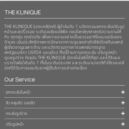
THE KLINIQUE
THE KLINIQUE (เดอะคลีนิกค์) ผู้นำอันดับ 1 นวัตกรรมยกกระชับปรับรูป
หน้าและลดริ้วรอย ระดับเอเชียแปซิฟิค ตอบโจทย์ทุกศาสตร์ความงามให้
กับ ทุกกลุ่ม ทุกช่วงวัย เพื่อความงามอย่างเป็นธรรมชาติในแบบฉบับของ
ตัวเอง เน้นประสิทธิภาพการรักษาจากการดูแลอย่างใกล้ชิดโดยทีมแพทย์
ผู้เชี่ยวชาญเฉพาะด้าน และนวัตกรรมทางการแพทย์มาตรฐาน
สหรัฐอเมริกา USFDA และยุโรป ทั้งนี้ด้านการยกกระชับ ปรับรูปหน้า
ดูแลรูปร่าง ปัจจุบัน THE KLINIQUE มีเทคโนโลยีท่ีดีที่สุด และได้รับมอ
บรางวัลผ้นำอันดับ 1 ทั้งในระดับประเทศ และระดับนานาชาติทําให้เดอะคลี
นิกค์ได้รับการยอมรับจากผู้ใช้บริการอย่างต่อเนื่อง
Our Service
ยกกระชับใบหน้า
สิว หลุมสิว รอยสิว
กระชับรูปร่าง
ปรับรูปหน้า