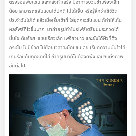
ตรงรอยพับแขน และหลังทำเสร็จ มีอาการบวมช้ำเพียงเล็ก
น้อย สามารถขยับแขนได้ปกติ ไม่ได้เจ็บ หรือรู้สึกว่าใช้ชีวิต
ประจำวันไม่ได้ แล้วเมื่อเริ่มเข้าที่ ใส่
ชุดกระชับแขน ก็ทำให้เห็น
ผลลัพธ์ที่ไวขึ้นมาก มาถ่ายรูปทำโปรไฟล์เตรียมประกวดได้
มั่นใจเต็มร้อย แขนเรียวเล็ก เพรียวยาว และยังได้ผิวที่ตึง
กระชับ ไม่มีย้วย ไม่ย้อยเวลาสะบัดแขนเลย เรียกความมั่นใจได้
เกินร้อยกับทุกชุดที่ใส่ ถ่ายรูปมาก็ไม่ต้องดพึ่งแอปฯแต่งภาพ
อีกต่อไป