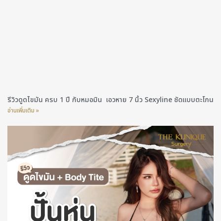
รีวิวดูดไขมัน ครบ 1 ปี กับหมอมิน เอวหาย 7 นิ้ว Sexyline ชัดแบบตะโกน
อ่านเพิ่มเติม »