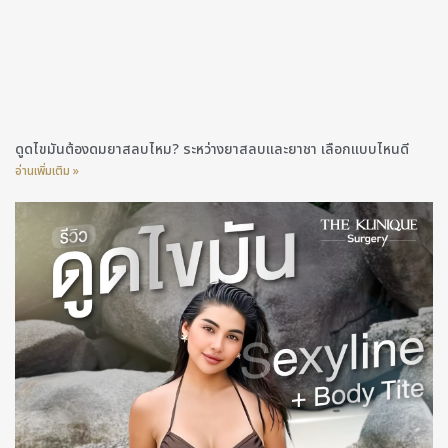
ดูดไขมันต้องดมยาสลบไหม? ระหว่างยาสลบและยาชา เลือกแบบไหนดี
อ่านเพิ่มเติม »