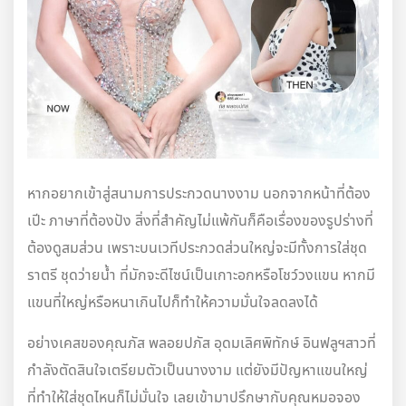
หากอยากเข้าสู่สนามการประกวดนางงาม นอกจากหน้าที่ต้อง
เปีะ ภาษาที่ต้องปัง สิ่งที่สำคัญไม่แพ้กันก็คือเรื่องของรูปร่างที่
ต้องดูสมส่วน เพราะบนเวทีประกวดส่วนใหญ่จะมีทั้งการใส่ชุด
ราตรี ชุดว่ายน้ำ ที่มักจะดีไซน์เป็นเกาะอกหรือโชว์วงแขน หากมี
แขนที่ใหญ่หรือหนาเกินไปก็ทำให้ความมั่นใจลดลงได้
อย่างเคสของคุณภัส พลอยปภัส อุดมเลิศพิทักษ์ อินฟลูฯสาวที่
กำลังตัดสินใจเตรียมตัวเป็นนางงาม แต่ยังมีปัญหาแขนใหญ่
ที่ทำให้ใส่ชุดไหนก็ไม่มั่นใจ เลยเข้ามาปรึกษากับคุณหมอจอง