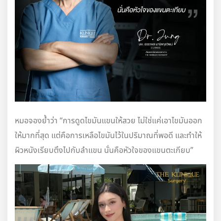
หมอจองย้ำว่า “การดูดไขมันแขนให้สวย ไม่ใช่แค่เอาไขมันออก
ให้มากที่สุด แต่คือการเหลือไขมันไว้ในปริมาณที่พอดี และทำให้
ผิวหนังเรียบตึงไปกับลำแขน นั่นคือหัวใจของแขนตะเกียบ”