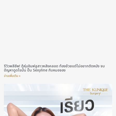
รีวิวพลีชีพ! กู้หุ่นอินฟลูสาวหลังคลอด ท้องย้วยแต่ไม่อยากตัดหนัง จบ
ปัญหาดูดไขมัน ปั้น Sexyline กับหมอจอง
อ่านเพิ่มเติม »