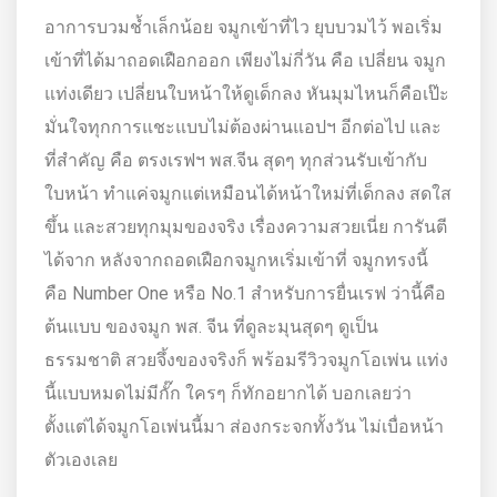
อาการบวมช้ำเล็กน้อย จมูกเข้าที่ไว ยุบบวมไว้ พอเริ่ม
เข้าที่ได้มาถอดเฝือกออก เพียงไม่กี่วัน คือ เปลี่ยน จมูก
แท่งเดียว เปลี่ยนใบหน้าให้ดูเด็กลง หันมุมไหนก็คือเป๊ะ
มั่นใจทุกการแชะแบบไม่ต้องผ่านแอปฯ อีกต่อไป และ
ที่สำคัญ คือ ตรงเรฟฯ พส.จีน สุดๆ ทุกส่วนรับเข้ากับ
ใบหน้า ทำแค่จมูกแต่เหมือนได้หน้าใหม่ที่เด็กลง สดใส
ขึ้น และสวยทุกมุมของจริง เรื่องความสวยเนี่ย การันตี
ได้จาก หลังจากถอดเฝือกจมูกหเริ่มเข้าที่ จมูกทรงนี้
คือ Number One หรือ No.1 สำหรับการยื่นเรฟ ว่านี้คือ
ต้นแบบ ของจมูก พส. จีน ที่ดูละมุนสุดๆ ดูเป็น
ธรรมชาติ สวยจึ้งของจริงก็ พร้อมรีวิวจมูกโอเพ่น แท่ง
นี้แบบหมดไม่มีกั๊ก ใครๆ ก็ทักอยากได้ บอกเลยว่า
ตั้งแต่ได้จมูกโอเพ่นนี้มา ส่องกระจกทั้งวัน ไม่เบื่อหน้า
ตัวเองเลย