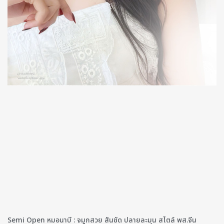
Semi Open หมอนาบี : จมูกสวย สันชัด ปลายละมุน สไตล์ พส.จีน