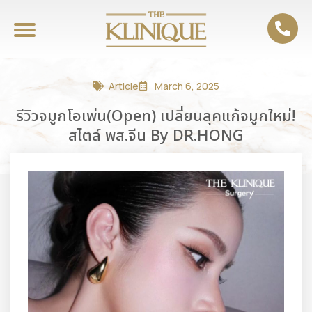
Article
March 6, 2025
รีวิวจมูกโอเพ่น(Open) เปลี่ยนลุคแก้จมูกใหม่!
สไตล์ พส.จีน By DR.HONG