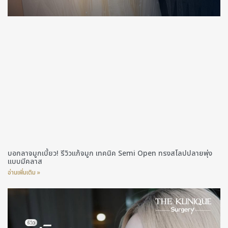
บอกลาจมูกเบี้ยว! รีวิวแก้จมูก เทคนิค Semi Open ทรงสโลปปลายพุ่ง
แบบมีคลาส
อ่านเพิ่มเติม »