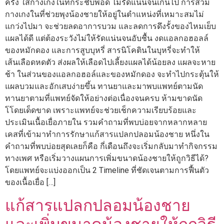
ครั้ง ใส่กางเกงในที่กระชับพอดี ไม่รัดแน่นจนเกินไป การสวม
กางเกงในที่ช่วยพุงน้องชายให้อยู่ในตำแหน่งที่เหมาะสมไม่
แกว่งไปมา จะช่วยลดอาการบวม และลดการดึงรั้งของไหมเย็บ
แผลได้ดี แต่ต้องระวังไม่ให้รัดแน่นจนอับชื้น งดแอลกอฮอลล์
ของหมักดอง และการสูบบุหรี่ สารนิโคตินในบุหรี่จะทำให้
เส้นเลือดหดตัว ส่งผลให้เลือดไปเลี้ยงแผลได้น้อยลง แผลจะหาย
ช้า ในส่วนของแอลกอฮอล์และของหมักดอง จะทำไปกระตุ้นให้
แผลบวมและอักเสบง่ายขึ้น ทานยาและมาพบแพทย์ตามนัด
ทานยาตามที่แพทย์จัดให้อย่างต่อเนื่องจนครบ ห้ามขาดนัด
โโดยเด็ดขาด เพราะแพทย์จะช่วยเช็กความเรียบร้อยและ
ประเมินเนื้อเยื่อภายใน รวมคำถามที่พบบ่อยจากหลากหลาย
เคสที่เข้ามาทำการรักษาแก้สารแปลกปลอมน้องชาย หนึ่งใน
คำถามที่พบบ่อยสุดเลยก็คือ กี่เดือนถึงจะเริ่มกลับมาทำกิจกรรม
ทางเพศ หรือเริ่มวางแผนการเพิ่มขนาดน้องชายให้ถูกวิธีได้?
โดยแพทย์จะแบ่งออกเป็น 2 Timeline ที่ชัดเจนตามการฟื้นตัว
ของเนื้อเยื่อ […]
แก้สารแปลกปลอมน้องชาย