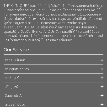
THE KLINIQUE (เดอะคลีนิกค์) ผู้นำอันดับ 1 นวัตกรรมยกกระชับปรับรูป
หน้าและลดริ้วรอย ระดับเอเชียแปซิฟิค ตอบโจทย์ทุกศาสตร์ความงามให้
กับ ทุกกลุ่ม ทุกช่วงวัย เพื่อความงามอย่างเป็นธรรมชาติในแบบฉบับของ
ตัวเอง เน้นประสิทธิภาพการรักษาจากการดูแลอย่างใกล้ชิดโดยทีมแพทย์
ผู้เชี่ยวชาญเฉพาะด้าน และนวัตกรรมทางการแพทย์มาตรฐาน
สหรัฐอเมริกา USFDA และยุโรป ทั้งนี้ด้านการยกกระชับ ปรับรูปหน้า
ดูแลรูปร่าง ปัจจุบัน THE KLINIQUE มีเทคโนโลยีท่ีดีที่สุด และได้รับมอ
บรางวัลผ้นำอันดับ 1 ทั้งในระดับประเทศ และระดับนานาชาติทําให้เดอะคลี
นิกค์ได้รับการยอมรับจากผู้ใช้บริการอย่างต่อเนื่อง
Our Service
ยกกระชับใบหน้า
สิว หลุมสิว รอยสิว
กระชับรูปร่าง
ปรับรูปหน้า
ฉีดสลายไขมัน
เลเซอร์กำจัดขน