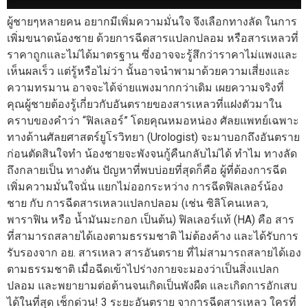
ผู้ชายๆหลายคน อยากมีเพิ่มความมั่นใจ จึงเลือกทางลัด ในการ
เพิ่มขนาดน้องชาย ด้วยการฉีดสารแปลกปลอม หรือสารเหลวที่
ราคาถูกและไม่ได้มาตรฐาน ซึ่งอาจจะรู้สึกว่าราคาไม่แพงและ
เห็นผลเร็ว แต่รู้หรือไม่ว่า นั้นอาจนำพามาด้วยความเสี่ยงและ
ความทรมาน อาจจะได้จ่ายแพงมากกว่าเดิม เผยความจริงที่
คุณผู้ชายต้องรู้เกี่ยวกับอันตรายของสารเหลวที่แฝงตัวมาใน
คราบของคำว่า “ฟิลเลอร์” โดยคุณหมอหน่อง ศัลยแพทย์เฉพาะ
ทางด้านศัลยศาสตร์ยูโรวิทยา (Urologist) จะมาบอกถึงอันตราย
ก่อนตัดสินใจทำ น้องชายจะพังจนกู้คืนกลับไม่ได้ ทำไม ทางลัด
ถึงกลายเป็น ทางตัน ปัญหาที่พบบ่อยที่สุดก็คือ ผู้ที่ต้องการฉีด
เพิ่มความมั่นใจนั่น แยกไม่ออกระหว่าง การฉีดฟิลเลอร์น้อง
ชาย กับ การฉีดสารเหลวแปลกปลอม (เช่น ซิลิโคนเหลว,
พาราฟิน หรือ น้ำมันมะกอก เป็นต้น) ฟิลเลอร์แท้ (HA) คือ สาร
ที่สามารถสลายได้เองตามธรรมชาติ ไม่ต้องค้าง และได้รับการ
รับรองจาก อย. สารเหลว สารอันตราย ที่ไม่สามารถสลายได้เอง
ตามธรรมชาติ เมื่อฉีดเข้าไปร่างกายจะมองว่าเป็นสิ่งแปลก
ปลอม และพยายามต่อต้านจนเกิดเป็นพังผืด และเกิดการอักเสบ
ได้ในที่สุด เช็กด่วน! 3 ระยะอันตราย จาการฉีดสารเหลว ใครที่