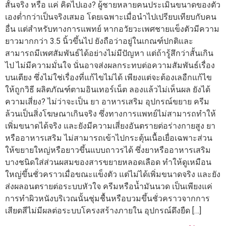
สั้นจริง หรือ แค่ คิดไปเอง? ผู้ชายหลายคนประเมินขนาดของตัว
เองต่ำกว่าเป็นจริงเสมอ โดยเฉพาะเมื่อนำไปเปรียบเทียบกับคน
อื่น แต่สำหรับทางการแพทย์ หากอวัยวะเพศชายแข็งตัวมีความ
ยาวมากกว่า 3.5 นิ้วขึ้นไป ยังถือว่าอยู่ในเกณฑ์ปกติและ
สามารถมีเพศสัมพันธ์ได้อย่างไม่มีปัญหา แต่ถ้ารู้สึกว่าสั้นเกิน
ไป ไม่มีความมั่นใจ นั่นอาจส่งผลกระทบต่อความสัมพันธ์เรื่อง
บนเตียง ซึ่งไม่ใช่เรื่องที่แก้ไขไม่ได้ เพียงแต่จะต้องเลอืกแก้ไข
ให้ถูกวิธี ผลิตภัณฑ์ตามอินเทอร์เน็ต ลองแล้วไม่เห็นผล ยังได้
ความเสี่ยง? ไม่ว่าจะเป็น ยา อาหารเสริม อุปกรณ์ขยาย ครีม
ล้วนเป็นสิ่งโฆษณาเกินจริง ซึ่งทางการแพทย์ไม่สามารถทำให้
เพิ่มขนาดได้จริง และยังมีความเสี่ยงอันตรายต่อร่างกายสูง ยา
หรืออาหารเสริม ไม่สามารถเข้าไปกระตุ้นเนื้อเยื่อเฉพาะส่วน
ให้ขยายใหญ่หรือยาวขึ้นแบบถาวรได้ ซึ่งยาหรืออาหารเสริม
บางชนิดใส่ส่วนผสมของสารขยายหลอดเลือด ทำให้ดูเหมือน
ใหญ่ขึ้นชั่วคราวเมื่อขณะแข็งตัว แต่ไม่ได้เพิ่มขนาดจริง และยัง
ส่งผลอนตรายต่อระบบหัวใจ ครีมหรือน้ำมันนวด เป็นเพียงแค่
การทำผิวหนังบริเวณนั้นชุ่มชื้นหรือบวมขึ้นชั่วคราวจากการ
เสียดสีไม่มีผลต่อระบบโครงสร้างภายใน อุปกรณ์ดึงยืด […]