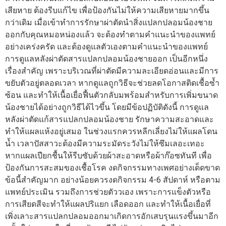
เสียหาย ต้องรีบแก้ไข เพื่อป้องกันไม่ให้ความเสียหายมากขึ้น
กว่าเดิม เมื่อเข้าทำการรักษาผ่าตัดนำสิ่งแปลกปลอมน้องชาย
ออกกับคุณหมอหน่องแล้ว จะต้องทำตามคำแนะนำของแพทย์
อย่างเคร่งครัด และต้องดูแลตัวเองตามคำแนะนำของแพทย์
การดูแลหลังผ่าตัดสารแปลกปลอมน้องชายออก เป็นอีกหนึ่ง
เรื่องสำคัญ เพราะบริเวณที่ผ่าตัดมีความละเอียดอ่อนและมีการ
ขยับตัวอยู่ตลอดเวลา หากดูแลถูกวิธีจะช่วยลดโอกาสติดเชื้อซ้ำ
ซ้อน และทำให้เนื้อเยื่อฟื้นตัวกลับมพร้อมสำหรับการเพิ่มขนาด
น้องชายได้อย่างถูกวิธีได้ไวขึ้น โดยมีข้อปฏิบัติดังนี้ การดูแล
หลังผ่าตัดแก้สารแปลกปลอมน้องชาย รักษาความสะอาดและ
ทำให้แผลแห้งอยู่เสมอ ในช่วงแรกควรหลีกเลี่ยงไม่ให้แผลโดน
น้ำ เวลาปัสสาวะต้องมีความระมัดระวังไม่ให้ซึมเลอะเทอะ
หากแผลเปียกชื้นให้รีบซับด้วยผ้าสะอาดหรือผ้าก๊อซทันที เพื่อ
ป้องกันการสะสมของเชื้อโรค งดกิจกรรมทางเพศอย่างเด็ดขาด
ข้อนี้สำคัญมาก อย่างน้อยควรงดกิจกรรม 4-6 สัปดาห์ หรือตาม
แพทย์ประเมิน รวมถึงการช่วยตัววเอง เพราะการแข็งตัวหรือ
การเสียดสีจะทำให้แผลปริแยก เลือดออก และทำให้เนื้อเยื่อที่
เพิ่งเลาะสารแปลกปลอมออกมาเกิดการอักเสบรุนแรงขึ้นมาอีก