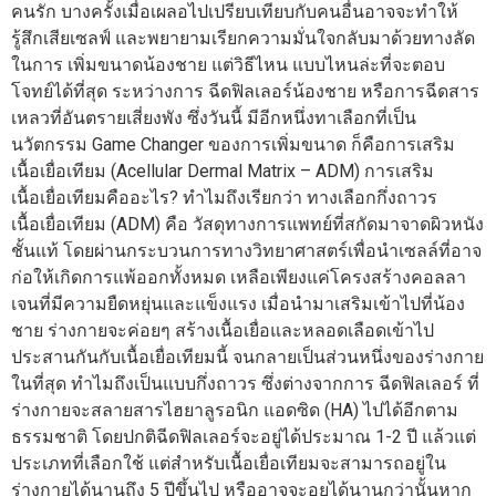
คนรัก บางครั้งเมื่อเผลอไปเปรียบเทียบกับคนอื่นอาจจะทำให้
รู้สึกเสียเซลฟ์ และพยายามเรียกความมั่นใจกลับมาด้วยทางลัด
ในการ เพิ่มขนาดน้องชาย แต่วิธีไหน แบบไหนล่ะที่จะตอบ
โจทย์ได้ที่สุด ระหว่างการ ฉีดฟิลเลอร์น้องชาย หรือการฉีดสาร
เหลวที่อันตรายเสี่ยงพัง ซึ่งวันนี้ มีอีกหนึ่งทาเลือกที่เป็น
นวัตกรรม Game Changer ของการเพิ่มขนาด ก็คือการเสริม
เนื้อเยื่อเทียม (Acellular Dermal Matrix – ADM) การเสริม
เนื้อเยื่อเทียมคืออะไร? ทำไมถึงเรียกว่า ทางเลือกกึ่งถาวร
เนื้อเยื่อเทียม (ADM) คือ วัสดุทางการแพทย์ที่สกัดมาจาดผิวหนัง
ชั้นแท้ โดยผ่านกระบวนการทางวิทยาศาสตร์เพื่อนำเซลล์ที่อาจ
ก่อให้เกิดการแพ้ออกทั้งหมด เหลือเพียงแค่โครงสร้างคอลลา
เจนที่มีความยืดหยุ่นและแข็งแรง เมื่อนำมาเสริมเข้าไปที่น้อง
ชาย ร่างกายจะค่อยๆ สร้างเนื้อเยื่อและหลอดเลือดเข้าไป
ประสานกันกับเนื้อเยื่อเทียมนี้ จนกลายเป็นส่วนหนึ่งของร่างกาย
ในที่สุด ทำไมถึงเป็นแบบกึ่งถาวร ซึ่งต่างจากการ ฉีดฟิลเลอร์ ที่
ร่างกายจะสลายสารไฮยาลูรอนิก แอดซิด (HA) ไปได้อีกตาม
ธรรมชาติ โดยปกติฉีดฟิลเลอร์จะอยู่ได้ประมาณ 1-2 ปี แล้วแต่
ประเภทที่เลือกใช้ แต่สำหรับเนื้อเยื่อเทียมจะสามารถอยู่ใน
ร่างกายได้นานถึง 5 ปีขึ้นไป หรืออาจจะอยูได้นานกว่านั้นหาก