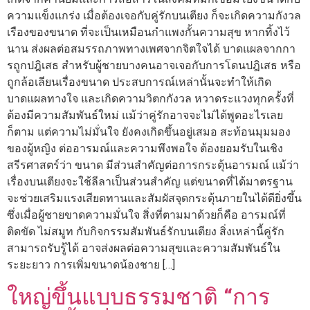
ความแข็งแกร่ง เมื่อต้องเจอกับคู่รักบนเตียง ก็จะเกิดความกังวล
เรืองของขนาด ที่จะเป็นเหมือนกำแพงกั้นความสุข หากทิ้งไว้
นาน ส่งผลต่อสมรรถภาพทางเพศจากจิตใจได้ บาดแผลจากกา
รถูกปฎิเสธ สำหรับผู้ชายบางคนอาจเจอกับการโดนปฎิเสธ หรือ
ถูกล้อเลียนเรื่องขนาด ประสบการณ์เหล่านั้นจะทำให้เกิด
บาดแผลทางใจ และเกิดความวิตกกังวล หวาดระแวงทุกครั้งที่
ต้องมีความสัมพันธ์ใหม่ แม้ว่าคู่รักอาจจะไม่ได้พูดอะไรเลย
ก็ตาม แต่ความไม่มั่นใจ ยังคงเกิดขึ้นอยู่เสมอ สะท้อนมุมมอง
ของผู้หญิง ต่ออารมณ์และความพึงพอใจ ต้องยอมรับในเชิง
สรีรศาสตร์ว่า ขนาด มีส่วนสำคัญต่อการกระตุ้นอารมณ์ แม้ว่า
เรื่องบนเตียงจะใช้ลีลาเป็นส่วนสำคัญ แต่ขนาดที่ได้มาตรฐาน
จะช่วยเสริมแรงเสียดทานและสัมผัสจุดกระตุ้นภายในได้ดียิ่งขึ้น
ซึ่งเมื่อผู้ชายขาดความมั่นใจ สิ่งที่ตามมาด้วยก็คือ อารมณ์ที่
ติดขัด ไม่สมูท กับกิจกรรมสัมพันธ์รักบนเตียง สิ่งเหล่านี้คู่รัก
สามารถรับรู้ได้ อาจส่งผลต่อความสุขและความสัมพันธ์ใน
ระยะยาว การเพิ่มขนาดน้องชาย […]
ใหญ่ขึ้นแบบธรรมชาติ “การ