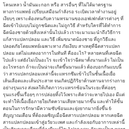
โคนเหลว น้ำมันมะกอก หรือ สารอื่นๆ ที่ไม่ได้มาตรฐาน
ทางการแพทย์ เปรียบเสมือนกำลังรอ ระเบิดเวลาทำงานอยู่
เงียบๆ เพราะต้องทนกับความทรมานของเอฟเฟกต์สารต่างๆ ที่
ฉีดเข้าไปแบบไม่ถูกชนิดและไม่ถูกวิธี สำหรับใครที่ได้ทำการ
ฉีดน้องชายด้วยสิ่งเหล่านั้นไปแล้ว เราจะมาแนะนำถึงวิธีการ
แก้สารแปลกปลอม และวิธี เพิ่มขนาดน้องชาย ที่ถูกวิธีและ
ปลอดภัยโดยแพทย์เฉพาะทาง ภัยเงียบ สาเหตุที่ฉีดสารแปลก
ปลอม แต่ไม่แสดงอาการในทันที คืออะไร? หลายคนที่เคยฉีด
ไปแล้ว แต่ยังไม่เป็นอะไร จะเข้าใจว่าฉีดมาตั้งนานแล้ว ไม่เป็น
อะไรหรอก ถ้าจะเป็นน่าจะเกิดขึ้นนานแล้ว ต้องบอกกันแบบนี้
ว่า สารแปลกปลอมเหล่านี้จะแทรกซึมเข้าไปในชั้นเนื้อเยื่อ
เส้นเลือดและเส้นประสาท จนเกิดปฏิกิริยาต้านทานจากร่างกาย
อย่างรุนแรง ส่งผลให้เกิดภาวระแทรกซ้อนในระยะที่ค่อยๆ
รุนแรงขึ้นเรื่อยๆ การปล่อยทิ้งไว้เพราะคิดว่าจะหายไปเอง มีแต่
จะทำให้เนื้อเยื่อภายใยเกิดความเสียหายมากขึ้น และทำให้ขั้น
ตอนในการรักษามีความซับซ้อนและยุ่งยากมากยิ่งขึ้น 6
สัญญาณเตือน ที่ต้องเผชิญเมื่อฉีดสารแปลกปลอม หากเคยฉีด
สารแปลกปลอมเข้าสู่อวัยวะเพศ และกำลังเจอกับอาการเหล่านี้