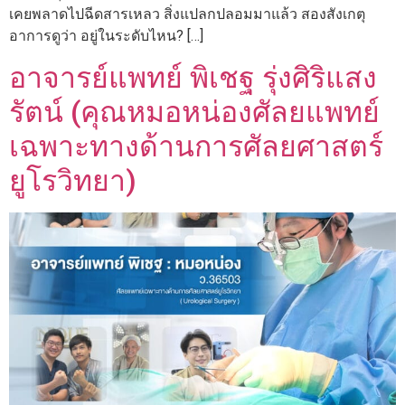
เคยพลาดไปฉีดสารเหลว สิ่งแปลกปลอมมาแล้ว สองสังเกตุ
อาการดูว่า อยู่ในระดับไหน? […]
อาจารย์แพทย์ พิเชฐ รุ่งศิริแสง
รัตน์ (คุณหมอหน่องศัลยแพทย์
เฉพาะทางด้านการศัลยศาสตร์
ยูโรวิทยา)