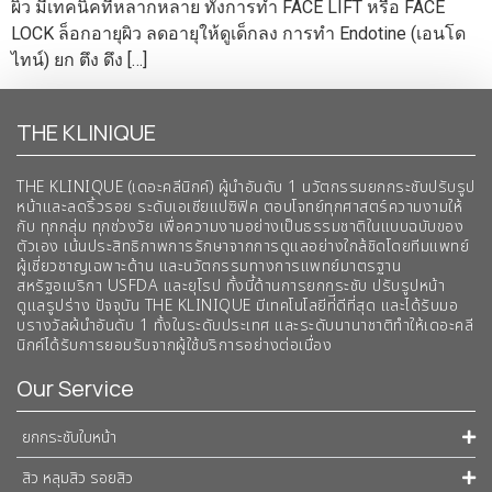
ผิว มีเทคนิคที่หลากหลาย ทั้งการทำ FACE LIFT หรือ FACE
LOCK ล็อกอายุผิว ลดอายุให้ดูเด็กลง การทำ Endotine (เอนโด
ไทน์) ยก ตึง ดึง […]
THE KLINIQUE
THE KLINIQUE (เดอะคลีนิกค์) ผู้นำอันดับ 1 นวัตกรรมยกกระชับปรับรูป
หน้าและลดริ้วรอย ระดับเอเชียแปซิฟิค ตอบโจทย์ทุกศาสตร์ความงามให้
กับ ทุกกลุ่ม ทุกช่วงวัย เพื่อความงามอย่างเป็นธรรมชาติในแบบฉบับของ
ตัวเอง เน้นประสิทธิภาพการรักษาจากการดูแลอย่างใกล้ชิดโดยทีมแพทย์
ผู้เชี่ยวชาญเฉพาะด้าน และนวัตกรรมทางการแพทย์มาตรฐาน
สหรัฐอเมริกา USFDA และยุโรป ทั้งนี้ด้านการยกกระชับ ปรับรูปหน้า
ดูแลรูปร่าง ปัจจุบัน THE KLINIQUE มีเทคโนโลยีท่ีดีที่สุด และได้รับมอ
บรางวัลผ้นำอันดับ 1 ทั้งในระดับประเทศ และระดับนานาชาติทําให้เดอะคลี
นิกค์ได้รับการยอมรับจากผู้ใช้บริการอย่างต่อเนื่อง
Our Service
ยกกระชับใบหน้า
สิว หลุมสิว รอยสิว