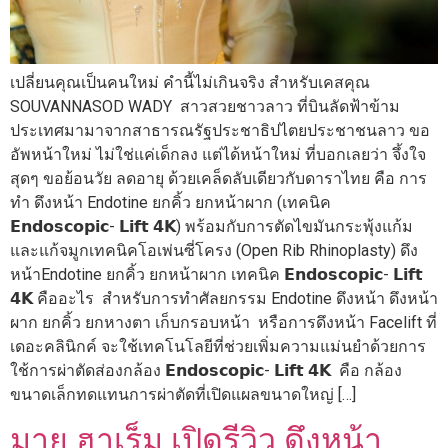
เปลี่ยนคุณเป็นคนใหม่ คำนี้ไม่เกินจริง สำหรับเคสคุณ
SOUVANNASOD WADY สาวสวยชาวลาว ที่บินลัดฟ้าข้าม
ประเทศมามาจากสาธารณรัฐประชาธิปไตยประชาชนลาว ขอ
อัพหน้าใหม่ ไม่ใช่แค่เด็กลง แต่ได้หน้าใหม่ ที่บอกเลยว่า จึ้งใจ
สุดๆ ขอย้อนวัย ลดอายุ ด้วยเคล็ดลับเดียวกับดาราไทย คือ การ
ทำ ดึงหน้า Endotine ยกคิ้ว ยกหน้าผาก (เทคนิค
𝗘𝗻𝗱𝗼𝘀𝗰𝗼𝗽𝗶𝗰- 𝗟𝗶𝗳𝘁 𝟰𝗞) พร้อมกับการตัดไขมันกระพุ้งแก้ม
และแก้จมูกเทคนิคโอเพ่นซี่โครง (Open Rib Rhinoplasty) ดึง
หน้าEndotine ยกคิ้ว ยกหน้าผาก เทคนิค 𝗘𝗻𝗱𝗼𝘀𝗰𝗼𝗽𝗶𝗰- 𝗟𝗶𝗳𝘁
𝟰𝗞 คืออะไร สำหรับการทำศัลยกรรม Endotine ดึงหน้า ดึงหน้า
ผาก ยกคิ้ว ยกหางตา เก็บกรอบหน้า หรือการดึงหน้า Facelift ที่
เดอะคลินิกค์ จะใช้เทคโนโลยีที่ช่วยเพิ่มความแม่นยำด้วยการ
ใช้การผ่าตัดส่องกล้อง 𝗘𝗻𝗱𝗼𝘀𝗰𝗼𝗽𝗶𝗰- 𝗟𝗶𝗳𝘁 𝟰𝗞 คือ กล้อง
ขนาดเล็กทดแทนการผ่าตัดที่เปิดแผลขนาดใหญ่ […]
มาย ฮาเร็ม เปิดรีวิว ดึงหน้า