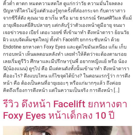
คิ้วต่ำ ตาตก หมดความสดใส ดูแก่กว่าวัย ความมั่นใจลดลง
ปัญหาที่ใครไม่รู้แต่ตัวเองรู้ทุกครั้งที่ส่องกระจก กับดาราสาว
จากซีรีส์ดัง คุณมาย ฮาเร็ม หรือ มาย ธรภรณ์ รัตนศศิวิมล ที่แม้
อายุเพียงแค่ยี่สิบปลายๆ แต่กลับรู้ว่าตัวเองหน้าดูมีอายุ จนมา
เจอข่าวของ เบียร์ เดอะวอยซ์ ที่เข้ามาทำ ดึงหน้าดารา ย้อนวัย
ผิว แบบจัดเต็มชุดใหญ่ ทั้งทำ Facelift ยกกระชับหน้า ด้วย
Endotine ยกหางตา Foxy Eyes และดูดไขมันเหนียง แก้ม เก็บ
กรอบหน้า เห็นผลตอนหลังทำ เลยทำให้คิดว่าจะต้องตามรอย
เลยเริ่มดูรีวิว ศึกษาและมีปรึกษารุ่นพี่ อยากหญิงแย้ หรือ น้อง
นี(น้องแนน) ดูๆไป คือ มีแต่คนดังทั้งนั้นเข้ามาทำ ดึงหน้าดารา
คืออะไร? ดึงแบบไหน แก้ไขจุดได้บ้าง? ในตอนแรกรู้ว่า การดึง
หน้า คือ ต้องเป็นคนที่อายุเยอะๆ หรือแก่มากๆแล้ว ถึงค่อย
คิดถึงเรื่องการดึงหน้า แต่ในความเป็นจริง การดึงหน้า […]
รีวิว ดึงหน้า Facelift ยกหางตา
Foxy Eyes หน้าเด็กลง 10 ปี