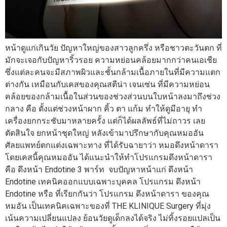
หน้าดูแก่เกินวัย ปัญหาใหญ่ของสาวลูกครึ่ง หรือชาวตะวันตก ที่
มักจะเจอกับปัญหาริ้วรอย ความหย่อนคล้อยมากกว่าคนเอเชีย
ซึ่งแต่ละคนจะมีสภาพผิวและชั้นกล้ามเนื้อภายในที่มีความแตก
ต่างกัน เหมือนกับเคสของคุณสตีน่า เจนเซ่น ที่มีความหย่อน
คล้อยของกล้ามเนื้อในส่วนของช่วงส่วนบนใบหน้าลงมาถึงช่วง
กลาง คือ ตั้งแต่ช่วงหน้าผาก คิ้ว ตา แก้ม ทำให้ดูมีอายุ ทำ
เครื่องยกกระชับมาหลายครั้ง แต่ก็ได้ผลลัพธ์ที่ไม่ถาวร เลย
ตัดสินใจ ยกหน้าชุดใหญ่ หลังเข้ามาปรึกษากับคุณหมออัน
ศัลยแพทย์ตกแต่งเฉพาะทาง ที่ได้รับฉายาว่า หมอดึงหน้าดารา
โดยเคสนี้คุณหมออัน ได้แนะนำให้ทำโปรแกรมดึงหน้าดารา
คือ ดึงหน้า Endotine 3 พาร์ท จบปัญหาหน้าแก่ ดึงหน้า
Endotine เทคนิคออกแบบเฉพาะบุคคล โปรแกรม ดึงหน้า
Endotine หรือ ที่เรียกกันว่า โปรแกรม ดึงหน้าดารา ของคุณ
หมอัน เป็นเทคนิคเฉพาะของที่ THE KLINIQUE Surgery ที่มุ่ง
เน้นความเปลี่ยนแปลง ย้อนวัยดูเด็กลงได้จริง ไม่ทิ้งรอยแปลเป็น