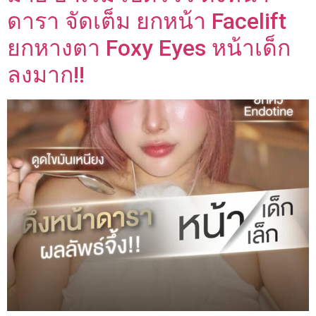
ดารา จัดเต็ม ยกหน้า Facelift
ยกหางตา Foxy Eyes หน้าเด็ก
ลงมาก!!