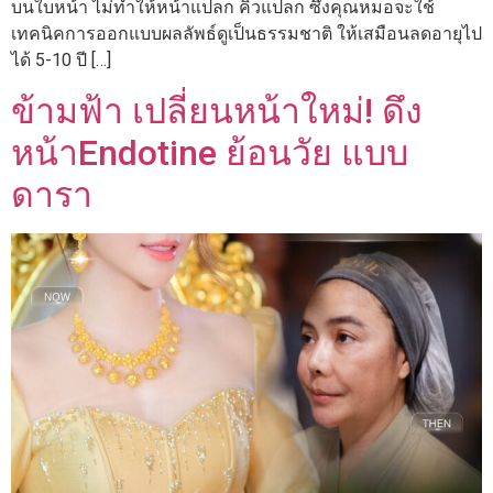
บนใบหน้า ไม่ทำให้หน้าแปลก คิ้วแปลก ซึ่งคุณหมอจะใช้
เทคนิคการออกแบบผลลัพธ์ดูเป็นธรรมชาติ ให้เสมือนลดอายุไป
ได้ 5-10 ปี […]
ข้ามฟ้า เปลี่ยนหน้าใหม่! ดึง
หน้าEndotine ย้อนวัย แบบ
ดารา