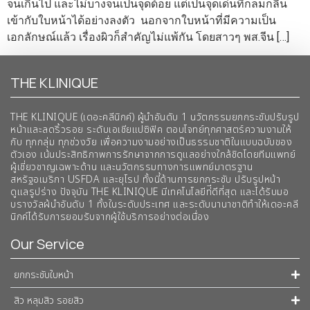
จนเกินไป และไม่บางจนเป็นจุดด้อย แต่เป็นจุดเด่นที่กลมกลืน
เข้ากับใบหน้าได้อย่างลงตัว นอกจากใบหน้าที่มีความเป็น
เอกลักษณ์แล้ว เรื่องผิวก็สำคัญไม่แพ้กัน โดยสาวๆ พส.จีน […]
THE KLINIQUE
THE KLINIQUE (เดอะคลีนิกค์) ผู้นำอันดับ 1 นวัตกรรมยกกระชับปรับรูป
หน้าและลดริ้วรอย ระดับเอเชียแปซิฟิค ตอบโจทย์ทุกศาสตร์ความงามให้
กับ ทุกกลุ่ม ทุกช่วงวัย เพื่อความงามอย่างเป็นธรรมชาติในแบบฉบับของ
ตัวเอง เน้นประสิทธิภาพการรักษาจากการดูแลอย่างใกล้ชิดโดยทีมแพทย์
ผู้เชี่ยวชาญเฉพาะด้าน และนวัตกรรมทางการแพทย์มาตรฐาน
สหรัฐอเมริกา USFDA และยุโรป ทั้งนี้ด้านการยกกระชับ ปรับรูปหน้า
ดูแลรูปร่าง ปัจจุบัน THE KLINIQUE มีเทคโนโลยีท่ีดีที่สุด และได้รับมอ
บรางวัลผ้นำอันดับ 1 ทั้งในระดับประเทศ และระดับนานาชาติทําให้เดอะคลี
นิกค์ได้รับการยอมรับจากผู้ใช้บริการอย่างต่อเนื่อง
Our Service
ยกกระชับใบหน้า
สิว หลุมสิว รอยสิว