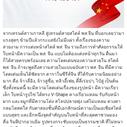
จากเทรนด์สาวเกาหลี สู่เทรนด์สวยสไตล์ พส.จีน ที่บอกเลยว่ามา
แรงสุดๆ ข้ามปีแล้วกระแสยังไม่มีแผ่ว ทั้งเรื่องของความ
สวยงาม การแต่งหน้าสไตล์ พส. จีน รวมถึงการทำศัลยกรรมให้
ใบหน้ามีความเป็น พส. จีน แบบไม่ต้องแต่งหน้าทุกวัน ตื่นมา
ก็ได้สวยครบพร้อมเลย ความโดดเด่นของความสวยใน สไตล์
พส. จีน ถ้าจะพูดถึงความสวยในแบบฉบับสาว พส. จีน ที่มีความ
โดดเด่นเห็นได้ชัดจาก ดาราในซีรีส์จีน ที่ได้รับความนิยมอย่าง
มาก คือ จ้าวลี่อิง, จ้าวลู่ซื่อ, หลิวอี้เฟย, ตี๋ลี่เร่อปา, ไป๋ลู่ เป็นต้น
ซึ่งทั้งหมดนี้ จะมีความโดดเด่นเรื่องของรูปหน้า มีความเรียว
เล็ก ใบหน้ารูปไข่ ได้ทรง V-Shape คางเรียวแหลม รับกับหน้า
ผาก และจมูกที่มีความโด่ง สโลปปลายพุ่ง แต่ไม่แหลม ดวงตา
กลมโตสดใส กับตาสองชั้นที่มีเอกลักษณ์ความเป็นเอเชียสไตล์
แบบสุดๆ และอีกหนึ่งจุดสำคัญบนใบหน้าที่สะดุดตาชวนมอง
คือ ริมฝีปากอวบอิ่ม รูปทรงกระชับแบบเป็นธรรมชาติ ที่ไม่หนา