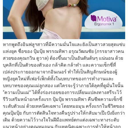
หากพูดถึงอินฟลูฯสาวที่มีความมั่นใจและยังเป็นสาวสวยสุดแซ่บ
แห่งยุค ชื่อของ ปุ้มปุ้ย พรรณทิพา อรุณวัฒนชัย (ภรรยาสาวคน
สวยของคุณกวิน ดูวาล) ต้องขึ้นมาเป็นอันดันต้นๆ แน่นอน ด้วย
บุคลิกที่เป็นตัวของตัวเอง กล้าคิด กล้าทำ และความเซ็กซี่ที่
เปล่งประกายออกมาจากอินเนอร์ ทำให้เป็นสัญลักษณ์ของผู้
หญิงยุคใหม่ที่เฟอร์เฟ็กต์ทั้งในบทบาทของการทำงานและ
บทบาทของคุณแม่ลูกสอง แต่ใครจะรู้ว่าภายใต้ลุคที่ดูมั่นใจนั้น
“ความเป็นแม่” ได้ทิ้งร่องรอยของการเปลี่ยนแปลงทางสรีระไว้
รีวิวเสริมหน้าอกครั้งแรก ปุ้มปุ้ย พรรณทิพา คืนชีพความเซ็กซี่
ระดับตัวแม่ ด้วยเทคนิคเฉพาะโดยหมอมุน ครั้งแรกในชีวิตของ
คุณปุ้มปุ้ย กับการตัดสินใจทวงคืนรูปร่างให้กลับมาเป๊ะปังยิ่งกว่า
เดิม ด้วยความไว้วางใจในฝีมือแพทย์ตกแต่งเฉพาะทางระดับ
แนวหน้าอย่างคุณหมอมุน กับเทคนิคเฉพาะการทำให้หน้าอก