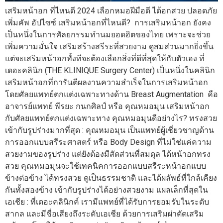
เสริมหน้าอก ที่ไหนดี 2024 เลือกหมอฝีมือดี ได้อกสวย ปลอดภัย
เพิ่มคัพ อัปไซซ์ เสริมหน้าอกที่ไหนดี? การเสริมหน้าอก ยังคง
เป็นหนึ่งในการศัลยกรรมทำนมยอดฮิตของไทย เพราะจะช่วย
เพิ่มความมั่นใจ เสริมสร้างสรีระที่สวยงาม ดูสมส่วนมากยิ่งขึ้น
แต่จะเสริมหน้าอกทั้งทีจะต้องเลือกสิ่งที่ดีที่สุดให้กับตัวเอง ที่
เดอะคลินิก (THE KLINIQUE Surgery Center) เป็นหนึ่งในคลินิก
เสริมหน้าอกที่การันตีผลงานความสำเร็จในการเสริมหน้าอก
โดยศัลยแพทย์ตกแต่งเฉพาะทางด้าน Breast Augmentation คือ
อาจารย์แพทย์ พีรยะ กนกศิลป์ หรือ คุณหมอมุน เสริมหน้าอก
กับศัลยแพทย์ตกแต่งเฉพาะทาง คุณหมอมุนดีอย่างไร? ทรงสวย
เข้ากับรูปร่างมากที่สุด : คุณหมอมุน เป็นแพทย์ผู้เชี่ยวชาญด้าน
การออกแบบสรีระศาสตร์ หรือ Body Design ที่ไม่ใช่แค่ความ
สวยงามของรูปร่าง แต่ยังต้องมีสัดส่วนที่สมดุล ได้หน้าอกทรง
สวย คุณหมอมุนจะใช้เทคนิคการออกแบบสรีระหน้าอกแบบ
ข้างต่อข้าง ได้ทรงสวย ดูเป็นธรรมชาติ และได้ผลัพธ์ที่ใกล้เคียง
กันทั้งสองข้าง เข้ากับรูปร่างได้อย่างสวยงาม แผลเล็กที่สุดใน
เอเชีย : ที่เดอะคลินิกค์ เรามีแพทย์ที่ได้รับการยอมรับในระดับ
สากล และมีชื่อเสียงถึงระดับเอเชีย ด้วยการเสริมผ่าตัดเสริม