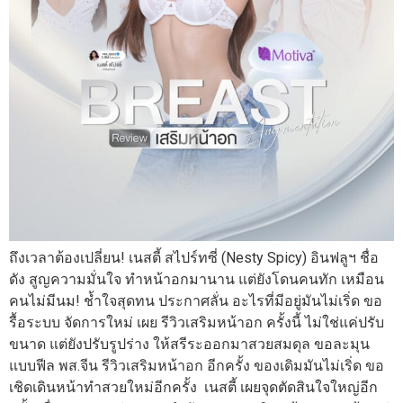
ถึงเวลาต้องเปลี่ยน! เนสตี้ สไปร์ทซี่ (Nesty Spicy) อินฟลูฯ ชื่อ
ดัง สูญความมั่นใจ ทำหน้าอกมานาน แต่ยังโดนคนทัก เหมือน
คนไม่มีนม! ช้ำใจสุดทน ประกาศลั่น อะไรที่มีอยู่มันไม่เริ่ด ขอ
รื้อระบบ จัดการใหม่ เผย รีวิวเสริมหน้าอก ครั้งนี้ ไม่ใช่แค่ปรับ
ขนาด แต่ยังปรับรูปร่าง ให้สรีระออกมาสวยสมดุล ขอละมุน
แบบฟีล พส.จีน รีวิวเสริมหน้าอก อีกครั้ง ของเดิมมันไม่เริ่ด ขอ
เชิดเดินหน้าทำสวยใหม่อีกครั้ง เนสตี้ เผยจุดตัดสินใจใหญ่อีก