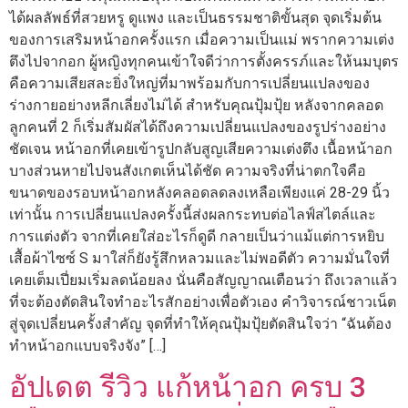
ได้ผลลัพธ์ที่สวยหรู ดูแพง และเป็นธรรมชาติขั้นสุด จุดเริ่มต้น
ของการเสริมหน้าอกครั้งแรก เมื่อความเป็นแม่ พรากความเต่ง
ตึงไปจากอก ผู้หญิงทุกคนเข้าใจดีว่าการตั้งครรภ์และให้นมบุตร
คือความเสียสละยิ่งใหญ่ที่มาพร้อมกับการเปลี่ยนแปลงของ
ร่างกายอย่างหลีกเลี่ยงไม่ได้ สำหรับคุณปุ้มปุ้ย หลังจากคลอด
ลูกคนที่ 2 ก็เริ่มสัมผัสได้ถึงความเปลี่ยนแปลงของรูปร่างอย่าง
ชัดเจน หน้าอกที่เคยเข้ารูปกลับสูญเสียความเต่งตึง เนื้อหน้าอก
บางส่วนหายไปจนสังเกตเห็นได้ชัด ความจริงที่น่าตกใจคือ
ขนาดของรอบหน้าอกหลังคลอดลดลงเหลือเพียงแค่ 28-29 นิ้ว
เท่านั้น การเปลี่ยนแปลงครั้งนี้ส่งผลกระทบต่อไลฟ์สไตล์และ
การแต่งตัว จากที่เคยใส่อะไรก็ดูดี กลายเป็นว่าแม้แต่การหยิบ
เสื้อผ้าไซซ์ S มาใส่ก็ยังรู้สึกหลวมและไม่พอดีตัว ความมั่นใจที่
เคยเต็มเปี่ยมเริ่มลดน้อยลง นั่นคือสัญญาณเตือนว่า ถึงเวลาแล้ว
ที่จะต้องตัดสินใจทำอะไรสักอย่างเพื่อตัวเอง คำวิจารณ์ชาวเน็ต
สู่จุดเปลี่ยนครั้งสำคัญ จุดที่ทำให้คุณปุ้มปุ้ยตัดสินใจว่า “ฉันต้อง
ทำหน้าอกแบบจริงจัง” […]
อัปเดต รีวิว แก้หน้าอก ครบ 3