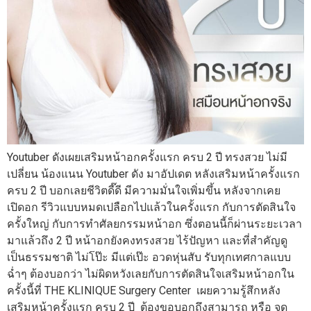
Youtuber ดังเผยเสริมหน้าอกครั้งแรก ครบ 2 ปี ทรงสวย ไม่มี
เปลี่ยน น้องแนน Youtuber ดัง มาอัปเดต หลังเสริมหน้าครั้งแรก
ครบ 2 ปี บอกเลยชีวิตดี๊ดี มีความมั่นใจเพิ่มขึ้น หลังจากเคย
เปิดอก รีวิวแบบหมดเปลือกไปแล้วในครั้งแรก กับการตัดสินใจ
ครั้งใหญ่ กับการทำศัลยกรรมหน้าอก ซึ่งตอนนี้ก็ผ่านระยะเวลา
มาแล้วถึง 2 ปี หน้าอกยังคงทรงสวย ไร้ปัญหา และที่สำคัญดู
เป็นธรรมชาติ ไม่โป๊ะ มีแต่เป๊ะ อวดหุ่นสับ รับทุกเทศกาลแบบ
ฉ่ำๆ ต้องบอกว่า ไม่ผิดหวังเลยกับการตัดสินใจเสริมหน้าอกใน
ครั้งนี้ที่ THE KLINIQUE Surgery Center เผยความรู้สึกหลัง
เสริมหน้าครั้งแรก ครบ 2 ปี ต้องขอบอกถึงสามารถ หรือ จุด