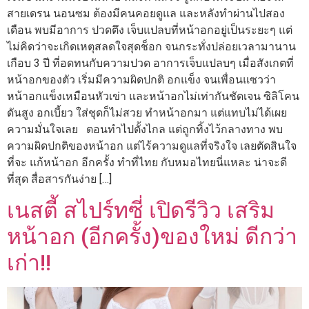
สายเดรน นอนซม ต้องมีคนคอยดูแล และหลังทำผ่านไปสอง
เดือน พบมีอาการ ปวดตึง เจ็บแปลบที่หน้าอกอยู่เป็นระยะๆ แต่
ไม่คิดว่าจะเกิดเหตุสลดใจสุดช็อก จนกระทั่งปล่อยเวลามานาน
เกือบ 3 ปี ที่อดทนกับความปวด อาการเจ็บแปลบๆ เมื่อสังเกตที่
หน้าอกของตัว เริ่มมีความผิดปกติ อกแข็ง จนเพื่อนแซวว่า
หน้าอกแข็งเหมือนหัวเข่า และหน้าอกไม่เท่ากันชัดเจน ซิลิโคน
ดันสูง อกเบี้ยว ใส่ชุดก็ไม่สวย ทำหน้าอกมา แต่แทบไม่ได้เผย
ความมั่นใจเลย ตอนทำไปตั้งไกล แต่ถูกทิ้งไว้กลางทาง พบ
ความผิดปกติของหน้าอก แต่ไร้ความดูแลที่จริงใจ เลยตัดสินใจ
ที่จะ แก้หน้าอก อีกครั้ง ทำที่ไทย กับหมอไทยนี่แหละ น่าจะดี
ที่สุด สื่อสารกันง่าย […]
เนสตี้ สไปร์ทซี่ เปิดรีวิว เสริม
หน้าอก (อีกครั้ง)ของใหม่ ดีกว่า
เก่า!!