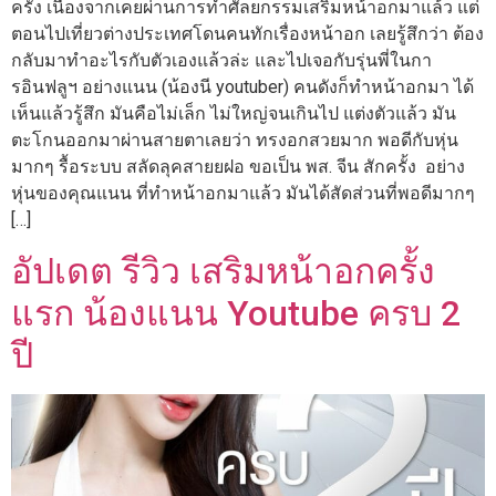
ครั้ง เนื่องจากเคยผ่านการทำศัลยกรรมเสริมหน้าอกมาแล้ว แต่
ตอนไปเที่ยวต่างประเทศโดนคนทักเรื่องหน้าอก เลยรู้สึกว่า ต้อง
กลับมาทำอะไรกับตัวเองแล้วล่ะ และไปเจอกับรุ่นพี่ในกา
รอินฟลูฯ อย่างแนน (น้องนี youtuber) คนดังก็ทำหน้าอกมา ได้
เห็นแล้วรู้สึก มันคือไม่เล็ก ไม่ใหญ่จนเกินไป แต่งตัวแล้ว มัน
ตะโกนออกมาผ่านสายตาเลยว่า ทรงอกสวยมาก พอดีกับหุ่น
มากๆ รื้อระบบ สลัดลุคสายยฝอ ขอเป็น พส. จีน สักครั้ง อย่าง
หุ่นของคุณแนน ที่ทำหน้าอกมาแล้ว มันได้สัดส่วนที่พอดีมากๆ
[…]
อัปเดต รีวิว เสริมหน้าอกครั้ง
แรก น้องแนน Youtube ครบ 2
ปี