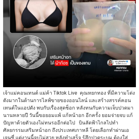
เจ้าแม่คอนเทนต์ แม่ค้า Tiktok Live คุณหยกทอง ที่มีความโด่ง
ดังมากในด้านการไลฟ์ขายของออนไลน์ และสร้างสรรค์คอน
เทนต์ในแอปดัง พบกับเรื่องสุดช็อก หลังทนกับความเจ็บปวดมา
นานหลายปี วันนี้ขอยอมแพ้ แก้หน้าอก อีกครั้ง ยอมจ่ายจบ แก้
ปัญหาด้วยตัวเองไม่ทนรออีกต่อไป บินลัดฟ้าไกลไปทำ
ศัลยกรรมเสริมหน้าอก ถึงประเทศเกาหลี โดยเลือกทำผ่านเอ
เจนซี่ แต่งานนี้จบไม่สวย หลังทำเสร็จ รู้สึกปวดระบม ต้องใส่