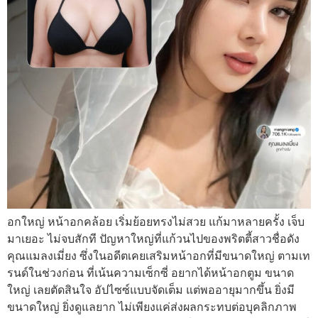
อกใหญ่ หน้าอกคล้อย เริ่มย้อยทรงไม่สวย แก้มาหลายครั้ง เจ็บ
มาเยอะ ไม่จบสักที ปัญหาใหญ่ที่แก้วนไปของพริตตี้สาวชื่อดัง
คุณแมลงเมี่ยง ซึ่งในอดีตเคยเสริมหน้าอกที่มีขนาดใหญ่ ตามเท
รนด์ในช่วงก่อน ที่เน้นความเซ็กซี่ อยากได้หน้าอกตูม ขนาด
ใหญ่ เลยตัดสินใจ อัปไซซ์แบบจัดเต็ม แต่พออายุมากขึ้น ยิ่งมี
ขนาดใหญ่ ยิ่งดูแลยาก ไม่เพียงแค่ส่งผลกระทบต่อบุคลิกภาพ