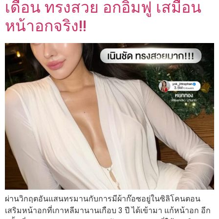
เดือน ทรงสวย อกอิ่มฟู เสมือน
หน้าอกจริง!!
ผ่านวิกฤตอันแสนทรมานกับการมีผ้าก๊อซอยู่ในซิลิโคนตอน
เสริมหน้าอกที่เกาหลีมานานเกือบ 3 ปี ได้เข้ามา แก้หน้าอก อีก