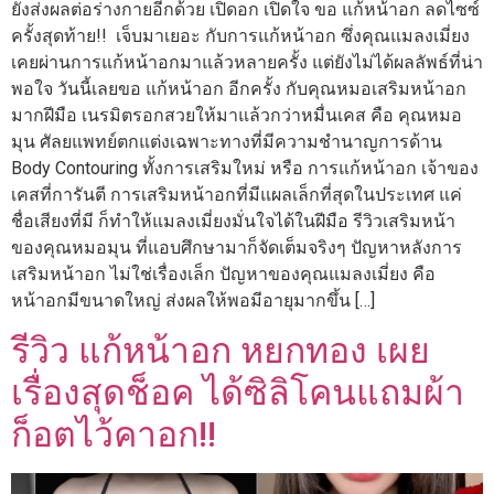
ยังส่งผลต่อร่างกายอีกด้วย เปิดอก เปิดใจ ขอ แก้หน้าอก ลดไซซ์
ครั้งสุดท้าย!! เจ็บมาเยอะ กับการแก้หน้าอก ซึ่งคุณแมลงเมี่ยง
เคยผ่านการแก้หน้าอกมาแล้วหลายครั้ง แต่ยังไม่ได้ผลลัพธ์ที่น่า
พอใจ วันนี้เลยขอ แก้หน้าอก อีกครั้ง กับคุณหมอเสริมหน้าอก
มากฝีมือ เนรมิตรอกสวยให้มาแล้วกว่าหมื่นเคส คือ คุณหมอ
มุน ศัลยแพทย์ตกแต่งเฉพาะทางที่มีความชำนาญการด้าน
Body Contouring ทั้งการเสริมใหม่ หรือ การแก้หน้าอก เจ้าของ
เคสที่การันตี การเสริมหน้าอกที่มีแผลเล็กที่สุดในประเทศ แค่
ชื่อเสียงที่มี ก็ทำให้แมลงเมี่ยงมั่นใจได้ในฝีมือ รีวิวเสริมหน้า
ของคุณหมอมุน ที่แอบศึกษามาก็จัดเต็มจริงๆ ปัญหาหลังการ
เสริมหน้าอก ไม่ใช่เรื่องเล็ก ปัญหาของคุณแมลงเมี่ยง คือ
หน้าอกมีขนาดใหญ่ ส่งผลให้พอมีอายุมากขึ้น […]
รีวิว แก้หน้าอก หยกทอง เผย
เรื่องสุดช็อค ได้ซิลิโคนแถมผ้า
ก็อตไว้คาอก!!