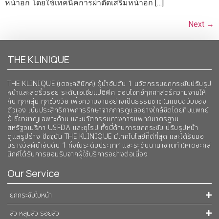
หน้าอก โดยใช้เทคนิคการผ่าตัดเสริมหน้าอก […]
Next
→
THE KLINIQUE
THE KLINIQUE (เดอะคลีนิกค์) ผู้นำอันดับ 1 นวัตกรรมยกกระชับปรับรูป
หน้าและลดริ้วรอย ระดับเอเชียแปซิฟิค ตอบโจทย์ทุกศาสตร์ความงามให้
กับ ทุกกลุ่ม ทุกช่วงวัย เพื่อความงามอย่างเป็นธรรมชาติในแบบฉบับของ
ตัวเอง เน้นประสิทธิภาพการรักษาจากการดูแลอย่างใกล้ชิดโดยทีมแพทย์
ผู้เชี่ยวชาญเฉพาะด้าน และนวัตกรรมทางการแพทย์มาตรฐาน
สหรัฐอเมริกา USFDA และยุโรป ทั้งนี้ด้านการยกกระชับ ปรับรูปหน้า
ดูแลรูปร่าง ปัจจุบัน THE KLINIQUE มีเทคโนโลยีท่ีดีที่สุด และได้รับมอ
บรางวัลผ้นำอันดับ 1 ทั้งในระดับประเทศ และระดับนานาชาติทําให้เดอะคลี
นิกค์ได้รับการยอมรับจากผู้ใช้บริการอย่างต่อเนื่อง
Our Service
ยกกระชับใบหน้า
สิว หลุมสิว รอยสิว