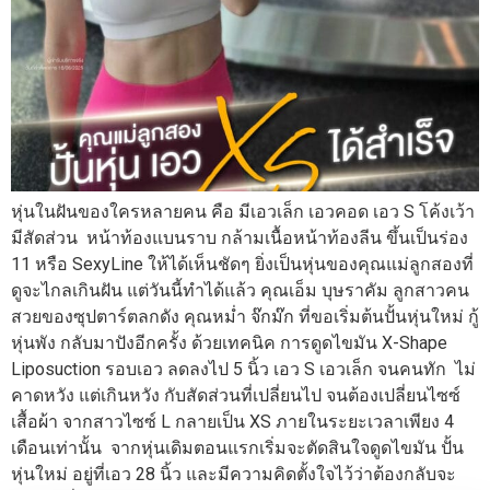
หุ่นในฝันของใครหลายคน คือ มีเอวเล็ก เอวคอด เอว S โค้งเว้า
มีสัดส่วน หน้าท้องแบนราบ กล้ามเนื้อหน้าท้องลีน ขึ้นเป็นร่อง
11 หรือ SexyLine ให้ได้เห็นชัดๆ ยิ่งเป็นหุ่นของคุณแม่ลูกสองที่
ดูจะไกลเกินฝัน แต่วันนี้ทำได้แล้ว คุณเอ็ม บุษราคัม ลูกสาวคน
สวยของซุปตาร์ตลกดัง คุณหม่ำ จ๊กม๊ก ที่ขอเริ่มต้นปั้นหุ่นใหม่ กู้
หุ่นพัง กลับมาปังอีกครั้ง ด้วยเทคนิค การดูดไขมัน X-Shape
Liposuction รอบเอว ลดลงไป 5 นิ้ว เอว S เอวเล็ก จนคนทัก ไม่
คาดหวัง แต่เกินหวัง กับสัดส่วนที่เปลี่ยนไป จนต้องเปลี่ยนไซซ์
เสื้อผ้า จากสาวไซซ์ L กลายเป็น XS ภายในระยะเวลาเพียง 4
เดือนเท่านั้น จากหุ่นเดิมตอนแรกเริ่มจะตัดสินใจดูดไขมัน ปั้น
หุ่นใหม่ อยู่ที่เอว 28 นิ้ว และมีความคิดตั้งใจไว้ว่าต้องกลับจะ