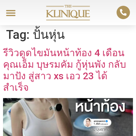
Tag:
ปั้นหุ่น
รีวิวดูดไขมันหน้าท้อง 4 เดือน
คุณเอ็ม บุษรมคัม กู้หุ่นพัง กลับ
มาปัง สู่สาว xs เอว 23 ได้
สำเร็จ