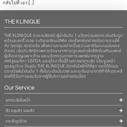
กลับไปที่ เอว […]
THE KLINIQUE
THE KLINIQUE (เดอะคลีนิกค์) ผู้นำอันดับ 1 นวัตกรรมยกกระชับปรับรูป
หน้าและลดริ้วรอย ระดับเอเชียแปซิฟิค ตอบโจทย์ทุกศาสตร์ความงามให้
กับ ทุกกลุ่ม ทุกช่วงวัย เพื่อความงามอย่างเป็นธรรมชาติในแบบฉบับของ
ตัวเอง เน้นประสิทธิภาพการรักษาจากการดูแลอย่างใกล้ชิดโดยทีมแพทย์
ผู้เชี่ยวชาญเฉพาะด้าน และนวัตกรรมทางการแพทย์มาตรฐาน
สหรัฐอเมริกา USFDA และยุโรป ทั้งนี้ด้านการยกกระชับ ปรับรูปหน้า
ดูแลรูปร่าง ปัจจุบัน THE KLINIQUE มีเทคโนโลยีท่ีดีที่สุด และได้รับมอ
บรางวัลผ้นำอันดับ 1 ทั้งในระดับประเทศ และระดับนานาชาติทําให้เดอะคลี
นิกค์ได้รับการยอมรับจากผู้ใช้บริการอย่างต่อเนื่อง
Our Service
ยกกระชับใบหน้า
สิว หลุมสิว รอยสิว
กระชับรูปร่าง