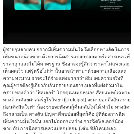
ผู้ชายๆหลายคน อยากมีเพิ่มความมั่นใจ จึงเลือกทางลัด ในการ
เพิ่มขนาดน้องชาย ด้วยการฉีดสารแปลกปลอม หรือสารเหลวที่
ราคาถูกและไม่ได้มาตรฐาน ซึ่งอาจจะรู้สึกว่าราคาไม่แพงและ
เห็นผลเร็ว แต่รู้หรือไม่ว่า นั้นอาจนำพามาด้วยความเสี่ยงและ
ความทรมาน อาจจะได้จ่ายแพงมากกว่าเดิม เผยความจริงที่
คุณผู้ชายต้องรู้เกี่ยวกับอันตรายของสารเหลวที่แฝงตัวมาใน
คราบของคำว่า “ฟิลเลอร์” โดยคุณหมอหน่อง ศัลยแพทย์เฉพาะ
ทางด้านศัลยศาสตร์ยูโรวิทยา (Urologist) จะมาบอกถึงอันตราย
ก่อนตัดสินใจทำ น้องชายจะพังจนกู้คืนกลับไม่ได้ ทำไม ทางลัด
ถึงกลายเป็น ทางตัน ปัญหาที่พบบ่อยที่สุดก็คือ ผู้ที่ต้องการฉีด
เพิ่มความมั่นใจนั่น แยกไม่ออกระหว่าง การฉีดฟิลเลอร์น้อง
ชาย กับ การฉีดสารเหลวแปลกปลอม (เช่น ซิลิโคนเหลว,