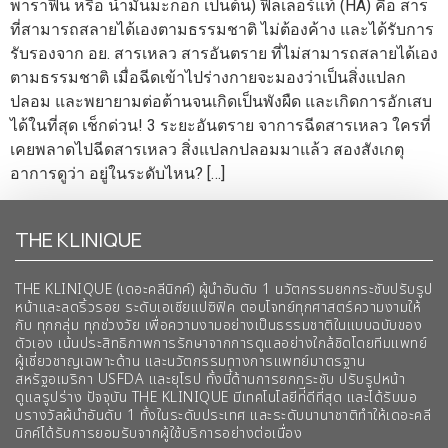
พาราฟิน หรือ น้ำมันมะกอก เป็นต้น) ฟิลเลอร์แท้ (HA) คือ สาร
ที่สามารถสลายได้เองตามธรรมชาติ ไม่ต้องค้าง และได้รับการ
รับรองจาก อย. สารเหลว สารอันตราย ที่ไม่สามารถสลายได้เอง
ตามธรรมชาติ เมื่อฉีดเข้าไปร่างกายจะมองว่าเป็นสิ่งแปลก
ปลอม และพยายามต่อต้านจนเกิดเป็นพังผืด และเกิดการอักเสบ
ได้ในที่สุด เช็กด่วน! 3 ระยะอันตราย จาการฉีดสารเหลว ใครที่
เคยพลาดไปฉีดสารเหลว สิ่งแปลกปลอมมาแล้ว สองสังเกตุ
อาการดูว่า อยู่ในระดับไหน? […]
THE KLINIQUE
THE KLINIQUE (เดอะคลีนิกค์) ผู้นำอันดับ 1 นวัตกรรมยกกระชับปรับรูป
หน้าและลดริ้วรอย ระดับเอเชียแปซิฟิค ตอบโจทย์ทุกศาสตร์ความงามให้
กับ ทุกกลุ่ม ทุกช่วงวัย เพื่อความงามอย่างเป็นธรรมชาติในแบบฉบับของ
ตัวเอง เน้นประสิทธิภาพการรักษาจากการดูแลอย่างใกล้ชิดโดยทีมแพทย์
ผู้เชี่ยวชาญเฉพาะด้าน และนวัตกรรมทางการแพทย์มาตรฐาน
สหรัฐอเมริกา USFDA และยุโรป ทั้งนี้ด้านการยกกระชับ ปรับรูปหน้า
ดูแลรูปร่าง ปัจจุบัน THE KLINIQUE มีเทคโนโลยีท่ีดีที่สุด และได้รับมอ
บรางวัลผ้นำอันดับ 1 ทั้งในระดับประเทศ และระดับนานาชาติทําให้เดอะคลี
นิกค์ได้รับการยอมรับจากผู้ใช้บริการอย่างต่อเนื่อง