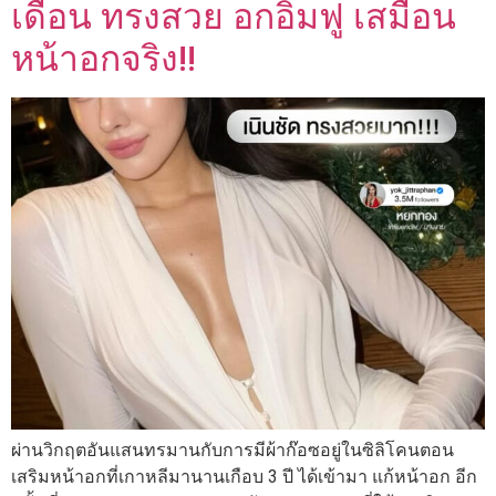
เดือน ทรงสวย อกอิ่มฟู เสมือน
หน้าอกจริง!!
ผ่านวิกฤตอันแสนทรมานกับการมีผ้าก๊อซอยู่ในซิลิโคนตอน
เสริมหน้าอกที่เกาหลีมานานเกือบ 3 ปี ได้เข้ามา แก้หน้าอก อีก