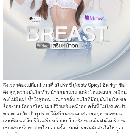
ถึงเวลาต้องเปลี่ยน! เนสตี้ สไปร์ทซี่ (Nesty Spicy) อินฟลูฯ ชื่อ
ดัง สูญความมั่นใจ ทำหน้าอกมานาน แต่ยังโดนคนทัก เหมือน
คนไม่มีนม! ช้ำใจสุดทน ประกาศลั่น อะไรที่มีอยู่มันไม่เริ่ด ขอ
รื้อระบบ จัดการใหม่ เผย รีวิวเสริมหน้าอก ครั้งนี้ ไม่ใช่แค่ปรับ
ขนาด แต่ยังปรับรูปร่าง ให้สรีระออกมาสวยสมดุล ขอละมุน
แบบฟีล พส.จีน รีวิวเสริมหน้าอก อีกครั้ง ของเดิมมันไม่เริ่ด ขอ
เชิดเดินหน้าทำสวยใหม่อีกครั้ง เนสตี้ เผยจุดตัดสินใจใหญ่อีก