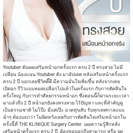
Youtuber ดังเผยเสริมหน้าอกครั้งแรก ครบ 2 ปี ทรงสวย ไม่มี
เปลี่ยน น้องแนน Youtuber ดัง มาอัปเดต หลังเสริมหน้าครั้งแรก
ครบ 2 ปี บอกเลยชีวิตดี๊ดี มีความมั่นใจเพิ่มขึ้น หลังจากเคย
เปิดอก รีวิวแบบหมดเปลือกไปแล้วในครั้งแรก กับการตัดสินใจ
ครั้งใหญ่ กับการทำศัลยกรรมหน้าอก ซึ่งตอนนี้ก็ผ่านระยะเวลา
มาแล้วถึง 2 ปี หน้าอกยังคงทรงสวย ไร้ปัญหา และที่สำคัญดู
เป็นธรรมชาติ ไม่โป๊ะ มีแต่เป๊ะ อวดหุ่นสับ รับทุกเทศกาลแบบ
ฉ่ำๆ ต้องบอกว่า ไม่ผิดหวังเลยกับการตัดสินใจเสริมหน้าอกใน
ครั้งนี้ที่ THE KLINIQUE Surgery Center เผยความรู้สึกหลัง
เสริมหน้าครั้งแรก ครบ 2 ปี ต้องขอบอกถึงสามารถ หรือ จุด