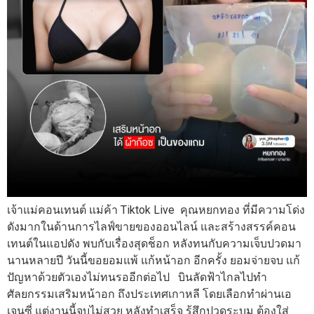
เจ้าแม่คอนเทนต์ แม่ค้า Tiktok Live คุณหยกทอง ที่มีความโด่ง
ดังมากในด้านการไลฟ์ขายของออนไลน์ และสร้างสรรค์คอน
เทนต์ในแอปดัง พบกับเรื่องสุดช็อก หลังทนกับความเจ็บปวดมา
นานหลายปี วันนี้ขอยอมแพ้ แก้หน้าอก อีกครั้ง ยอมจ่ายจบ แก้
ปัญหาด้วยตัวเองไม่ทนรออีกต่อไป บินลัดฟ้าไกลไปทำ
ศัลยกรรมเสริมหน้าอก ถึงประเทศเกาหลี โดยเลือกทำผ่านเอ
เจนซี่ แต่งานนี้จบไม่สวย หลังทำเสร็จ รู้สึกปวดระบม ต้องใส่