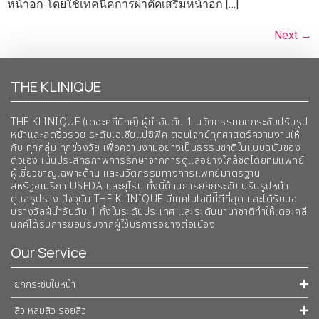
หน้าอก โดยใช้เทคนิคการผ่าตัดเสริมหน้าอก […]
Next
→
THE KLINIQUE
THE KLINIQUE (เดอะคลีนิกค์) ผู้นำอันดับ 1 นวัตกรรมยกกระชับปรับรูป
หน้าและลดริ้วรอย ระดับเอเชียแปซิฟิค ตอบโจทย์ทุกศาสตร์ความงามให้
กับ ทุกกลุ่ม ทุกช่วงวัย เพื่อความงามอย่างเป็นธรรมชาติในแบบฉบับของ
ตัวเอง เน้นประสิทธิภาพการรักษาจากการดูแลอย่างใกล้ชิดโดยทีมแพทย์
ผู้เชี่ยวชาญเฉพาะด้าน และนวัตกรรมทางการแพทย์มาตรฐาน
สหรัฐอเมริกา USFDA และยุโรป ทั้งนี้ด้านการยกกระชับ ปรับรูปหน้า
ดูแลรูปร่าง ปัจจุบัน THE KLINIQUE มีเทคโนโลยีท่ีดีที่สุด และได้รับมอ
บรางวัลผ้นำอันดับ 1 ทั้งในระดับประเทศ และระดับนานาชาติทําให้เดอะคลี
นิกค์ได้รับการยอมรับจากผู้ใช้บริการอย่างต่อเนื่อง
Our Service
ยกกระชับใบหน้า
สิว หลุมสิว รอยสิว