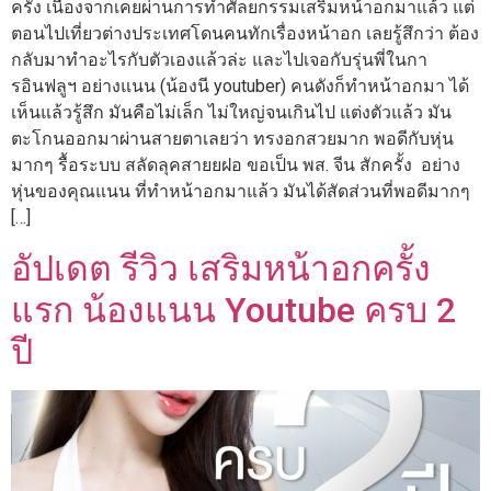
ครั้ง เนื่องจากเคยผ่านการทำศัลยกรรมเสริมหน้าอกมาแล้ว แต่
ตอนไปเที่ยวต่างประเทศโดนคนทักเรื่องหน้าอก เลยรู้สึกว่า ต้อง
กลับมาทำอะไรกับตัวเองแล้วล่ะ และไปเจอกับรุ่นพี่ในกา
รอินฟลูฯ อย่างแนน (น้องนี youtuber) คนดังก็ทำหน้าอกมา ได้
เห็นแล้วรู้สึก มันคือไม่เล็ก ไม่ใหญ่จนเกินไป แต่งตัวแล้ว มัน
ตะโกนออกมาผ่านสายตาเลยว่า ทรงอกสวยมาก พอดีกับหุ่น
มากๆ รื้อระบบ สลัดลุคสายยฝอ ขอเป็น พส. จีน สักครั้ง อย่าง
หุ่นของคุณแนน ที่ทำหน้าอกมาแล้ว มันได้สัดส่วนที่พอดีมากๆ
[…]
อัปเดต รีวิว เสริมหน้าอกครั้ง
แรก น้องแนน Youtube ครบ 2
ปี