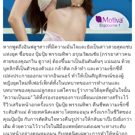
หากพูดถึงอินฟลูฯสาวที่มีความมั่นใจและยังเป็นสาวสวยสุดแซ่บ
แห่งยุค ชื่อของ ปุ้มปุ้ย พรรณทิพา อรุณวัฒนชัย (ภรรยาสาวคน
สวยของคุณกวิน ดูวาล) ต้องขึ้นมาเป็นอันดันต้นๆ แน่นอน ด้วย
บุคลิกที่เป็นตัวของตัวเอง กล้าคิด กล้าทำ และความเซ็กซี่ที่
เปล่งประกายออกมาจากอินเนอร์ ทำให้เป็นสัญลักษณ์ของผู้
หญิงยุคใหม่ที่เฟอร์เฟ็กต์ทั้งในบทบาทของการทำงานและ
บทบาทของคุณแม่ลูกสอง แต่ใครจะรู้ว่าภายใต้ลุคที่ดูมั่นใจนั้น
“ความเป็นแม่” ได้ทิ้งร่องรอยของการเปลี่ยนแปลงทางสรีระไว้
รีวิวเสริมหน้าอกครั้งแรก ปุ้มปุ้ย พรรณทิพา คืนชีพความเซ็กซี่
ระดับตัวแม่ ด้วยเทคนิคเฉพาะโดยหมอมุน ครั้งแรกในชีวิตของ
คุณปุ้มปุ้ย กับการตัดสินใจทวงคืนรูปร่างให้กลับมาเป๊ะปังยิ่งกว่า
เดิม ด้วยความไว้วางใจในฝีมือแพทย์ตกแต่งเฉพาะทางระดับ
แนวหน้าอย่างคุณหมอมุน กับเทคนิคเฉพาะการทำให้หน้าอก