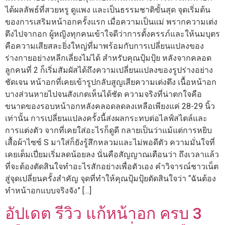
ได้ผลลัพธ์ที่สวยหรู ดูแพง และเป็นธรรมชาติขั้นสุด จุดเริ่มต้น
ของการเสริมหน้าอกครั้งแรก เมื่อความเป็นแม่ พรากความเต่ง
ตึงไปจากอก ผู้หญิงทุกคนเข้าใจดีว่าการตั้งครรภ์และให้นมบุตร
คือความเสียสละยิ่งใหญ่ที่มาพร้อมกับการเปลี่ยนแปลงของ
ร่างกายอย่างหลีกเลี่ยงไม่ได้ สำหรับคุณปุ้มปุ้ย หลังจากคลอด
ลูกคนที่ 2 ก็เริ่มสัมผัสได้ถึงความเปลี่ยนแปลงของรูปร่างอย่าง
ชัดเจน หน้าอกที่เคยเข้ารูปกลับสูญเสียความเต่งตึง เนื้อหน้าอก
บางส่วนหายไปจนสังเกตเห็นได้ชัด ความจริงที่น่าตกใจคือ
ขนาดของรอบหน้าอกหลังคลอดลดลงเหลือเพียงแค่ 28-29 นิ้ว
เท่านั้น การเปลี่ยนแปลงครั้งนี้ส่งผลกระทบต่อไลฟ์สไตล์และ
การแต่งตัว จากที่เคยใส่อะไรก็ดูดี กลายเป็นว่าแม้แต่การหยิบ
เสื้อผ้าไซซ์ S มาใส่ก็ยังรู้สึกหลวมและไม่พอดีตัว ความมั่นใจที่
เคยเต็มเปี่ยมเริ่มลดน้อยลง นั่นคือสัญญาณเตือนว่า ถึงเวลาแล้ว
ที่จะต้องตัดสินใจทำอะไรสักอย่างเพื่อตัวเอง คำวิจารณ์ชาวเน็ต
สู่จุดเปลี่ยนครั้งสำคัญ จุดที่ทำให้คุณปุ้มปุ้ยตัดสินใจว่า “ฉันต้อง
ทำหน้าอกแบบจริงจัง” […]
อัปเดต รีวิว แก้หน้าอก ครบ 3