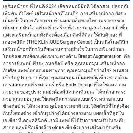
เสริมหน้าอก ที่ไหนดี 2024 เลือกหมอฝีมือดี ได้อกสวย ปลอดภัย
เพิ่มคัพ อัปไซซ์ เสริมหน้าอกที่ไหนดี? การเสริมหน้าอก ยังคง
เป็นหนึ่งในการศัลยกรรมทำนมยอดฮิตของไทย เพราะจะช่วย
เพิ่มความมั่นใจ เสริมสร้างสรีระที่สวยงาม ดูสมส่วนมากยิ่งขึ้น
แต่จะเสริมหน้าอกทั้งทีจะต้องเลือกสิ่งที่ดีที่สุดให้กับตัวเอง ที่
เดอะคลินิก (THE KLINIQUE Surgery Center) เป็นหนึ่งในคลินิก
เสริมหน้าอกที่การันตีผลงานความสำเร็จในการเสริมหน้าอก
โดยศัลยแพทย์ตกแต่งเฉพาะทางด้าน Breast Augmentation คือ
อาจารย์แพทย์ พีรยะ กนกศิลป์ หรือ คุณหมอมุน เสริมหน้าอก
กับศัลยแพทย์ตกแต่งเฉพาะทาง คุณหมอมุนดีอย่างไร? ทรงสวย
เข้ากับรูปร่างมากที่สุด : คุณหมอมุน เป็นแพทย์ผู้เชี่ยวชาญด้าน
การออกแบบสรีระศาสตร์ หรือ Body Design ที่ไม่ใช่แค่ความ
สวยงามของรูปร่าง แต่ยังต้องมีสัดส่วนที่สมดุล ได้หน้าอกทรง
สวย คุณหมอมุนจะใช้เทคนิคการออกแบบสรีระหน้าอกแบบ
ข้างต่อข้าง ได้ทรงสวย ดูเป็นธรรมชาติ และได้ผลัพธ์ที่ใกล้เคียง
กันทั้งสองข้าง เข้ากับรูปร่างได้อย่างสวยงาม แผลเล็กที่สุดใน
เอเชีย : ที่เดอะคลินิกค์ เรามีแพทย์ที่ได้รับการยอมรับในระดับ
สากล และมีชื่อเสียงถึงระดับเอเชีย ด้วยการเสริมผ่าตัดเสริม