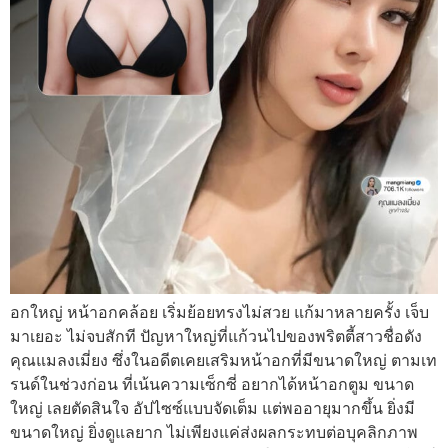
อกใหญ่ หน้าอกคล้อย เริ่มย้อยทรงไม่สวย แก้มาหลายครั้ง เจ็บ
มาเยอะ ไม่จบสักที ปัญหาใหญ่ที่แก้วนไปของพริตตี้สาวชื่อดัง
คุณแมลงเมี่ยง ซึ่งในอดีตเคยเสริมหน้าอกที่มีขนาดใหญ่ ตามเท
รนด์ในช่วงก่อน ที่เน้นความเซ็กซี่ อยากได้หน้าอกตูม ขนาด
ใหญ่ เลยตัดสินใจ อัปไซซ์แบบจัดเต็ม แต่พออายุมากขึ้น ยิ่งมี
ขนาดใหญ่ ยิ่งดูแลยาก ไม่เพียงแค่ส่งผลกระทบต่อบุคลิกภาพ