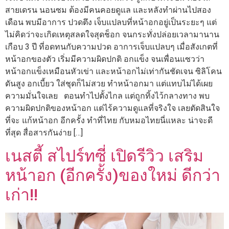
สายเดรน นอนซม ต้องมีคนคอยดูแล และหลังทำผ่านไปสอง
เดือน พบมีอาการ ปวดตึง เจ็บแปลบที่หน้าอกอยู่เป็นระยะๆ แต่
ไม่คิดว่าจะเกิดเหตุสลดใจสุดช็อก จนกระทั่งปล่อยเวลามานาน
เกือบ 3 ปี ที่อดทนกับความปวด อาการเจ็บแปลบๆ เมื่อสังเกตที่
หน้าอกของตัว เริ่มมีความผิดปกติ อกแข็ง จนเพื่อนแซวว่า
หน้าอกแข็งเหมือนหัวเข่า และหน้าอกไม่เท่ากันชัดเจน ซิลิโคน
ดันสูง อกเบี้ยว ใส่ชุดก็ไม่สวย ทำหน้าอกมา แต่แทบไม่ได้เผย
ความมั่นใจเลย ตอนทำไปตั้งไกล แต่ถูกทิ้งไว้กลางทาง พบ
ความผิดปกติของหน้าอก แต่ไร้ความดูแลที่จริงใจ เลยตัดสินใจ
ที่จะ แก้หน้าอก อีกครั้ง ทำที่ไทย กับหมอไทยนี่แหละ น่าจะดี
ที่สุด สื่อสารกันง่าย […]
เนสตี้ สไปร์ทซี่ เปิดรีวิว เสริม
หน้าอก (อีกครั้ง)ของใหม่ ดีกว่า
เก่า!!