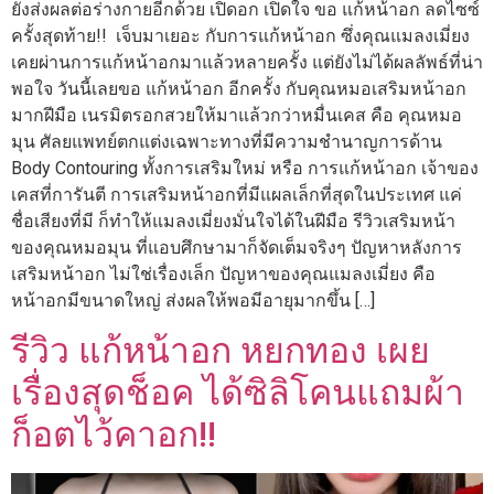
ยังส่งผลต่อร่างกายอีกด้วย เปิดอก เปิดใจ ขอ แก้หน้าอก ลดไซซ์
ครั้งสุดท้าย!! เจ็บมาเยอะ กับการแก้หน้าอก ซึ่งคุณแมลงเมี่ยง
เคยผ่านการแก้หน้าอกมาแล้วหลายครั้ง แต่ยังไม่ได้ผลลัพธ์ที่น่า
พอใจ วันนี้เลยขอ แก้หน้าอก อีกครั้ง กับคุณหมอเสริมหน้าอก
มากฝีมือ เนรมิตรอกสวยให้มาแล้วกว่าหมื่นเคส คือ คุณหมอ
มุน ศัลยแพทย์ตกแต่งเฉพาะทางที่มีความชำนาญการด้าน
Body Contouring ทั้งการเสริมใหม่ หรือ การแก้หน้าอก เจ้าของ
เคสที่การันตี การเสริมหน้าอกที่มีแผลเล็กที่สุดในประเทศ แค่
ชื่อเสียงที่มี ก็ทำให้แมลงเมี่ยงมั่นใจได้ในฝีมือ รีวิวเสริมหน้า
ของคุณหมอมุน ที่แอบศึกษามาก็จัดเต็มจริงๆ ปัญหาหลังการ
เสริมหน้าอก ไม่ใช่เรื่องเล็ก ปัญหาของคุณแมลงเมี่ยง คือ
หน้าอกมีขนาดใหญ่ ส่งผลให้พอมีอายุมากขึ้น […]
รีวิว แก้หน้าอก หยกทอง เผย
เรื่องสุดช็อค ได้ซิลิโคนแถมผ้า
ก็อตไว้คาอก!!