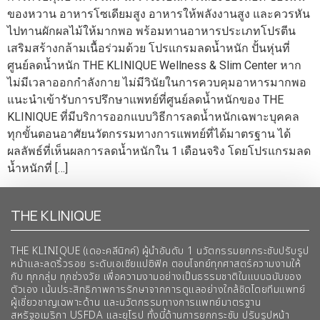
ของหวาน อาหารโซเดียมสูง อาหารให้พลังงานสูง และควรหัน
ไปทานผักผลไม้ให้มากพอ พร้อมทานอาหารประเภทโปรตีน
เสริมสร้างกล้ามเนื้อร่วมด้วย โปรแกรมลดน้ำหนัก ปั้นหุ่นที่
ศูนย์ลดน้ำหนัก THE KLINIQUE Wellness & Slim Center หาก
ไม่มีเวลาออกกำลังกาย ไม่มีวินัยในการควบคุมอาหารมากพอ
แนะนำเข้ารับการปรึกษาแพทย์ที่ศูนย์ลดน้ำหนักของ THE
KLINIQUE ที่มีบริการออกแบบวิธีการลดน้ำหนักเฉพาะบุคคล
ทุกขั้นตอนอาศัยนวัตกรรมทางการแพทย์ที่ได้มาตรฐาน ได้
ผลลัพธ์ที่เห็นผลการลดน้ำหนักใน 1 เดือนจริง โดยโปรแกรมลด
น้ำหนักที่ […]
THE KLINIQUE
THE KLINIQUE (เดอะคลีนิกค์) ผู้นำอันดับ 1 นวัตกรรมยกกระชับปรับรูป
หน้าและลดริ้วรอย ระดับเอเชียแปซิฟิค ตอบโจทย์ทุกศาสตร์ความงามให้
กับ ทุกกลุ่ม ทุกช่วงวัย เพื่อความงามอย่างเป็นธรรมชาติในแบบฉบับของ
ตัวเอง เน้นประสิทธิภาพการรักษาจากการดูแลอย่างใกล้ชิดโดยทีมแพทย์
ผู้เชี่ยวชาญเฉพาะด้าน และนวัตกรรมทางการแพทย์มาตรฐาน
สหรัฐอเมริกา USFDA และยุโรป ทั้งนี้ด้านการยกกระชับ ปรับรูปหน้า