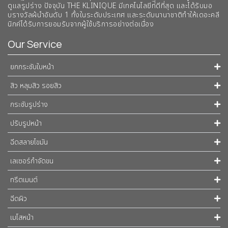
ดูแลรูปร่าง ปัจจุบัน THE KLINIQUE มีเทคโนโลยีท่ีดีที่สุด และได้รับมอ
บรางวัลผ้นำอันดับ 1 ทั้งในระดับประเทศ และระดับนานาชาติทําให้เดอะคลี
นิกค์ได้รับการยอมรับจากผู้ใช้บริการอย่างต่อเนื่อง
Our Service
ยกกระชับใบหน้า
สิว หลุมสิว รอยสิว
กระชับรูปร่าง
ปรับรูปหน้า
ฉีดสลายไขมัน
เลเซอร์กำจัดขน
ทรีตเมนต์
ฉีดผิว
เมโสหน้า