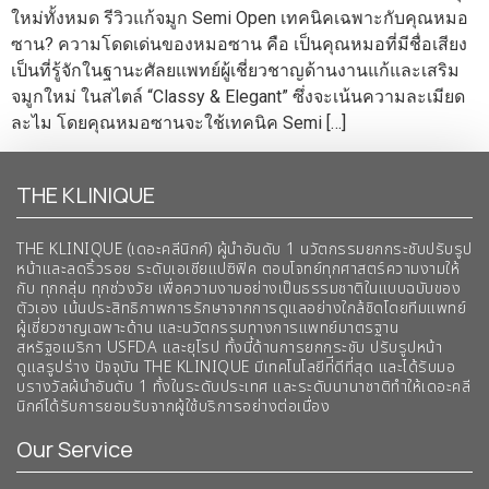
ใหม่ทั้งหมด รีวิวแก้จมูก Semi Open เทคนิคเฉพาะกับคุณหมอ
ซาน? ความโดดเด่นของหมอซาน คือ เป็นคุณหมอที่มีชื่อเสียง
เป็นที่รู้จักในฐานะศัลยแพทย์ผู้เชี่ยวชาญด้านงานแก้และเสริม
จมูกใหม่ ในสไตล์ “Classy & Elegant” ซึ่งจะเน้นความละเมียด
ละไม โดยคุณหมอซานจะใช้เทคนิค Semi […]
THE KLINIQUE
THE KLINIQUE (เดอะคลีนิกค์) ผู้นำอันดับ 1 นวัตกรรมยกกระชับปรับรูป
หน้าและลดริ้วรอย ระดับเอเชียแปซิฟิค ตอบโจทย์ทุกศาสตร์ความงามให้
กับ ทุกกลุ่ม ทุกช่วงวัย เพื่อความงามอย่างเป็นธรรมชาติในแบบฉบับของ
ตัวเอง เน้นประสิทธิภาพการรักษาจากการดูแลอย่างใกล้ชิดโดยทีมแพทย์
ผู้เชี่ยวชาญเฉพาะด้าน และนวัตกรรมทางการแพทย์มาตรฐาน
สหรัฐอเมริกา USFDA และยุโรป ทั้งนี้ด้านการยกกระชับ ปรับรูปหน้า
ดูแลรูปร่าง ปัจจุบัน THE KLINIQUE มีเทคโนโลยีท่ีดีที่สุด และได้รับมอ
บรางวัลผ้นำอันดับ 1 ทั้งในระดับประเทศ และระดับนานาชาติทําให้เดอะคลี
นิกค์ได้รับการยอมรับจากผู้ใช้บริการอย่างต่อเนื่อง
Our Service