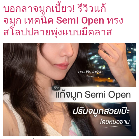
บอกลาจมูกเบี้ยว! รีวิวแก้
จมูก เทคนิค Semi Open ทรง
สโลปปลายพุ่งแบบมีคลาส