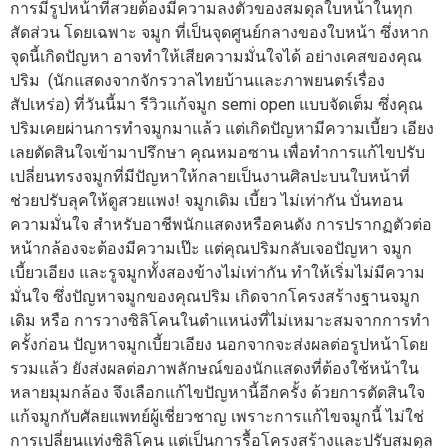
การมีรูปหน้าที่สวยต้องมีความลงตัวของสมดุลใบหน้าในทุก
สัดส่วน โดยเฉพาะ จมูก ที่เป็นจุดศูนย์กลางของใบหน้า ซึ่งหาก
จุดนี้เกิดปัญหา อาจทำให้เสียความมั่นใจได้ อย่างเคสของคุณ
ปริม (นักแสดงจากจักรวาลไทยบ้านและภาพยนตร์เรื่อง
สัปเหร่อ) ที่วันนี้มา รีวิวแก้จมูก semi open แบบจัดเต็ม ซึ่งคุณ
ปริมเคยผ่านการทำจมูกมาแล้ว แต่เกิดปัญหามีความเบี้ยว เอียง
เลยตัดสินใจเข้ามาปรึกษา คุณหมอซาน เพื่อทำการแก้ไขปรับ
เปลี่ยนทรงจมูกที่มีปัญหาให้กลายเป็นงานศิลปะบนใบหน้าที่
ช่วยปรับลุคให้ดูสวยแพง! จมูกเดิม เบี้ยว ไม่เท่ากัน บั่นทอน
ความมั่นใจ สำหรับอาชีพนักแสดงหรือคนดัง การปรากฏตัวต่อ
หน้ากล้องจะต้องมีความเป๊ะ แต่คุณปริมกลับเจอปัญหา จมูก
เบี้ยวเอียง และรูจมูกทั้งสองข้างไม่เท่ากัน ทำให้เริ่มไม่มีความ
มั่นใจ ซึ่งปัญหาจมูกของคุณปริม เกิดจากโครงสร้างฐานจมูก
เดิม หรือ การวางซิลิโคนในตำแหน่งที่ไม่เหมาะสมจากการทำ
ครั้งก่อน ปัญหาจมูกเบี้ยวเอียง นอกจากจะส่งผลต่อรูปหน้าโดย
รวมแล้ว ยังส่งผลต่อภาพลักษณ์ของนักแสดงที่ต้องใช้หน้าใน
หลายมุมกล้อง จึงเลือกแก้ไขปัญหานี้อีกครั้ง ด้วยการตัดสินใจ
แก้จมูกกับศัลยแพทย์ผู้เชี่ยวชาญ เพราะการแก้ไขจมูกนี้ ไม่ใช่
การเปลี่ยนแท่งซิลิโคน แต่เป็นการรื้อโครงสร้างและปรับสมดุล