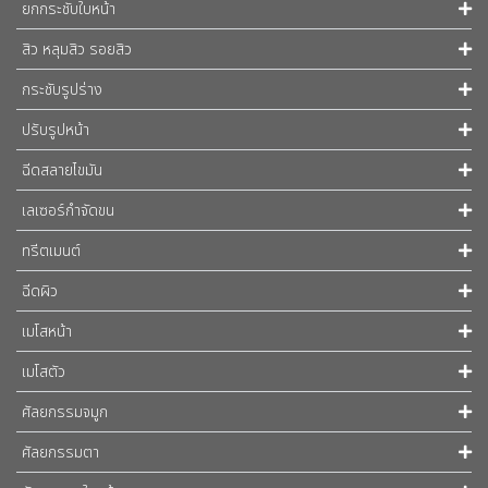
ยกกระชับใบหน้า
สิว หลุมสิว รอยสิว
กระชับรูปร่าง
ปรับรูปหน้า
ฉีดสลายไขมัน
เลเซอร์กำจัดขน
ทรีตเมนต์
ฉีดผิว
เมโสหน้า
เมโสตัว
ศัลยกรรมจมูก
ศัลยกรรมตา