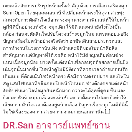
เผยเคล็ดลับการปรับรูปหน้าครั้งสำคัญ ด้วยการเลือก เสริมจมูก
Semi Open โดยคุณหมอนาบี ที่เปลี่ยนหน้าตรงให้ดูคมสวยพุ่ง
สมมงกับการตัดสินใจเลือกทรงจมูกนางงามเพิ่มเสน่ห์ให้ใบหน้า
ดูมีมิติขึ้นอย่างแท้จริง จมูกเดิม ไร้มิติ แต่งหน้ายังไงก็ไม่ขึ้น
กล้อง ก่อนจะตัดสินใจปรับโครงสร้างจมูกใหม่ แพรพลอยเผยถึง
ปัญหาเรื่องใบหน้าอย่างจริงจังว่า อาชีพเดินสายประกวดและ
การทำงานในวงการบันเทิง หน้าและมิติของใบหน้าคือสิ่ง
สำคัญมาก แต่ปัญหาที่ได้เจอคือ หน้าไร้มิติ จมูกเดิมค่อนข้าง
แบน เนื้อจมูกน้อย บางครั้งแต่งหน้าเพื่อกลบจุดด้อยกลายเป็นยิ่ง
เน้นจุดนั้นมากขึ้น ใบหน้าดูไม่มีมิติเท่าที่ควร เวลาถ่ายแบบหรือ
เดินแบบ ที่ต้องเน้นโชว์หน้าตรง คือมีความดรอปมาก แสงไฟใน
สตู แสงไฟบนเวทีกลืนกลบใบหน้าไปหมด ช่างต้องคอยแต่งหน้า
งัดดั้ง พ่นเงา ไลท์จมูกกันหนักมาก กว่าจะได้ลุคที่ดูคมขึ้น และ
ยิ่งเวลาหันข้างมุมกล้องจะเห็นชัดเลยว่าดั้งแบนไปเลย ยิ่งทำให้
เสียความมั่นใจเวลาต้องอยู่หน้ากล้อง ปัญหาเรื่องจมูกไม่มีมิตินี้
ไม่ใช่เรื่องของความสวยความงามภายนอกเท่านั้น […]
DR.San อาจารย์แพทย์ซาน