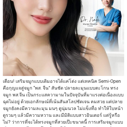
เตือน! เสริมจมูกแบบเดิมอาจได้แค่โด่ง แต่เทคนิค Semi-Open
คือกุญแจสู่จมูก “พส. จีน” สันชัด ปลายละมุนแบบตะโกน ทรง
จมูก พส.จีน เป็นกระแสความามในปัจจุบันที่มาแรงต่อเนื่องแบบ
ฉุดไม่อยู่ ด้วยเอกลักษณ์ที่เน้นสันสโลปชัดเจน คมสวย แต่ปลาย
จมูกยังคงมีความละมุน มนๆ ดูนุ่มนวล ไม่แข็งทื่อ ทำให้ใบหน้า
ดูรวมๆ แล้วมีความหวาน และมีมิติแบบสาวอินเตอร์ แต่รู้หรือ
ไม่? ว่าการที่จะได้ทรงจมูกที่สวยเป๊ะขนาดนี้ การเสริมจมูกแบบ