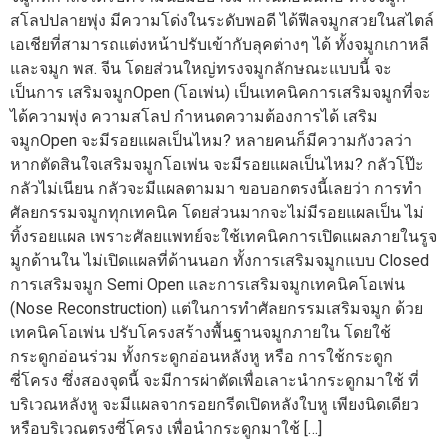
สโลปปลายพุ่ง มีความโด่งในระดับพอดี ได้ฟีลจมูกสวยในสไตล์
เอเชียที่สามารถแต่งหน้าปรับเข้ากับลุคต่างๆ ได้ ทั้งจมูกเกาหลี
และจมูก พส. จีน โดยส่วนใหญ่ทรงจมูกลักษณะแบบนี้ จะ
เป็นการ เสริมจมูกOpen (โอเพ่น) เป็นเทคนิคการเสริมจมูกที่จะ
ได้ความพุ่ง ความสโลป กำหนดความต้องการได้ เสริม
จมูกOpen จะมีรอยแผลเป็นไหม? หลายคนก็มีความกังวลว่า
หากตัดสินใจเสริมจมูกโอเพ่น จะมีรอยแผลเป็นไหม? กลัวโป๊ะ
กลัวไม่เนียน กลัวจะมีแผลตามมา ขอบอกตรงนี้เลยว่า การทำ
ศัลยกรรมจมูกทุกเทคนิค โดยส่วนมากจะไม่มีรอยแผลเป็น ไม่
ทิ้งรอยแผล เพราะศัลยแพทย์จะใช้เทคนิคการเปิดแผลภายในรูจ
มูกด้านใน ไม่เปิดแผลที่ด้านนอก ทั้งการเสริมจมูกแบบ Closed
การเสริมจมูก Semi Open และการเสริมจมูกเทคนิคโอเพ่น
(Nose Reconstruction) แต่ในการทำศัลยกรรมเสริมจมูก ด้วย
เทคนิคโอเพ่น ปรับโครงสร้างพื้นฐานจมูกภายใน โดยใช้
กระดูกอ่อนร่วม ทั้งกระดูกอ่อนหลังหู หรือ การใช้กระดูก
ซี่โครง ซึ่งสองจุดนี้ จะมีการผ่าตัดเพื่อเลาะนำกระดูกมาใช้ ที่
บริเวณหลังหู จะมีแผลจากรอยกรีดเปิดหลังใบหู เพียงนิดเดียว
หรือบริเวณตรงซี่โครง เพื่อนำกระดูกมาใช้ […]