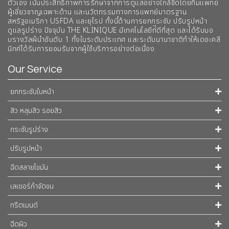
ตัวเอง เน้นประสิทธิภาพการรักษาจากการดูแลอย่างใกล้ชิดโดยทีมแพทย์
ผู้เชี่ยวชาญเฉพาะด้าน และนวัตกรรมทางการแพทย์มาตรฐาน
สหรัฐอเมริกา USFDA และยุโรป ทั้งนี้ด้านการยกกระชับ ปรับรูปหน้า
ดูแลรูปร่าง ปัจจุบัน THE KLINIQUE มีเทคโนโลยีท่ีดีที่สุด และได้รับมอ
บรางวัลผ้นำอันดับ 1 ทั้งในระดับประเทศ และระดับนานาชาติทําให้เดอะคลี
นิกค์ได้รับการยอมรับจากผู้ใช้บริการอย่างต่อเนื่อง
Our Service
ยกกระชับใบหน้า
สิว หลุมสิว รอยสิว
กระชับรูปร่าง
ปรับรูปหน้า
ฉีดสลายไขมัน
เลเซอร์กำจัดขน
ทรีตเมนต์
ฉีดผิว