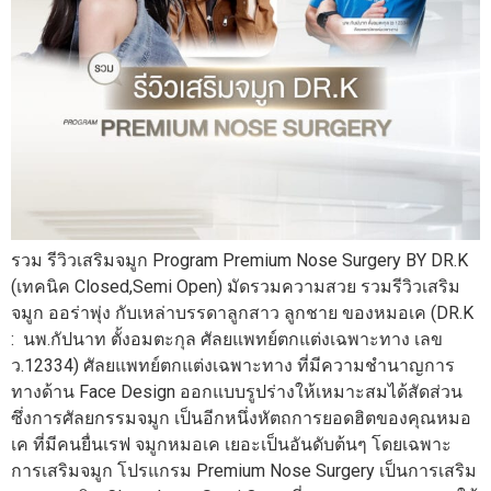
รวม รีวิวเสริมจมูก Program Premium Nose Surgery BY DR.K
(เทคนิค Closed,Semi Open) มัดรวมความสวย รวมรีวิวเสริม
จมูก ออร่าพุ่ง กับเหล่าบรรดาลูกสาว ลูกชาย ของหมอเค (DR.K
: นพ.กัปนาท ตั้งอมตะกุล ศัลยแพทย์ตกแต่งเฉพาะทาง เลข
ว.12334) ศัลยแพทย์ตกแต่งเฉพาะทาง ที่มีความชำนาญการ
ทางด้าน Face Design ออกแบบรูปร่างให้เหมาะสมได้สัดส่วน
ซึ่งการศัลยกรรมจมูก เป็นอีกหนึ่งหัตถการยอดฮิตของคุณหมอ
เค ที่มีคนยื่นเรฟ จมูกหมอเค เยอะเป็นอันดับต้นๆ โดยเฉพาะ
การเสริมจมูก โปรแกรม Premium Nose Surgery เป็นการเสริม