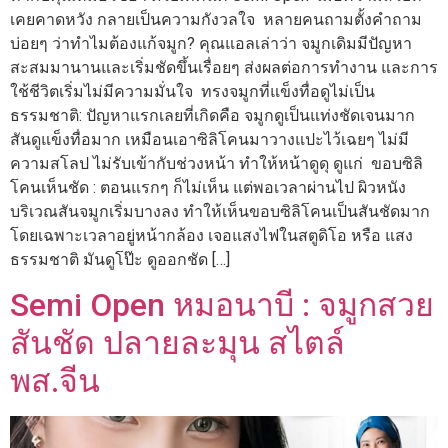
เคยคาดหวัง กลายเป็นความกังวลใจ หลายคนถามตั้งคำถาม
บ่อยๆ ว่าทำไมต้องแก้จมูก? คุณแอลเล่าว่า จมูกเดิมมีปัญหา
สะสมมานานและเริ่มชัดขึ้นเรื่อยๆ ส่งผลต่อการทำงาน และการ
ใช้ชีวิตเริ่มไม่มีความมั่นใจ ทรงจมูกที่แข็งทื่อดูไม่เป็น
ธรรมชาติ: ปัญหาแรกเลยที่เกิดคือ จมูกดูเป็นแท่งชัดเจนมาก
สันดูแข็งทื่อมาก เหมือนเอาซิลิโคนมาวางแปะไว้เฉยๆ ไม่มี
ความสโลป ไม่รับเข้ากับช่วงหน้า ทำให้หน้าดูดุ ดูแก่ ขอบซิลิ
โคนเห็นชัด : ตอนแรกๆ ก็ไม่เห็น แต่พอเวลาผ่านไป ผิวหนัง
บริเวณสันจมูกเริ่มบางลง ทำให้เห็นขอบซิลิโคนเป็นสันชัดมาก
โดยเฉพาะเวลาอยู่หน้ากล้อง เจอแสงไฟในสตูดิโอ หรือ แสง
ธรรมชาติ มันดูโป๊ะ ดูออกชัด […]
Semi Open หมอนาบี : จมูกสวย
สันชัด ปลายละมุน สไตล์
พส.จีน