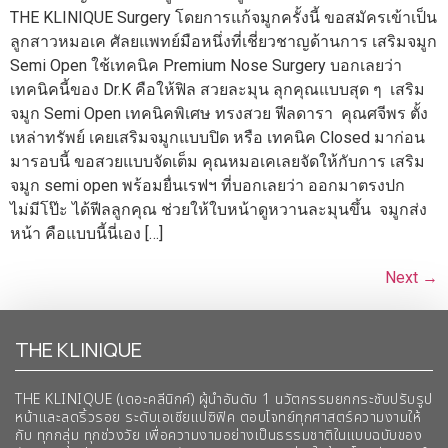
THE KLINIQUE Surgery โดยการแก้จมูกครั้งนี้ ขอสมัครเข้าเป็น
ลูกสาวหมอเค ศัลยแพทย์มือหนึ่งที่เชี่ยวชาญด้านการ เสริมจมูก
Semi Open ใช้เทคนิค Premium Nose Surgery บอกเลยว่า
เทคนิคนี้ของ Dr.K คือให้ฟิล สวยละมุน ลุกคุณแบบสุด ๆ เสริม
จมูก Semi Open เทคนิคพิเศษ ทรงสวย ฟีลดารา คุณศจีพร ตั้ง
เหล่าทรัพย์ เคยเสริมจมูกแบบปิด หรือ เทคนิค Closed มาก่อน
มารอบนี้ ขอสวยแบบจัดเต็ม คุณหมอเคเลยจัดให้กับการ เสริม
จมูก semi open พร้อมยื่นเรฟฯ ที่บอกเลยว่า ออกมาตรงปก
ไม่มีโป๊ะ ได้ฟีลลูกคุณ ช่วยให้ใบหน้าดูหวานละมุนขึ้น จมูกส่ง
หน้า คือแบบนี้นี่เอง […]
Next
→
THE KLINIQUE
THE KLINIQUE (เดอะคลีนิกค์) ผู้นำอันดับ 1 นวัตกรรมยกกระชับปรับรูป
หน้าและลดริ้วรอย ระดับเอเชียแปซิฟิค ตอบโจทย์ทุกศาสตร์ความงามให้
กับ ทุกกลุ่ม ทุกช่วงวัย เพื่อความงามอย่างเป็นธรรมชาติในแบบฉบับของ