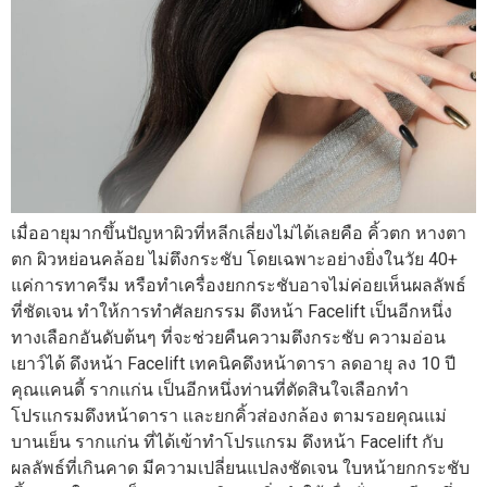
เมื่ออายุมากขึ้นปัญหาผิวที่หลีกเลี่ยงไม่ได้เลยคือ คิ้วตก หางตา
ตก ผิวหย่อนคล้อย ไม่ตึงกระชับ โดยเฉพาะอย่างยิ่งในวัย 40+
แค่การทาครีม หรือทำเครื่องยกกระชับอาจไม่ค่อยเห็นผลลัพธ์
ที่ชัดเจน ทำให้การทำศัลยกรรม ดึงหน้า Facelift เป็นอีกหนึ่ง
ทางเลือกอันดับต้นๆ ที่จะช่วยคืนความตึงกระชับ ความอ่อน
เยาว์ได้ ดึงหน้า Facelift เทคนิคดึงหน้าดารา ลดอายุ ลง 10 ปี
คุณแคนดี้ รากแก่น เป็นอีกหนึ่งท่านที่ตัดสินใจเลือกทำ
โปรแกรมดึงหน้าดารา และยกคิ้วส่องกล้อง ตามรอยคุณแม่
บานเย็น รากแก่น ที่ได้เข้าทำโปรแกรม ดึงหน้า Facelift กับ
ผลลัพธ์ที่เกินคาด มีความเปลี่ยนแปลงชัดเจน ใบหน้ายกกระชับ