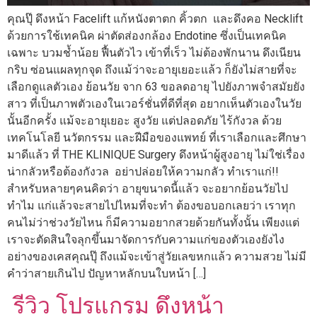
คุณปุ๊ ดึงหน้า Facelift แก้หนังตาตก คิ้วตก และดึงคอ Necklift
ด้วยการใช้เทคนิค ผ่าตัดส่องกล้อง Endotine ซึ่งเป็นเทคนิค
เฉพาะ บวมช้ำน้อย ฟื้นตัวไว เข้าที่เร็ว ไม่ต้องพักนาน ดึงเนียน
กริบ ซ่อนแผลทุกจุด ถึงแม้ว่าจะอายุเยอะแล้ว ก็ยังไม่สายที่จะ
เลือกดูแลตัวเอง ย้อนวัย จาก 63 ขอลดอายุ ไปยังภาพจำสมัยยัง
สาว ที่เป็นภาพตัวเองในเวอร์ชั่นที่ดีที่สุด อยากเห็นตัวเองในวัย
นั้นอีกครั้ง แม้จะอายุเยอะ สูงวัย แต่ปลอดภัย ไร้กังวล ด้วย
เทคโนโลยี นวัตกรรม และฝีมือของแพทย์ ที่เราเลือกและศึกษา
มาดีแล้ว ที่ THE KLINIQUE Surgery ดึงหน้าผู้สูงอายุ ไม่ใช่เรื่อง
น่ากลัวหรือต้องกังวล อย่าปล่อยให้ความกลัว ทำเราแก่!!
สำหรับหลายๆคนคิดว่า อายุขนาดนี้แล้ว จะอยากย้อนวัยไป
ทำไม แก่แล้วจะสายไปไหมที่จะทำ ต้องขอบอกเลยว่า เราทุก
คนไม่ว่าช่วงวัยไหน ก็มีความอยากสวยด้วยกันทั้งนั้น เพียงแต่
เราจะตัดสินใจลุกขึ้นมาจัดการกับความแก่ของตัวเองยังไง
อย่างของเคสคุณปุ๊ ถึงแม้จะเข้าสู่วัยเลขหกแล้ว ความสวย ไม่มี
คำว่าสายเกินไป ปัญหาหลักบนใบหน้า […]
รีวิว โปรแกรม ดึงหน้า