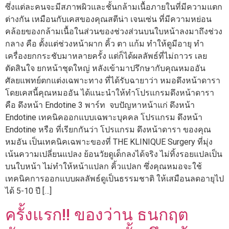
ซึ่งแต่ละคนจะมีสภาพผิวและชั้นกล้ามเนื้อภายในที่มีความแตก
ต่างกัน เหมือนกับเคสของคุณสตีน่า เจนเซ่น ที่มีความหย่อน
คล้อยของกล้ามเนื้อในส่วนของช่วงส่วนบนใบหน้าลงมาถึงช่วง
กลาง คือ ตั้งแต่ช่วงหน้าผาก คิ้ว ตา แก้ม ทำให้ดูมีอายุ ทำ
เครื่องยกกระชับมาหลายครั้ง แต่ก็ได้ผลลัพธ์ที่ไม่ถาวร เลย
ตัดสินใจ ยกหน้าชุดใหญ่ หลังเข้ามาปรึกษากับคุณหมออัน
ศัลยแพทย์ตกแต่งเฉพาะทาง ที่ได้รับฉายาว่า หมอดึงหน้าดารา
โดยเคสนี้คุณหมออัน ได้แนะนำให้ทำโปรแกรมดึงหน้าดารา
คือ ดึงหน้า Endotine 3 พาร์ท จบปัญหาหน้าแก่ ดึงหน้า
Endotine เทคนิคออกแบบเฉพาะบุคคล โปรแกรม ดึงหน้า
Endotine หรือ ที่เรียกกันว่า โปรแกรม ดึงหน้าดารา ของคุณ
หมอัน เป็นเทคนิคเฉพาะของที่ THE KLINIQUE Surgery ที่มุ่ง
เน้นความเปลี่ยนแปลง ย้อนวัยดูเด็กลงได้จริง ไม่ทิ้งรอยแปลเป็น
บนใบหน้า ไม่ทำให้หน้าแปลก คิ้วแปลก ซึ่งคุณหมอจะใช้
เทคนิคการออกแบบผลลัพธ์ดูเป็นธรรมชาติ ให้เสมือนลดอายุไป
ได้ 5-10 ปี […]
ครั้งแรก!! ของว่าน ธนกฤต