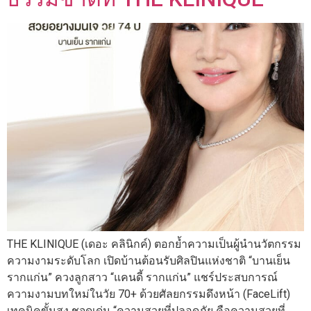
THE KLINIQUE (เดอะ คลินิกค์) ตอกย้ำความเป็นผู้นำนวัตกรรม
ความงามระดับโลก เปิดบ้านต้อนรับศิลปินแห่งชาติ “บานเย็น
รากแก่น” ควงลูกสาว “แคนดี้ รากแก่น” แชร์ประสบการณ์
ความงามบทใหม่ในวัย 70+ ด้วยศัลยกรรมดึงหน้า (FaceLift)
เทคนิคขั้นสูง ชูจุดเด่น “ความสวยที่ปลอดภัย คือความสวยที่