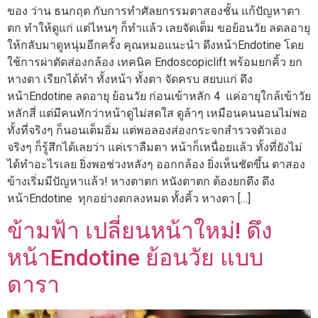
ของ ว่าน ธนกฤต กับการทำศัลยกรรมตาสองชั้น แก้ปัญหาตา
ตก ทำให้ดูแก่ แต่ไหนๆ ก็ทำแล้ว เลยจัดเต็ม ขอย้อนวัย ลดลอายุ
ให้กลับมาดูหนุ่มอีกครั้ง คุณหมอแนะนำ ดึงหน้าEndotine โดย
ใช้การผ่าตัดส่องกล้อง เทคนิค Endoscopiclift พร้อมยกคิ้ว ยก
หางตา เรียกได้ทำ ทั้งหน้า ทั้งตา จัดครบ สยบแก่ ดึง
หน้าEndotine ลดอายุ ย้อนวัย ก่อนเข้าหลัก 4 แค่อายุใกล้เข้าวัย
หลักสี่ แต่มีคนทักว่าหน้าดูไม่สดใส ดูล้าๆ เหมือนคนนอนไม่พอ
ทั้งที่จริงๆ ก็นอนเต็มอิ่ม แต่พอลองส่องกระจกสำรวจตัวเอง
จริงๆ ก็รู้สึกได้เลยว่า แค่เราลืมตา หน้าก็เหนื่อยแล้ว ทั้งที่ยังไม่
ได้ทำอะไรเลย ยิ่งพอช่วงหลังๆ ออกกล้อง ยิ่งเห็นชัดขึ้น ตาสอง
ข้างเริ่มมีปัญหาแล้ว! หางตาตก หนังตาตก ต้องยกตึง ดึง
หน้าEndotine ทุกอย่างตกลงหมด ทั้งคิ้ว หางตา […]
ข้ามฟ้า เปลี่ยนหน้าใหม่! ดึง
หน้าEndotine ย้อนวัย แบบ
ดารา