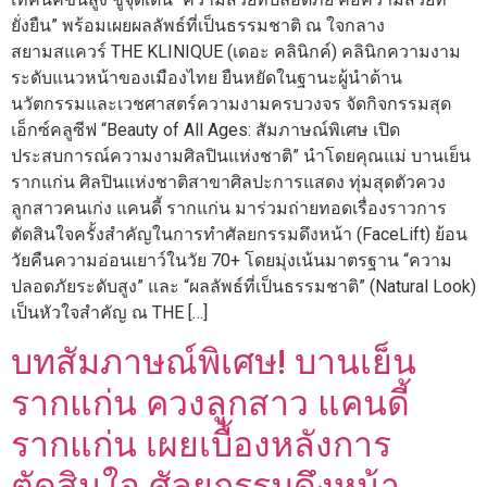
ยั่งยืน” พร้อมเผยผลลัพธ์ที่เป็นธรรมชาติ ณ ใจกลาง
สยามสแควร์ THE KLINIQUE (เดอะ คลินิกค์) คลินิกความงาม
ระดับแนวหน้าของเมืองไทย ยืนหยัดในฐานะผู้นำด้าน
นวัตกรรมและเวชศาสตร์ความงามครบวงจร จัดกิจกรรมสุด
เอ็กซ์คลูซีฟ “Beauty of All Ages: สัมภาษณ์พิเศษ เปิด
ประสบการณ์ความงามศิลปินแห่งชาติ” นำโดยคุณแม่ บานเย็น
รากแก่น ศิลปินแห่งชาติสาขาศิลปะการแสดง ทุ่มสุดตัวควง
ลูกสาวคนเก่ง แคนดี้ รากแก่น มาร่วมถ่ายทอดเรื่องราวการ
ตัดสินใจครั้งสำคัญในการทำศัลยกรรมดึงหน้า (FaceLift) ย้อน
วัยคืนความอ่อนเยาว์ในวัย 70+ โดยมุ่งเน้นมาตรฐาน “ความ
ปลอดภัยระดับสูง” และ “ผลลัพธ์ที่เป็นธรรมชาติ” (Natural Look)
เป็นหัวใจสำคัญ ณ THE […]
บทสัมภาษณ์พิเศษ! บานเย็น
รากแก่น ควงลูกสาว แคนดี้
รากแก่น เผยเบื้องหลังการ
ตัดสินใจ ศัลยกรรมดึงหน้า