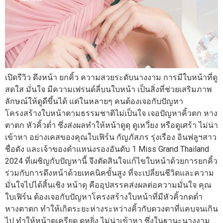
เปิดรีวิว ดึงหน้า ยกคิ้ว ความสวยระดับนางงาม การมีใบหน้าที่ดู
สดใส มั่นใจ มีความเฟรนด์ลี่บนใบหน้า เป็นสิ่งที่ช่วยเสริมภาพ
ลักษณ์ให้ดูดีขึ้นได้ แต่ในหลายๆ คนต้องเจอกับปัญหา
โครงสร้างใบหน้าตามธรรมชาติไม่เป็นใจ เจอปัญหาคิ้วตก หาง
ตาตก หัวคิ้วต่ำ ซึ่งส่งผลทำให้หน้าดูดุ ดูเหวี่ยง หรือดูเศร้า ไม่น่า
เข้าหา อย่างเคสของคุณใบเฟิร์น กัญภัสภร รุ่งเรือง อินฟลูฯสาว
ชื่อดัง และเจ้าของตำแหน่งรองอันดับ 1 Miss Grand Thailand
2024 ที่เผชิญกับปัญหานี้ จึงตัดสินใจแก้ไขใบหน้าด้วยการยกคิ้ว
ร่วมกับการดึงหน้าด้วยเทคนิคขั้นสูง ที่จะเปลี่ยนชีวิตและความ
มั่นใจไปได้สิ้นเชิง หน้าดุ คืออุปสรรคส่งผลต่อความมั่นใจ คุณ
ใบเฟิร์น ต้องเจอกับปัญหาโครงสร้างใบหน้าที่มีหัวคิ้วกดต่ำ
หางตาตก ทำให้เกิดระยะห่างระหว่างคิ้วกับดวงตาที่แคบจนเกิน
ไป ทำให้หน้าดูเครียด ดูหยิ่ง ไม่น่าเข้าหา ซึ่งในฐานะนางงาม