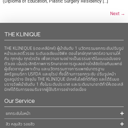
(Diploma of Education, Plastic Surgery Residency […]
Next
→
THE KLINIQUE
THE KLINIQUE (เดอะคลีนิกค์) ผู้นำอันดับ 1 นวัตกรรมยกกระชับปรับรูป
หน้าและลดริ้วรอย ระดับเอเชียแปซิฟิค ตอบโจทย์ทุกศาสตร์ความงามให้
กับ ทุกกลุ่ม ทุกช่วงวัย เพื่อความงามอย่างเป็นธรรมชาติในแบบฉบับของ
ตัวเอง เน้นประสิทธิภาพการรักษาจากการดูแลอย่างใกล้ชิดโดยทีมแพทย์
ผู้เชี่ยวชาญเฉพาะด้าน และนวัตกรรมทางการแพทย์มาตรฐาน
สหรัฐอเมริกา USFDA และยุโรป ทั้งนี้ด้านการยกกระชับ ปรับรูปหน้า
ดูแลรูปร่าง ปัจจุบัน THE KLINIQUE มีเทคโนโลยีท่ีดีที่สุด และได้รับมอ
บรางวัลผ้นำอันดับ 1 ทั้งในระดับประเทศ และระดับนานาชาติทําให้เดอะคลี
นิกค์ได้รับการยอมรับจากผู้ใช้บริการอย่างต่อเนื่อง
Our Service
ยกกระชับใบหน้า
สิว หลุมสิว รอยสิว