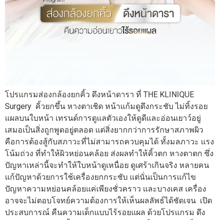
โปรแกรมส่องกล้องยกคิ้ว ดึงหน้าดารา ที่ THE KLINIQUE
Surgery คิ้วยกขึ้น หางตาเชิด หน้าแก้มดูตึงกระชับ ไม่ทิ้งรอย
แผลบนใบหน้า เทรนด์การดูแลตัวเองให้ดูดีและอ่อนเยาว์อยู่
เสมอเป็นสิ่งถูกพูดอยู่ตลอด แต่สิ่งยากกว่าการรักษาสภาพผิว
คือการต้องสู้กับสภาวะที่ไม่สามารถควบคุมได้ ทั้งมลภาวะ แรง
โน้มถ่วง ที่ทำให้ผิวหย่อนคล้อย ส่งผลทำให้คิ้วตก หางตาตก ซึ่ง
ปัญหาเหล่านี้จะทำให้ใบหน้าดูเหนื่อย ดูเศร้าเกินจริง หลายคน
แก้ปัญหาด้วยการใช้เครื่องยกกระชับ แต่นั่นเป็นการแก้ไข
ปัญหาความหย่อนคล้อยแค่เพียงชั่วคราว และบางเคส เครื่อง
อาจจะไม่ตอบโจทย์ความต้องการให้เห็นผลลัพธ์ได้ชัดเจน เปิด
ประสบการณ์ คืนความเด็กแบบไร้รอยแผล ด้วยโปรแกรม ดึง