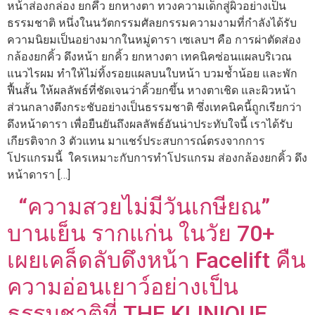
หน้าส่องกล่อง ยกคึ้ว ยกหางตา ทวงความเด็กสู่ผิวอย่างเป็น
ธรรมชาติ หนึ่งในนวัตกรรมศัลยกรรมความงามที่กำลังได้รับ
ความนิยมเป็นอย่างมากในหมู่ดารา เซเลบฯ คือ การผ่าตัดส่อง
กล้องยกคิ้ว ดึงหน้า ยกคิ้ว ยกหางตา เทคนิคซ่อนแผลบริเวณ
แนวไรผม ทำให้ไม่ทิ้งรอยแผลบนใบหน้า บวมช้ำน้อย และพัก
ฟื้นสั้น ให้ผลลัพธ์ที่ชัดเจนว่าคิ้วยกขึ้น หางตาเชิด และผิวหน้า
ส่วนกลางตึงกระชับอย่างเป็นธรรมชาติ ซึ่งเทคนิคนี้ถูกเรียกว่า
ดึงหน้าดารา เพื่อยืนยันถึงผลลัพธ์อันน่าประทับใจนี้ เราได้รับ
เกียรติจาก 3 ตัวแทน มาแชร์ประสบการณ์ตรงจากการ
โปรแกรมนี้ ใครเหมาะกับการทำโปรแกรม ส่องกล้องยกคิ้ว ดึง
หน้าดารา […]
“ความสวยไม่มีวันเกษียณ”
บานเย็น รากแก่น ในวัย 70+
เผยเคล็ดลับดึงหน้า Facelift คืน
ความอ่อนเยาว์อย่างเป็น
ธรรมชาติที่ THE KLINIQUE