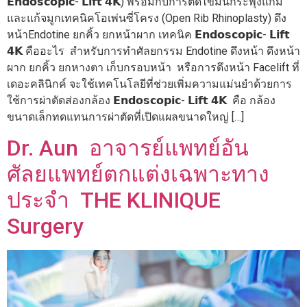
𝗘𝗻𝗱𝗼𝘀𝗰𝗼𝗽𝗶𝗰- 𝗟𝗶𝗳𝘁 𝟰𝗞) พร้อมกับการตัดไขมันกระพุ้งแก้ม
และแก้จมูกเทคนิคโอเพ่นซี่โครง (Open Rib Rhinoplasty) ดึง
หน้าEndotine ยกคิ้ว ยกหน้าผาก เทคนิค 𝗘𝗻𝗱𝗼𝘀𝗰𝗼𝗽𝗶𝗰- 𝗟𝗶𝗳𝘁
𝟰𝗞 คืออะไร สำหรับการทำศัลยกรรม Endotine ดึงหน้า ดึงหน้า
ผาก ยกคิ้ว ยกหางตา เก็บกรอบหน้า หรือการดึงหน้า Facelift ที่
เดอะคลินิกค์ จะใช้เทคโนโลยีที่ช่วยเพิ่มความแม่นยำด้วยการ
ใช้การผ่าตัดส่องกล้อง 𝗘𝗻𝗱𝗼𝘀𝗰𝗼𝗽𝗶𝗰- 𝗟𝗶𝗳𝘁 𝟰𝗞 คือ กล้อง
ขนาดเล็กทดแทนการผ่าตัดที่เปิดแผลขนาดใหญ่ […]
Dr. Aun อาจารย์แพทย์อัน
ศัลยแพทย์ตกแต่งเฉพาะทาง
ประจำ THE KLINIQUE
Surgery