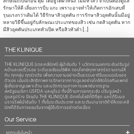
ลักษณะเป็นก้อน ตุ่ม ไตอยู่ใต้ผิวหนัง ไม่มีหัวสิว จำเป็นต้องดูแล
รักษาให้ดี เลี่ยงการบีบ แกะ เพราะอาจทำให้เกิดการอักเสบที่
รุนแรงกว่าเดิมได้ วิธีรักษาสิวอุดตัน การรักษาสิวอุดตันนั้นมีอยู่
หลายวิธีขึ้นอยู่กับลักษณะประเภทของสิว เช่น กดสิวอุดตัน หาก
มีสิวอุดตันประเภทหัวเปิด หรือสิวหัวดำ […]
THE KLINIQUE
THE KLINIQUE (เดอะคลีนิกค์) ผู้นำอันดับ 1 นวัตกรรมยกกระชับปรับรูป
หน้าและลดริ้วรอย ระดับเอเชียแปซิฟิค ตอบโจทย์ทุกศาสตร์ความงามให้
กับ ทุกกลุ่ม ทุกช่วงวัย เพื่อความงามอย่างเป็นธรรมชาติในแบบฉบับของ
ตัวเอง เน้นประสิทธิภาพการรักษาจากการดูแลอย่างใกล้ชิดโดยทีมแพทย์
ผู้เชี่ยวชาญเฉพาะด้าน และนวัตกรรมทางการแพทย์มาตรฐาน
สหรัฐอเมริกา USFDA และยุโรป ทั้งนี้ด้านการยกกระชับ ปรับรูปหน้า
ดูแลรูปร่าง ปัจจุบัน THE KLINIQUE มีเทคโนโลยีท่ีดีที่สุด และได้รับมอ
บรางวัลผ้นำอันดับ 1 ทั้งในระดับประเทศ และระดับนานาชาติทําให้เดอะคลี
นิกค์ได้รับการยอมรับจากผู้ใช้บริการอย่างต่อเนื่อง
Our Service
ยกกระชับใบหน้า