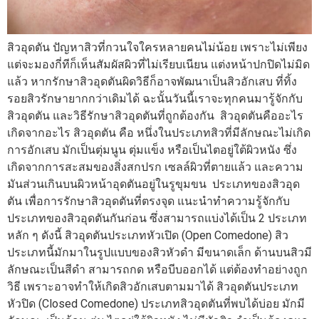
สิวอุดตัน ปัญหาสิวที่กวนใจใครหลายคนไม่น้อย เพราะไม่เพียง
แต่จะมองกี่ทีก็เห็นสัมผัสผิวที่ไม่เรียบเนียน แต่งหน้าปกปิดไม่มิด
แล้ว หากรักษาสิวอุดตันผิดวิธีก็อาจพัฒนาเป็นสิวอักเสบ ที่ทิ้ง
รอยสิวรักษายากกว่าเดิมได้ ฉะนั้นวันนี้เราจะทุกคนมารู้จักกับ
สิวอุดตัน และวิธีรักษาสิวอุดตันที่ถูกต้องกัน สิวอุดตันคืออะไร
เกิดจากอะไร สิวอุดตัน คือ หนึ่งในประเภทสิวที่มีลักษณะไม่เกิด
การอักเสบ มักเป็นตุ่มนูน ตุ่มแข็ง หรือเป็นไตอยู่ใต้ผิวหนัง ซึ่ง
เกิดจากการสะสมของสิ่งสกปรก เซลล์ผิวที่ตายแล้ว และความ
มันส่วนเกินบนผิวหน้าอุดตันอยู่ในรูขุมขน ประเภทของสิวอุด
ตัน เพื่อการรักษาสิวอุดตันที่ตรงจุด แนะนำทำความรู้จักกับ
ประเภทของสิวอุดตันกันก่อน ซึ่งสามารถแบ่งได้เป็น 2 ประเภท
หลัก ๆ ดังนี้ สิวอุดตันประเภทหัวเปิด (Open Comedone) สิว
ประเภทนี้มักมาในรูปแบบของสิวหัวดำ มีขนาดเล็ก ด้านบนสิวมี
ลักษณะเป็นสีดำ สามารถกด หรือบีบออกได้ แต่ต้องทำอย่างถูก
วิธี เพราะอาจทำให้เกิดสิวอักเสบตามมาได้ สิวอุดตันประเภท
หัวปิด (Closed Comedone) ประเภทสิวอุดตันที่พบได้บ่อย มักมี