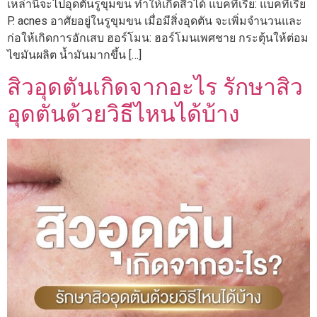
เหล่านี้จะไปอุดตันรูขุมขน ทำให้เกิดสิวได้ แบคทีเรีย: แบคทีเรีย
P. acnes อาศัยอยู่ในรูขุมขน เมื่อมีสิ่งอุดตัน จะเพิ่มจำนวนและ
ก่อให้เกิดการอักเสบ ฮอร์โมน: ฮอร์โมนเพศชาย กระตุ้นให้ต่อม
ไขมันผลิต น้ำมันมากขึ้น […]
สิวอุดตันเกิดจากอะไร รักษาสิว
อุดตันด้วยวิธีไหนได้บ้าง