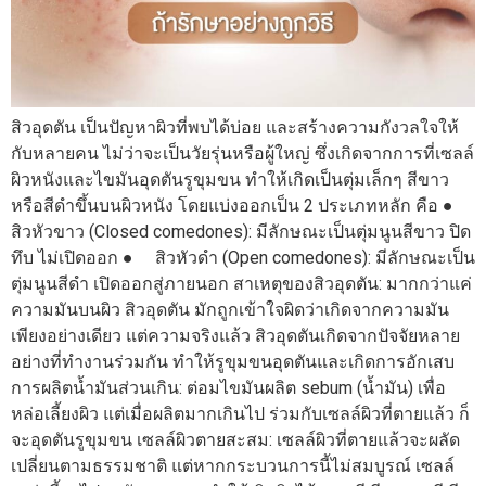
สิวอุดตัน เป็นปัญหาผิวที่พบได้บ่อย และสร้างความกังวลใจให้
กับหลายคน ไม่ว่าจะเป็นวัยรุ่นหรือผู้ใหญ่ ซึ่งเกิดจากการที่เซลล์
ผิวหนังและไขมันอุดตันรูขุมขน ทำให้เกิดเป็นตุ่มเล็กๆ สีขาว
หรือสีดำขึ้นบนผิวหนัง โดยแบ่งออกเป็น 2 ประเภทหลัก คือ ●
สิวหัวขาว (Closed comedones): มีลักษณะเป็นตุ่มนูนสีขาว ปิด
ทึบ ไม่เปิดออก ● สิวหัวดำ (Open comedones): มีลักษณะเป็น
ตุ่มนูนสีดำ เปิดออกสู่ภายนอก สาเหตุของสิวอุดตัน: มากกว่าแค่
ความมันบนผิว สิวอุดตัน มักถูกเข้าใจผิดว่าเกิดจากความมัน
เพียงอย่างเดียว แต่ความจริงแล้ว สิวอุดตันเกิดจากปัจจัยหลาย
อย่างที่ทำงานร่วมกัน ทำให้รูขุมขนอุดตันและเกิดการอักเสบ
การผลิตน้ำมันส่วนเกิน: ต่อมไขมันผลิต sebum (น้ำมัน) เพื่อ
หล่อเลี้ยงผิว แต่เมื่อผลิตมากเกินไป ร่วมกับเซลล์ผิวที่ตายแล้ว ก็
จะอุดตันรูขุมขน เซลล์ผิวตายสะสม: เซลล์ผิวที่ตายแล้วจะผลัด
เปลี่ยนตามธรรมชาติ แต่หากกระบวนการนี้ไม่สมบูรณ์ เซลล์