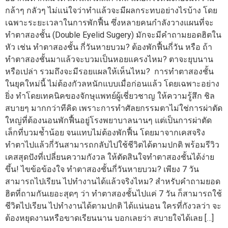
กล้าๆ กลัวๆ ไม่แน่ใจว่าทำแล้วจะมีผลกระทบอย่างไรบ้าง โดย
เฉพาะระยะเวลาในการพักฟื้น ซึ่งหลายคนกำลังวางแผนที่จะ
ทำตาสองชั้น (Double Eyelid Sugery) มักจะมีคำถามยอดฮิตใน
หัว เช่น ทำตาสองชั้น กี่วันหายบวม? ต้องพักฟื้นกี่วัน หรือ ถ้า
ทำตาสองชั้นมาแล้วจะบวมเป็นหอยแครงไหม? ตาจะยุบนาน
หรือเปล่า รวมถึงจะมีรอยแผลให้เห็นไหม? การทำตาสองชั้น
ในยุคใหม่นี้ ไม่ต้องกัวลหนักแบบเมื่อก่อนแล้ว โดยเฉพาะอย่าง
ยิ่ง ทำโดยเทคนิคของจักษุแพทย์ผู้เชี่ยวชาญ ให้ความรู้สึก ชิล
สบายๆ มากกว่าทีคิด เพราะการทำศัลยกรรมตาไม่ใช่การผ่าตัด
ใหญ่ที่ต้องนอนพักฟื้นอยู่โรงพยาบาลนานๆ แต่เป็นการผ่าตัด
เล็กที่บวมช้ำน้อย จนแทบไม่ต้องพักฟื้น โดยมาจากเคสจริง
ทำตาไปแล้วกี่วันสามารถกลับไปใช้ชีวิตได้ตามปกติ พร้อมรีวิว
เคสสุดปังที่เปลี่ยนความกังวล ให้ตัดสินใจทำตาสองชั้นได้ง่าย
ขึ้น! ไขข้อข้องใจ ทำตาสองชั้นกี่วันหายบวม? เพียง 7 วัน
สามารถไปเรียน ไปทำงานได้แล้วจริงไหม? สำหรับคำถามยอด
ฮิตที่ถามกันเยอะสุดๆ ว่า ทำตาสองชั้นไปแค่ 7 วัน ก็สามารถใช้
ชีวิตไปเรียน ไปทำงานได้ตามปกติ ได้แน่นอน ใครที่กังวลว่า จะ
ต้องหยุดงานหรือขาดเรียนนาน บอกเลยว่า สบายใจได้เลย […]