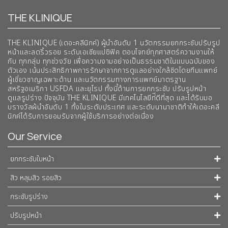
THE KLINIQUE
THE KLINIQUE (เดอะคลีนิกค์) ผู้นำอันดับ 1 นวัตกรรมยกกระชับปรับรูป
หน้าและลดริ้วรอย ระดับเอเชียแปซิฟิค ตอบโจทย์ทุกศาสตร์ความงามให้
กับ ทุกกลุ่ม ทุกช่วงวัย เพื่อความงามอย่างเป็นธรรมชาติในแบบฉบับของ
ตัวเอง เน้นประสิทธิภาพการรักษาจากการดูแลอย่างใกล้ชิดโดยทีมแพทย์
ผู้เชี่ยวชาญเฉพาะด้าน และนวัตกรรมทางการแพทย์มาตรฐาน
สหรัฐอเมริกา USFDA และยุโรป ทั้งนี้ด้านการยกกระชับ ปรับรูปหน้า
ดูแลรูปร่าง ปัจจุบัน THE KLINIQUE มีเทคโนโลยีท่ีดีที่สุด และได้รับมอ
บรางวัลผ้นำอันดับ 1 ทั้งในระดับประเทศ และระดับนานาชาติทําให้เดอะคลี
นิกค์ได้รับการยอมรับจากผู้ใช้บริการอย่างต่อเนื่อง
Our Service
ยกกระชับใบหน้า
สิว หลุมสิว รอยสิว
กระชับรูปร่าง
ปรับรูปหน้า