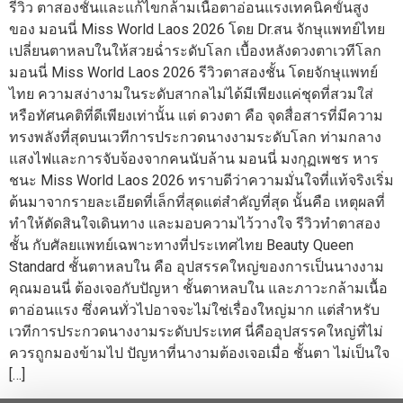
รีวิว ตาสองชั้นและแก้ไขกล้ามเนื้อตาอ่อนแรงเทคนิคขั้นสูง
ของ มอนนี่ Miss World Laos 2026 โดย Dr.สน จักษุแพทย์ไทย
เปลี่ยนตาหลบในให้สวยฉ่ำระดับโลก เบื้องหลังดวงตาเวทีโลก
มอนนี่ Miss World Laos 2026 รีวิวตาสองชั้น โดยจักษุแพทย์
ไทย ความสง่างามในระดับสากลไม่ได้มีเพียงแค่ชุดที่สวมใส่
หรือทัศนคติที่ดีเพียงเท่านั้น แต่ ดวงตา คือ จุดสื่อสารที่มีความ
ทรงพลังที่สุดบนเวทีการประกวดนางงามระดับโลก ท่ามกลาง
แสงไฟและการจับจ้องจากคนนับล้าน มอนนี่ มงกุฏเพชร หาร
ชนะ Miss World Laos 2026 ทราบดีว่าความมั่นใจที่แท้จริงเริ่ม
ต้นมาจากรายละเอียดที่เล็กที่สุดแต่สำคัญที่สุด นั้นคือ เหตุผลที่
ทำให้ตัดสินใจเดินทาง และมอบความไว้วางใจ รีวิวทำตาสอง
ชั้น กับศัลยแพทย์เฉพาะทางที่ประเทศไทย Beauty Queen
Standard ชั้นตาหลบใน คือ อุปสรรคใหญ่ของการเป็นนางงาม
คุณมอนนี่ ต้องเจอกับปัญหา ชั้นตาหลบใน และภาวะกล้ามเนื้อ
ตาอ่อนแรง ซึ่งคนทั่วไปอาจจะไม่ใช่เรื่องใหญ่มาก แต่สำหรับ
เวทีการประกวดนางงามระดับประเทศ นี่คืออุปสรรคใหญ่ที่ไม่
ควรถูกมองข้ามไป ปัญหาที่นางามต้องเจอเมื่อ ชั้นตา ไม่เป็นใจ
[…]