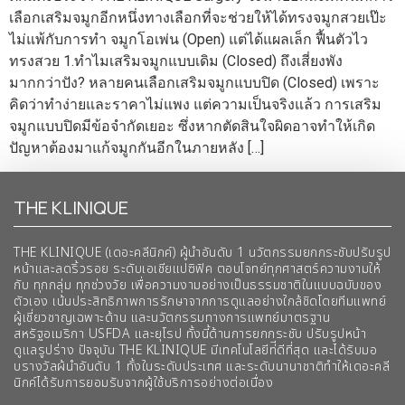
เลือกเสริมจมูกอีกหนึ่งทางเลือกที่จะช่วยให้ได้ทรงจมูกสวยเป๊ะ
ไม่แพ้กับการทำ จมูกโอเพ่น (Open) แต่ได้แผลเล็ก ฟื้นตัวไว
ทรงสวย 1.ทำไมเสริมจมูกแบบเดิม (Closed) ถึงเสี่ยงพัง
มากกว่าปัง? หลายคนเลือกเสริมจมูกแบบปิด (Closed) เพราะ
คิดว่าทำง่ายและราคาไม่แพง แต่ความเป็นจริงแล้ว การเสริม
จมูกแบบปิดมีข้อจำกัดเยอะ ซึ่งหากตัดสินใจผิดอาจทำให้เกิด
ปัญหาต้องมาแก้จมูกกันอีกในภายหลัง […]
THE KLINIQUE
THE KLINIQUE (เดอะคลีนิกค์) ผู้นำอันดับ 1 นวัตกรรมยกกระชับปรับรูป
หน้าและลดริ้วรอย ระดับเอเชียแปซิฟิค ตอบโจทย์ทุกศาสตร์ความงามให้
กับ ทุกกลุ่ม ทุกช่วงวัย เพื่อความงามอย่างเป็นธรรมชาติในแบบฉบับของ
ตัวเอง เน้นประสิทธิภาพการรักษาจากการดูแลอย่างใกล้ชิดโดยทีมแพทย์
ผู้เชี่ยวชาญเฉพาะด้าน และนวัตกรรมทางการแพทย์มาตรฐาน
สหรัฐอเมริกา USFDA และยุโรป ทั้งนี้ด้านการยกกระชับ ปรับรูปหน้า
ดูแลรูปร่าง ปัจจุบัน THE KLINIQUE มีเทคโนโลยีท่ีดีที่สุด และได้รับมอ
บรางวัลผ้นำอันดับ 1 ทั้งในระดับประเทศ และระดับนานาชาติทําให้เดอะคลี
นิกค์ได้รับการยอมรับจากผู้ใช้บริการอย่างต่อเนื่อง