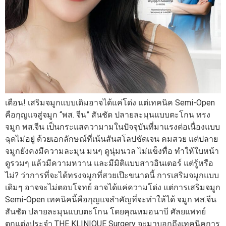
เตือน! เสริมจมูกแบบเดิมอาจได้แค่โด่ง แต่เทคนิค Semi-Open
คือกุญแจสู่จมูก “พส. จีน” สันชัด ปลายละมุนแบบตะโกน ทรง
จมูก พส.จีน เป็นกระแสความามในปัจจุบันที่มาแรงต่อเนื่องแบบ
ฉุดไม่อยู่ ด้วยเอกลักษณ์ที่เน้นสันสโลปชัดเจน คมสวย แต่ปลาย
จมูกยังคงมีความละมุน มนๆ ดูนุ่มนวล ไม่แข็งทื่อ ทำให้ใบหน้า
ดูรวมๆ แล้วมีความหวาน และมีมิติแบบสาวอินเตอร์ แต่รู้หรือ
ไม่? ว่าการที่จะได้ทรงจมูกที่สวยเป๊ะขนาดนี้ การเสริมจมูกแบบ
เดิมๆ อาจจะไม่ตอบโจทย์ อาจได้แค่ความโด่ง แต่การเสริมจมูก
Semi-Open เทคนิคนี้คือกุญแจสำคัญที่จะทำให้ได้ จมูก พส.จีน
สันชัด ปลายละมุนแบบตะโกน โดยคุณหมอนาบี ศัลยแพทย์
ตกแต่งประจำ THE KLINIQUE Surgery จะมาบอกถึงเทคนิคการ