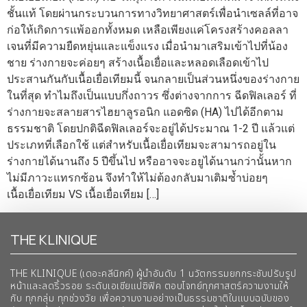
ชั้นแท้ โดยผ่านกระบวนการทางวิทยาศาสตร์เพื่อนำเซลล์ที่อาจ
ก่อให้เกิดการแพ้ออกทั้งหมด เหลือเพียงแค่โครงสร้างคอลลา
เจนที่มีความยืดหยุ่นและแข็งแรง เมื่อนำมาเสริมเข้าไปที่น้อง
ชาย ร่างกายจะค่อยๆ สร้างเนื้อเยื่อและหลอดเลือดเข้าไป
ประสานกันกับเนื้อเยื่อเทียมนี้ จนกลายเป็นส่วนหนึ่งของร่างกาย
ในที่สุด ทำไมถึงเป็นแบบกึ่งถาวร ซึ่งต่างจากการ ฉีดฟิลเลอร์ ที่
ร่างกายจะสลายสารไฮยาลูรอนิก แอดซิด (HA) ไปได้อีกตาม
ธรรมชาติ โดยปกติฉีดฟิลเลอร์จะอยู่ได้ประมาณ 1-2 ปี แล้วแต่
ประเภทที่เลือกใช้ แต่สำหรับเนื้อเยื่อเทียมจะสามารถอยู่ใน
ร่างกายได้นานถึง 5 ปีขึ้นไป หรืออาจจะอยูได้นานกว่านั้นหาก
ไม่มีภาวะแทรกซ้อน จึงทำให้ไม่ต้องกลับมาเติมซ้ำบ่อยๆ
เนื้อเยื่อเทียม VS เนื้อเยื่อเทียม […]
THE KLINIQUE
THE KLINIQUE (เดอะคลีนิกค์) ผู้นำอันดับ 1 นวัตกรรมยกกระชับปรับรูป
หน้าและลดริ้วรอย ระดับเอเชียแปซิฟิค ตอบโจทย์ทุกศาสตร์ความงามให้
กับ ทุกกลุ่ม ทุกช่วงวัย เพื่อความงามอย่างเป็นธรรมชาติในแบบฉบับของ