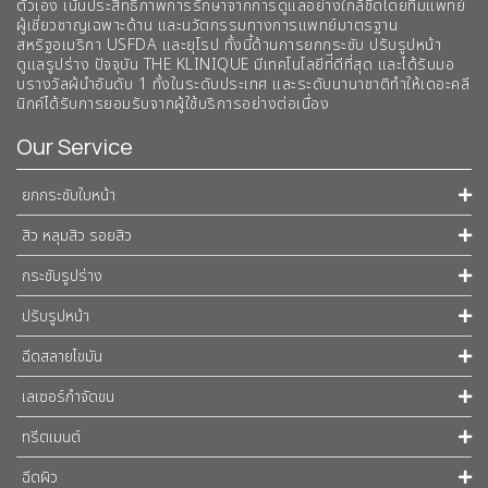
ตัวเอง เน้นประสิทธิภาพการรักษาจากการดูแลอย่างใกล้ชิดโดยทีมแพทย์
ผู้เชี่ยวชาญเฉพาะด้าน และนวัตกรรมทางการแพทย์มาตรฐาน
สหรัฐอเมริกา USFDA และยุโรป ทั้งนี้ด้านการยกกระชับ ปรับรูปหน้า
ดูแลรูปร่าง ปัจจุบัน THE KLINIQUE มีเทคโนโลยีท่ีดีที่สุด และได้รับมอ
บรางวัลผ้นำอันดับ 1 ทั้งในระดับประเทศ และระดับนานาชาติทําให้เดอะคลี
นิกค์ได้รับการยอมรับจากผู้ใช้บริการอย่างต่อเนื่อง
Our Service
ยกกระชับใบหน้า
สิว หลุมสิว รอยสิว
กระชับรูปร่าง
ปรับรูปหน้า
ฉีดสลายไขมัน
เลเซอร์กำจัดขน
ทรีตเมนต์
ฉีดผิว