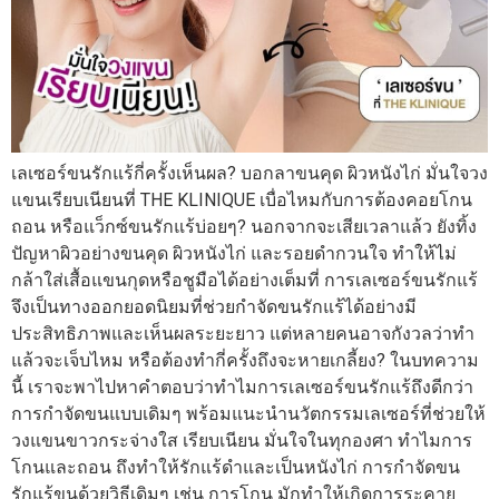
เลเซอร์ขนรักแร้กี่ครั้งเห็นผล? บอกลาขนคุด ผิวหนังไก่ มั่นใจวง
แขนเรียบเนียนที่ THE KLINIQUE เบื่อไหมกับการต้องคอยโกน
ถอน หรือแว็กซ์ขนรักแร้บ่อยๆ? นอกจากจะเสียเวลาแล้ว ยังทิ้ง
ปัญหาผิวอย่างขนคุด ผิวหนังไก่ และรอยดำกวนใจ ทำให้ไม่
กล้าใส่เสื้อแขนกุดหรือชูมือได้อย่างเต็มที่ การเลเซอร์ขนรักแร้
จึงเป็นทางออกยอดนิยมที่ช่วยกำจัดขนรักแร้ได้อย่างมี
ประสิทธิภาพและเห็นผลระยะยาว แต่หลายคนอาจกังวลว่าทำ
แล้วจะเจ็บไหม หรือต้องทำกี่ครั้งถึงจะหายเกลี้ยง? ในบทความ
นี้ เราจะพาไปหาคำตอบว่าทำไมการเลเซอร์ขนรักแร้ถึงดีกว่า
การกำจัดขนแบบเดิมๆ พร้อมแนะนำนวัตกรรมเลเซอร์ที่ช่วยให้
วงแขนขาวกระจ่างใส เรียบเนียน มั่นใจในทุกองศา ทำไมการ
โกนและถอน ถึงทำให้รักแร้ดำและเป็นหนังไก่ การกำจัดขน
รักแร้ขนด้วยวิธีเดิมๆ เช่น การโกน มักทำให้เกิดการระคาย