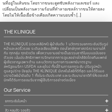
นที่อยู่ในเส้นขน โดยรากขนจะดูดซับพลังงานเลเซอร์ และ
เปลี่ยนเป็นพลังงานความร้อนที่ทำลายเซลล์รากขนให้ตายลง
โดยไม่ให้เนื้อเยื่อข้างเคียงเกิดความบอบช้ำ […]
THE KLINIQUE
THE KLINIQUE (เดอะคลีนิกค์) ผู้นำอันดับ 1 นวัตกรรมยกกระชับปรับรูป
หน้าและลดริ้วรอย ระดับเอเชียแปซิฟิค ตอบโจทย์ทุกศาสตร์ความงามให้
กับ ทุกกลุ่ม ทุกช่วงวัย เพื่อความงามอย่างเป็นธรรมชาติในแบบฉบับของ
ตัวเอง เน้นประสิทธิภาพการรักษาจากการดูแลอย่างใกล้ชิดโดยทีมแพทย์
ผู้เชี่ยวชาญเฉพาะด้าน และนวัตกรรมทางการแพทย์มาตรฐาน
สหรัฐอเมริกา USFDA และยุโรป ทั้งนี้ด้านการยกกระชับ ปรับรูปหน้า
ดูแลรูปร่าง ปัจจุบัน THE KLINIQUE มีเทคโนโลยีท่ีดีที่สุด และได้รับมอ
บรางวัลผ้นำอันดับ 1 ทั้งในระดับประเทศ และระดับนานาชาติทําให้เดอะคลี
นิกค์ได้รับการยอมรับจากผู้ใช้บริการอย่างต่อเนื่อง
Our Service
ยกกระชับใบหน้า
สิว หลุมสิว รอยสิว