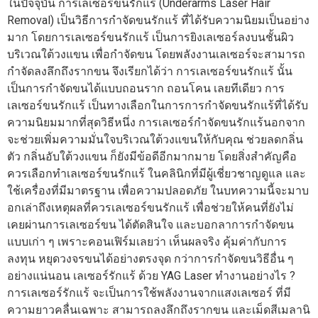
ในปัจจุบัน การเลเซอร์ขนรักแร้ (Underarms Laser Hair
Removal) เป็นวิธีการกำจัดขนรักแร้ ที่ได้รับความนิยมเป็นอย่าง
มาก โดยการเลเซอร์ขนรักแร้ เป็นการยิงเลเซอร์ลงบนชั้นผิว
บริเวณใต้วงแขน เพื่อกำจัดขน โดยพลังงานเลเซอร์จะสามารถ
กำจัดลงลึกถึงรากขน จึงเรียกได้ว่า การเลเซอร์ขนรักแร้ นั้น
เป็นการกำจัดขนได้แบบถอนราก ถอนโคน เลยทีเดียว การ
เลเซอร์ขนรักแร้ เป็นทางเลือกในการการกำจัดขนรักแร้ที่ได้รับ
ความนิยมมากที่สุดวิธีหนึ่ง การเลเซอร์กำจัดขนรักแร้นอกจาก
จะช่วยเพิ่มความมั่นใจบริเวณใต้วงแขนให้กับคุณ ช่วยลดกลิ่น
ตัว กลิ่นอับใต้วงแขน ก็ยังมีข้อดีอีกมากมาย โดยสิ่งสำคัญคือ
ควรเลือกทำเลเซอร์ขนรักแร้ ในคลินิกที่มีผู้เชี่ยวชาญดูแล และ
ใช้เครื่องที่มีมาตรฐาน เพื่อความปลอดภัย ในบทความนี้จะมาบ
อกเล่าถึงเหตุผลที่ควรเลเซอร์ขนรักแร้ เพื่อช่วยให้คนที่ยังไม่
เคยผ่านการเลเซอร์ขน ได้ตัดสินใจ และบอกลาการกำจัดขน
แบบเก่า ๆ เพราะคอนเฟิร์มเลยว่า เห็นผลจริง คุ้มค่ากับการ
ลงทุน หยุดวงจรขนได้อย่างตรงจุด กว่าการกำจัดขนวิธีอื่น ๆ
อย่างแน่นอน เลเซอร์รักแร้ ด้วย YAG Laser ทำงานอย่างไร ?
การเลเซอร์รักแร้ จะเป็นการใช้พลังงานจากแสงเลเซอร์ ที่มี
ความยาวคลื่นเฉพาะ สามารถลงลึกถึงรากขน และเม็ดสีเมลานิ