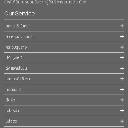
นิกค์ได้รับการยอมรับจากผู้ใช้บริการอย่างต่อเนื่อง
Our Service
ยกกระชับใบหน้า
สิว หลุมสิว รอยสิว
กระชับรูปร่าง
ปรับรูปหน้า
ฉีดสลายไขมัน
เลเซอร์กำจัดขน
ทรีตเมนต์
ฉีดผิว
เมโสหน้า
เมโสตัว