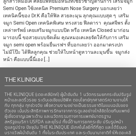
ลูกสาวหมอเค ศัลยแพทย์มือหนึ่งที่เชี่ยวชาญด้านการ เสริมจมูก
Semi Open ใช้เทคนิค Premium Nose Surgery บอกเลยว่า
เทคนิคนี้ของ Dr.K คือให้ฟิล สวยละมุน ลุกคุณแบบสุด ๆ เสริม
จมูก Semi Open เทคนิคพิเศษ ทรงสวย ฟีลดารา คุณศจีพร ตั้ง
เหล่าทรัพย์ เคยเสริมจมูกแบบปิด หรือ เทคนิค Closed มาก่อน
มารอบนี้ ขอสวยแบบจัดเต็ม คุณหมอเคเลยจัดให้กับการ เสริม
จมูก semi open พร้อมยื่นเรฟฯ ที่บอกเลยว่า ออกมาตรงปก
ไม่มีโป๊ะ ได้ฟีลลูกคุณ ช่วยให้ใบหน้าดูหวานละมุนขึ้น จมูกส่ง
หน้า คือแบบนี้นี่เอง […]
THE KLINIQUE
THE KLINIQUE (เดอะคลีนิกค์) ผู้นำอันดับ 1 นวัตกรรมยกกระชับปรับรูป
หน้าและลดริ้วรอย ระดับเอเชียแปซิฟิค ตอบโจทย์ทุกศาสตร์ความงามให้
กับ ทุกกลุ่ม ทุกช่วงวัย เพื่อความงามอย่างเป็นธรรมชาติในแบบฉบับของ
ตัวเอง เน้นประสิทธิภาพการรักษาจากการดูแลอย่างใกล้ชิดโดยทีมแพทย์
ผู้เชี่ยวชาญเฉพาะด้าน และนวัตกรรมทางการแพทย์มาตรฐาน
สหรัฐอเมริกา USFDA และยุโรป ทั้งนี้ด้านการยกกระชับ ปรับรูปหน้า
ดูแลรูปร่าง ปัจจุบัน THE KLINIQUE มีเทคโนโลยีท่ีดีที่สุด และได้รับมอ
บรางวัลผ้นำอันดับ 1 ทั้งในระดับประเทศ และระดับนานาชาติทําให้เดอะคลี