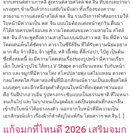
จากเทรนด์สาวเกาหลี สู่เทรนด์สวยสไตล์ พส.จีน ที่บอกเลยว่ามา
แรงสุดๆ ข้ามปีแล้วกระแสยังไม่มีแผ่ว ทั้งเรื่องของความ
สวยงาม การแต่งหน้าสไตล์ พส. จีน รวมถึงการทำศัลยกรรมให้
ใบหน้ามีความเป็น พส. จีน แบบไม่ต้องแต่งหน้าทุกวัน ตื่นมา
ก็ได้สวยครบพร้อมเลย ความโดดเด่นของความสวยใน สไตล์
พส. จีน ถ้าจะพูดถึงความสวยในแบบฉบับสาว พส. จีน ที่มีความ
โดดเด่นเห็นได้ชัดจาก ดาราในซีรีส์จีน ที่ได้รับความนิยมอย่าง
มาก คือ จ้าวลี่อิง, จ้าวลู่ซื่อ, หลิวอี้เฟย, ตี๋ลี่เร่อปา, ไป๋ลู่ เป็นต้น
ซึ่งทั้งหมดนี้ จะมีความโดดเด่นเรื่องของรูปหน้า มีความเรียว
เล็ก ใบหน้ารูปไข่ ได้ทรง V-Shape คางเรียวแหลม รับกับหน้า
ผาก และจมูกที่มีความโด่ง สโลปปลายพุ่ง แต่ไม่แหลม ดวงตา
กลมโตสดใส กับตาสองชั้นที่มีเอกลักษณ์ความเป็นเอเชียสไตล์
แบบสุดๆ และอีกหนึ่งจุดสำคัญบนใบหน้าที่สะดุดตาชวนมอง
คือ ริมฝีปากอวบอิ่ม รูปทรงกระชับแบบเป็นธรรมชาติ ที่ไม่หนา
จนเกินไป และไม่บางจนเป็นจุดด้อย แต่เป็นจุดเด่นที่กลมกลืน
เข้ากับใบหน้าได้อย่างลงตัว นอกจากใบหน้าที่มีความเป็น
เอกลักษณ์แล้ว เรื่องผิวก็สำคัญไม่แพ้กัน โดยสาวๆ พส.จีน […]
แก้จมูกที่ไหนดี 2026 เสริมจมูก