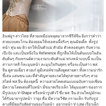
อินฟลูฯ สาวไทย ที่สวยเหมือนหลุดมาจากซีรีส์จีน ยิ่งกว่าคำว่า
สวยแบบตะโกน ต้องยอมให้เธอคนนี้จริงๆ คุณมิดเดิ้ล ทั้งรูป
หน้า หุ่น ผม ผิว ยกให้เป็นตัวแม่ ตัวมัม ตัวคลอดบุตร กับความ
เป๊ะปัง และเป็นหนึ่งใน Reference ที่ถูกยื่นให้เป็นต้นแบบในอัน
ดับต้นๆ กับเทรนด์ความงามระดับตัวแม่ ทรงหน้าแบบนี้ จะเป็น
สาวเกาหลี ก็ละมุนหน้า ละมุนใจกันสุดๆ หรือจะเป็นสาว พส.
จีน ดูสวยเฉี่ยว สวยเก๋ ดูมีเสน่ห์ชวนดึงดูดสายตา ทั้งความน่ารัก
ขี้เล่น แสนซน และที่สำคัญสวยสะกดได้ทุกสายตาจริงๆ สวย
สไตล์ พส.จีน ต้องลุคนี้ ความสวยโดดเด่นแบบฉบับสาวเอเชียน
มีความโดดเด่นที่ใบหน้า มีขนาดเรียวเล็ก ได้มุมองศา ของการ
มีรูปแบบ V-Shape หรือหน้ารูปตัววี ซึ่ง พส. จีน ส่วนใหญ่มักจะ
ได้รับฉายารูปหน้า ว่ายุ่ง คือ มีความวีชัด กรามเล็ก รับกับรูป
คางที่มีพอกับสัดส่วนของใบหน้า อยากหน้า V-Line เรียวเล็ก