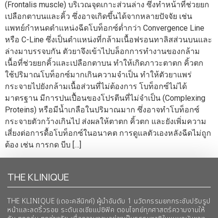
(Frontalis muscle) บริเวณจุดเกาะส่วนล่าง ซึ่งทำหน้าที่ช่วยยก
เปลือกตาบนและคิ้ว ซึ่งอาจเกิดขึ้นได้จากหลายปัจจัย เช่น
แพทย์กำหนดตำแหน่งฉีดโบท็อกซ์ต่ำกว่า Convergence Line
หรือ C-Line ซึ่งเป็นตำแหน่งที่กล้ามเนื้อฟรอนทาลิสส่วนบนและ
ล่างมาบรรจบกัน ตัวยาจึงเข้าไปบล็อกการทำงานของกล้าม
เนื้อที่ช่วยยกคิ้วและเปลือกตาบน ทำให้เกิดภาวะตาตก คิ้วตก
ใช้ปริมาณโบท็อกซ์มากเกินความจำเป็น ทำให้ตัวยาแพร่
กระจายไปยังกล้ามเนื้อส่วนที่ไม่ต้องการ โบท็อกซ์ไม่ได้
มาตรฐาน มีการปนเปื้อนของโปรตีนที่ไม่จำเป็น (Complexing
Proteins) หรือมีน้ำเกลือในปริมาณมาก ซึ่งอาจทำโบท็อกซ์
กระจายตัวกว้างเกินไป ส่งผลให้ตาตก คิ้วตก และยังเพิ่มความ
เสี่ยงต่อการดื้อโบท็อกซ์ในอนาคต การดูแลตัวเองหลังฉีดไม่ถูก
ต้อง เช่น การกด บีบ […]
THE KLINIQUE
THE KLINIQUE (เดอะคลีนิกค์) ผู้นำอันดับ 1 นวัตกรรมยกกระชับปรับรูป
หน้าและลดริ้วรอย ระดับเอเชียแปซิฟิค ตอบโจทย์ทุกศาสตร์ความงามให้