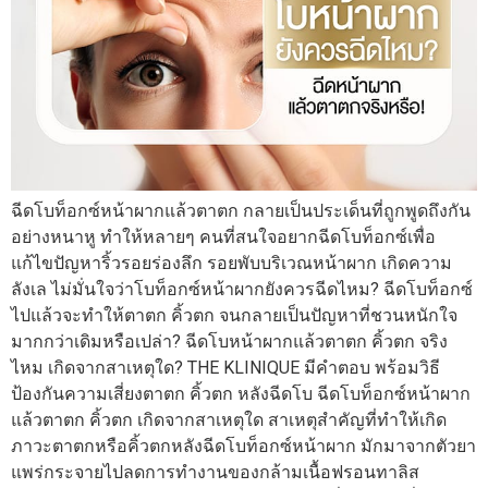
ฉีดโบท็อกซ์หน้าผากแล้วตาตก กลายเป็นประเด็นที่ถูกพูดถึงกัน
อย่างหนาหู ทำให้หลายๆ คนที่สนใจอยากฉีดโบท็อกซ์เพื่อ
แก้ไขปัญหาริ้วรอยร่องลึก รอยพับบริเวณหน้าผาก เกิดความ
ลังเล ไม่มั่นใจว่าโบท็อกซ์หน้าผากยังควรฉีดไหม? ฉีดโบท็อกซ์
ไปแล้วจะทำให้ตาตก คิ้วตก จนกลายเป็นปัญหาที่ชวนหนักใจ
มากกว่าเดิมหรือเปล่า? ฉีดโบหน้าผากแล้วตาตก คิ้วตก จริง
ไหม เกิดจากสาเหตุใด? THE KLINIQUE มีคำตอบ พร้อมวิธี
ป้องกันความเสี่ยงตาตก คิ้วตก หลังฉีดโบ ฉีดโบท็อกซ์หน้าผาก
แล้วตาตก คิ้วตก เกิดจากสาเหตุใด สาเหตุสำคัญที่ทำให้เกิด
ภาวะตาตกหรือคิ้วตกหลังฉีดโบท็อกซ์หน้าผาก มักมาจากตัวยา
แพร่กระจายไปลดการทำงานของกล้ามเนื้อฟรอนทาลิส