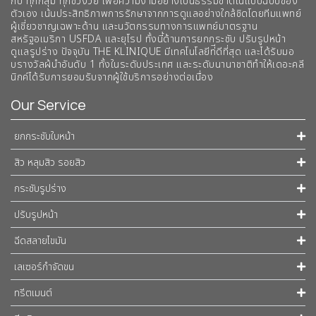
กับ ทุกกลุ่ม ทุกช่วงวัย เพื่อความงามอย่างเป็นธรรมชาติในแบบฉบับของ
ตัวเอง เน้นประสิทธิภาพการรักษาจากการดูแลอย่างใกล้ชิดโดยทีมแพทย์
ผู้เชี่ยวชาญเฉพาะด้าน และนวัตกรรมทางการแพทย์มาตรฐาน
สหรัฐอเมริกา USFDA และยุโรป ทั้งนี้ด้านการยกกระชับ ปรับรูปหน้า
ดูแลรูปร่าง ปัจจุบัน THE KLINIQUE มีเทคโนโลยีท่ีดีที่สุด และได้รับมอ
บรางวัลผ้นำอันดับ 1 ทั้งในระดับประเทศ และระดับนานาชาติทําให้เดอะคลี
นิกค์ได้รับการยอมรับจากผู้ใช้บริการอย่างต่อเนื่อง
Our Service
ยกกระชับใบหน้า
สิว หลุมสิว รอยสิว
กระชับรูปร่าง
ปรับรูปหน้า
ฉีดสลายไขมัน
เลเซอร์กำจัดขน
ทรีตเมนต์