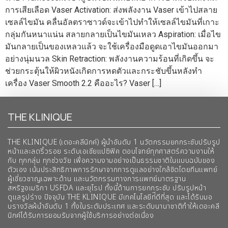
การเสียเลือด Vaser Activation: ส่งพลังงาน Vaser เข้าไปสลาย
เซลล์ไขมัน คลื่นอัลตราซาวด์จะเข้าไปทำให้เซลล์ไขมันที่เกาะ
กลุ่มกันหนาแน่น สลายกลายเป็นไขมันเหลว Aspiration: เมื่อไข
มันกลายเป็นของเหลวแล้ว จะใช้เครื่องมือดูดเอาไขมันออกมา
อย่างนุ่มนวล Skin Retraction: พลังงานความร้อนที่เกิดขึ้น จะ
ช่วยกระตุ้นให้ผิวหนังเกิดการหดตัวและกระชับขึ้นหลังทำ
เครื่อง Vaser Smooth 2.2 คืออะไร? Vaser […]
THE KLINIQUE
THE KLINIQUE (เดอะคลีนิกค์) ผู้นำอันดับ 1 นวัตกรรมยกกระชับปรับรูป
หน้าและลดริ้วรอย ระดับเอเชียแปซิฟิค ตอบโจทย์ทุกศาสตร์ความงามให้
กับ ทุกกลุ่ม ทุกช่วงวัย เพื่อความงามอย่างเป็นธรรมชาติในแบบฉบับของ
ตัวเอง เน้นประสิทธิภาพการรักษาจากการดูแลอย่างใกล้ชิดโดยทีมแพทย์
ผู้เชี่ยวชาญเฉพาะด้าน และนวัตกรรมทางการแพทย์มาตรฐาน
สหรัฐอเมริกา USFDA และยุโรป ทั้งนี้ด้านการยกกระชับ ปรับรูปหน้า
ดูแลรูปร่าง ปัจจุบัน THE KLINIQUE มีเทคโนโลยีท่ีดีที่สุด และได้รับมอ
บรางวัลผ้นำอันดับ 1 ทั้งในระดับประเทศ และระดับนานาชาติทําให้เดอะคลี
นิกค์ได้รับการยอมรับจากผู้ใช้บริการอย่างต่อเนื่อง