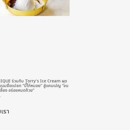
IQUE ร่วมกับ Torry’s Ice Cream ผุด
ขนมชื่อแปลก “บี๊โก่หมอย” สู่แคมเปญ “ขน
ี้ยง อร่อยหมดถ้วย”
»
มเรา