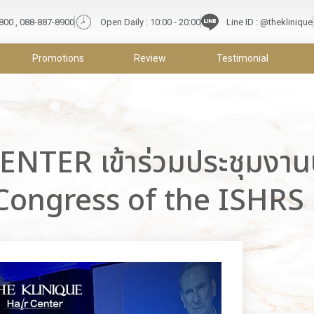
9800 , 088-887-8900
Open Daily : 10:00 - 20:00
Line ID : @theklinique
Promotions
Review
Testimonial
TER เข้าร่วมประชุมงาน
 Congress of the ISHR