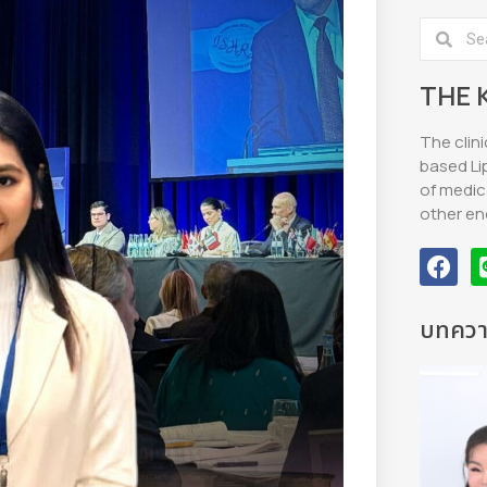
THE 
The clini
based Li
of medic
other en
บทความ