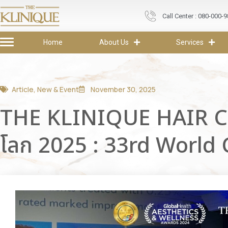
Call Center : 080-000-
Home
About Us
Services
Article
,
New & Event
November 30, 2025
THE KLINIQUE HAIR CEN
โลก 2025 : 33rd World