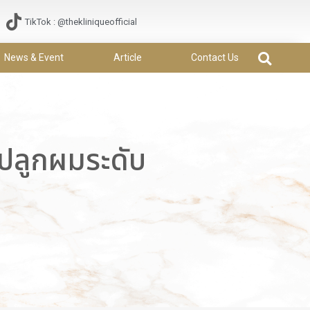
TikTok : @thekliniqueofficial
News & Event
Article
Contact Us
ปลูกผมระดับ
S