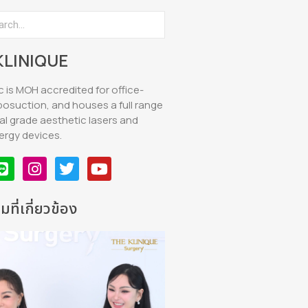
KLINIQUE
c is MOH accredited for office-
posuction, and houses a full range
al grade aesthetic lasers and
ergy devices.
ที่เกี่ยวข้อง