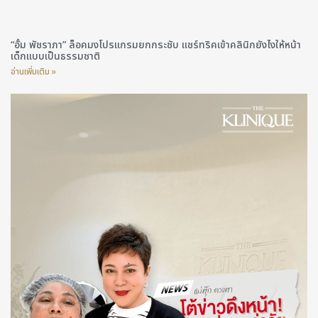
“อั้ม พัชราภา” ล็อคมงโปรแกรมยกกระชับ แชร์ทริคเข้าคลินิกยังไงให้หน้า
เด็กแบบเป็นธรรมชาติ
อ่านเพิ่มเติม »