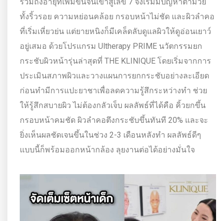
รวมถึงอายุที่เพิ่มขึ้นจนเข้าสู่เลข 7 จึงเริ่มมีปัญหาตามวัย
ทั้งริ้วรอย ความหย่อนคล้อย กรอบหน้าไม่ชัด และผิวลำคอ
ที่เริ่มเหี่ยวย่น แต่ยายหนิงก็มีเคล็ดลับดูแลผิวให้ดูอ่อนเยาว์
อยู่เสมอ ด้วยโปรแกรม Ultherapy PRIME นวัตกรรมยก
กระชับผิวหน้ารุ่นล่าสุดที่ THE KLINIQUE โดยเริ่มจากการ
ประเมินสภาพผิวและวางแผนการยกกระชับอย่างละเอียด
ก่อนทำมีการแปะยาชาเพื่อลดความรู้สึกระหว่างทำ ช่วย
ให้รู้สึกสบายผิว ไม่ต้องกลัวเจ็บ ผลลัพธ์ที่ได้คือ คิ้วยกขึ้น
กรอบหน้าคมชัด ผิวลำคอตึงกระชับขึ้นทันที 20% และจะ
ยิ่งเห็นผลชัดเจนขึ้นในช่วง 2-3 เดือนหลังทำ ผลลัพธ์ดีๆ
แบบนี้ก็พร้อมออกหน้ากล้อง ลุยงานต่อได้อย่างมั่นใจ