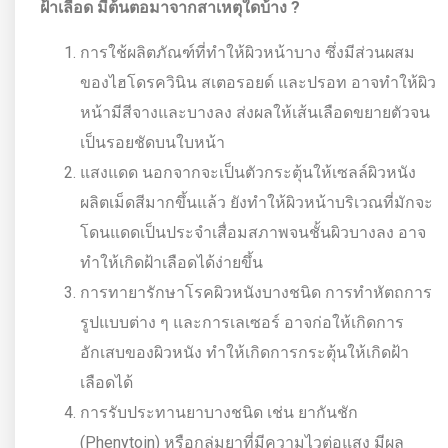
ฝ้าเลือด มีต้นตอมาจากสาเหตุใดบ้าง ?
การใช้ผลิตภัณฑ์ที่ทำให้ผิวหน้าบาง ซึ่งมีส่วนผสม
ของไฮโดรควินิน สเตอรอยด์ และปรอท อาจทำให้ผิว
หน้ามีสีจางและบางลง ส่งผลให้เส้นเลือดขยายตัวจน
เป็นรอยชัดบนใบหน้า
แสงแดด นอกจากจะเป็นตัวกระตุ้นให้เซลล์ผิวหนัง
ผลิตเม็ดสีมากขึ้นแล้ว ยังทำให้ผิวหน้าบริเวณที่มักจะ
โดนแดดเป็นประจำเสื่อมสภาพจนชั้นผิวบางลง อาจ
ทำให้เกิดฝ้าเลือดได้ง่ายขึ้น
การทายารักษาโรคผิวหนังบางชนิด การทำหัตถการ
รูปแบบต่าง ๆ และการเลเซอร์ อาจก่อให้เกิดการ
อักเสบของผิวหนัง ทำให้เกิดการกระตุ้นให้เกิดฝ้า
เลือดได้
การรับประทานยาบางชนิด เช่น ยากันชัก
(Phenytoin) หรือกลุ่มยาที่มีความไวต่อแสง มีผล