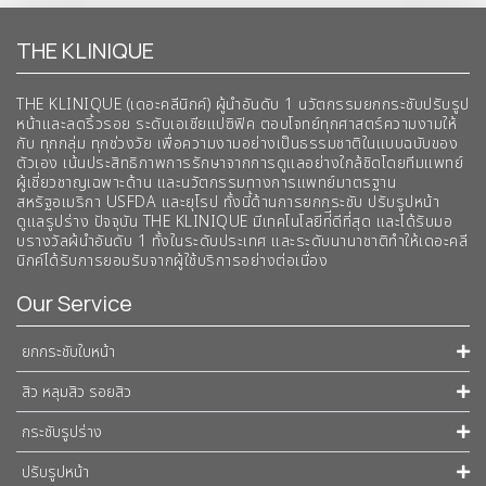
THE KLINIQUE
THE KLINIQUE (เดอะคลีนิกค์) ผู้นำอันดับ 1 นวัตกรรมยกกระชับปรับรูป
หน้าและลดริ้วรอย ระดับเอเชียแปซิฟิค ตอบโจทย์ทุกศาสตร์ความงามให้
กับ ทุกกลุ่ม ทุกช่วงวัย เพื่อความงามอย่างเป็นธรรมชาติในแบบฉบับของ
ตัวเอง เน้นประสิทธิภาพการรักษาจากการดูแลอย่างใกล้ชิดโดยทีมแพทย์
ผู้เชี่ยวชาญเฉพาะด้าน และนวัตกรรมทางการแพทย์มาตรฐาน
สหรัฐอเมริกา USFDA และยุโรป ทั้งนี้ด้านการยกกระชับ ปรับรูปหน้า
ดูแลรูปร่าง ปัจจุบัน THE KLINIQUE มีเทคโนโลยีท่ีดีที่สุด และได้รับมอ
บรางวัลผ้นำอันดับ 1 ทั้งในระดับประเทศ และระดับนานาชาติทําให้เดอะคลี
นิกค์ได้รับการยอมรับจากผู้ใช้บริการอย่างต่อเนื่อง
Our Service
ยกกระชับใบหน้า
สิว หลุมสิว รอยสิว
กระชับรูปร่าง
ปรับรูปหน้า