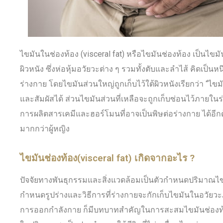
ไขมันในช่องท้อง (visceral fat) หรือไขมันช่องท้อง เป็นไขมั
ผิวหนัง ซึ่งห่อหุ้มอวัยวะต่าง ๆ รวมทั้งตับและลำไส้ คิดเป็น
ร่างกาย โดยไขมันส่วนใหญ่ถูกเก็บไว้ใต้ผิวหนังเรียกว่า “ไข
และสัมผัสได้ ส่วนไขมันส่วนที่เหลือจะถูกเก็บซ่อนไว้ภายในร่า
การผลิตสารเคมีและฮอร์โมนที่อาจเป็นพิษต่อร่างกาย ได้อีกด้
มากกว่าผู้หญิง
ไขมันช่องท้อง(visceral fat) เกิดจากอะไร ?
ปัจจัยทางพันธุกรรมและสิ่งแวดล้อมเป็นตัวกำหนดปริมาณไข
กำหนดรูปร่างและวิธีการที่ร่างกายจะกักเก็บไขมันในอวัยวะ
การออกกำลังกาย ก็มีบทบาทสำคัญในการสะสมไขมันช่องท้อ