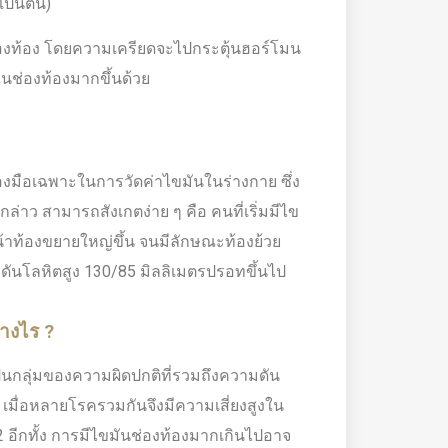
เป็นต้น)
นช่องท้อง โดยความเครียดจะไปกระตุ้นฮอร์โมน
นช่องท้องมากขึ้นด้วย
องมือเฉพาะในการวัดค่าไขมันในร่างกาย ซึ่ง
งกล่าว สามารถสังเกตง่าย ๆ คือ คนที่เริ่มมีไข
น้าท้องขยายใหญ่ขึ้น จนมีลักษณะท้องย้วย
ามดันโลหิตสูง 130/85 มิลลิเมตรปรอทขึ้นไป
่างไร ?
็นกลุ่มของความผิดปกติที่รวมถึงความดัน
 เมื่อหลายโรครวมกันจึงมีความเสี่ยงสูงใน
อีกทั้ง การมีไขมันช่องท้องมากเกินไปอาจ