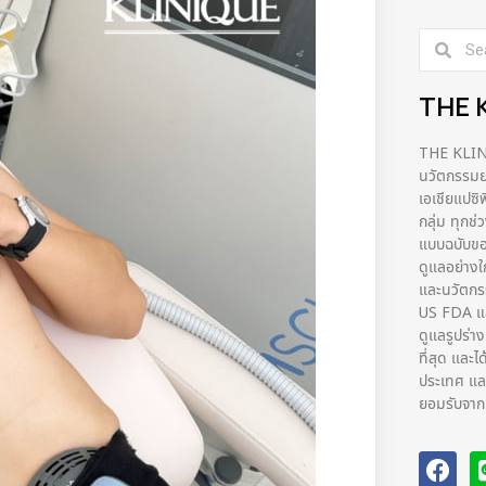
THE 
THE KLINIQ
นวัตกรรมยก
เอเชียแปซิ
กลุ่ม ทุกช
แบบฉบับขอ
ดูแลอย่างใ
และนวัตก
US FDA และ
ดูแลรูปร่า
ที่สุด และไ
ประเทศ และ
ยอมรับจากผ้