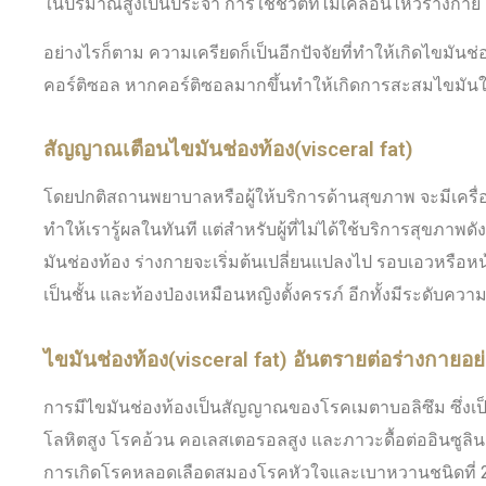
ในปริมาณสูงเป็นประจำ การใช้ชีวิตที่ไม่เคลื่อนไหวร่างกาย 
อย่างไรก็ตาม ความเครียดก็เป็นอีกปัจจัยที่ทำให้เกิดไขมั
คอร์ติซอล หากคอร์ติซอลมากขึ้นทำให้เกิดการสะสมไขมันใ
สัญญาณเตือนไขมันช่องท้อง(visceral fat)
โดยปกติสถานพยาบาลหรือผู้ให้บริการด้านสุขภาพ จะมีเครื่
ทำให้เรารู้ผลในทันที แต่สำหรับผู้ที่ไม่ได้ใช้บริการสุขภาพดั
มันช่องท้อง ร่างกายจะเริ่มต้นเปลี่ยนแปลงไป รอบเอวหรือห
เป็นชั้น และท้องป่องเหมือนหญิงตั้งครรภ์ อีกทั้งมีระดับคว
ไขมันช่องท้อง(visceral fat) อันตรายต่อร่างกายอย
การมีไขมันช่องท้องเป็นสัญญาณของโรคเมตาบอลิซึม ซึ่งเป
โลหิตสูง โรคอ้วน คอเลสเตอรอลสูง และภาวะดื้อต่ออินซูลิน
การเกิดโรคหลอดเลือดสมองโรคหัวใจและเบาหวานชนิดที่ 2 