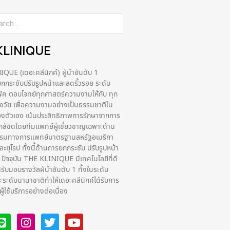
KLINIQUE
UE (เดอะคลีนิกค์) ผู้นำอันดับ 1
กระชับปรับรูปหน้าและลดริ้วรอย ระดับ
ฟิค ตอบโจทย์ทุกศาสตร์ความงามให้กับ ทุก
่วงวัย เพื่อความงามอย่างเป็นธรรมชาติใน
งตัวเอง เน้นประสิทธิภาพการรักษาจากการ
กล้ชิดโดยทีมแพทย์ผู้เชี่ยวชาญเฉพาะด้าน
รรมทางการแพทย์มาตรฐานสหรัฐอเมริกา
ยุโรป ทั้งนี้ด้านการยกกระชับ ปรับรูปหน้า
ง ปัจจุบัน THE KLINIQUE มีเทคโนโลยีที่ดี
ด้รับมอบรางวัลผ้นำอันดับ 1 ทั้งในระดับ
ระดับนานาชาติทําให้เดอะคลีนิกค์ได้รับการ
ูใช้บริการอย่างต่อเนื่อง