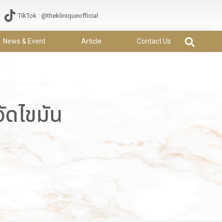
TikTok : @thekliniqueofficial
News & Event
Article
Contact Us
ัดไขมัน