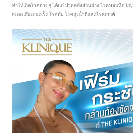
ทำให้เกิดโรคต่าง ๆ ได้แก่ ปวดหลังส่วนล่าง โรคหอบหืด ปัญ
สมองเสื่อม มะเร็ง โรคตับ โรคถุงน้ำดีและโรคเกาต์