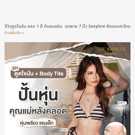
รีวิวดูดไขมัน ครบ 1 ปี กับหมอมิน เอวหาย 7 นิ้ว Sexyline ชัดแบบตะโกน
อ่านเพิ่มเติม »