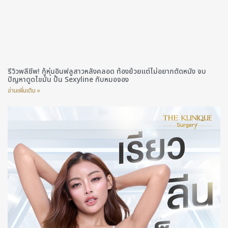
รีวิวพลีชีพ! กู้หุ่นอินฟลูสาวหลังคลอด ท้องย้วยแต่ไม่อยากตัดหนัง จบ
ปัญหาดูดไขมัน ปั้น Sexyline กับหมอจอง
อ่านเพิ่มเติม »