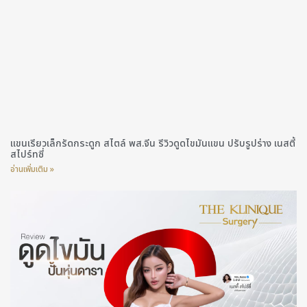
แขนเรียวเล็กรัดกระดูก สไตล์ พส.จีน รีวิวดูดไขมันแขน ปรับรูปร่าง เนสตี้
สไปร์ทซี่
อ่านเพิ่มเติม »