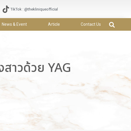
TikTok : @thekliniqueofficial
News & Event
Article
Contact Us
้องสาวด้วย YAG