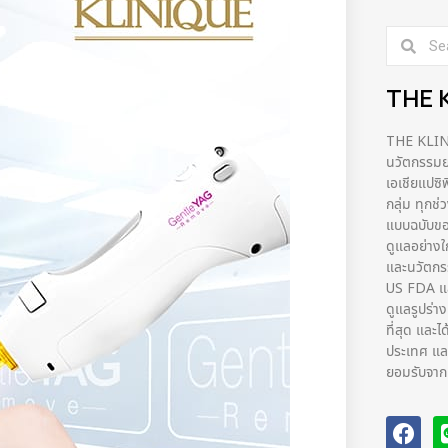
THE 
THE KLINIQ
นวัตกรรมยก
เอเชียแปซิ
กลุ่ม ทุกช
แบบฉบับขอ
ดูแลอย่างใ
และนวัตก
US FDA และ
ดูแลรูปร่า
ที่สุด และไ
ประเทศ และ
ยอมรับจากผ้