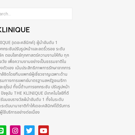
KLINIQUE
UE (เดอะคลีนิกค์) ผู้นำอันดับ 1
กระชับปรับรูปหน้าและลดริ้วรอย ระดับ
ฟิค ตอบโจทย์ทุกศาสตร์ความงามให้กับ ทุก
่วงวัย เพื่อความงามอย่างเป็นธรรมชาติใน
งตัวเอง เน้นประสิทธิภาพการรักษาจากการ
กล้ชิดโดยทีมแพทย์ผู้เชี่ยวชาญเฉพาะด้าน
รรมทางการแพทย์มาตรฐานสหรัฐอเมริกา
ยุโรป ทั้งนี้ด้านการยกกระชับ ปรับรูปหน้า
ง ปัจจุบัน THE KLINIQUE มีเทคโนโลยีที่ดี
ด้รับมอบรางวัลผ้นำอันดับ 1 ทั้งในระดับ
ระดับนานาชาติทําให้เดอะคลีนิกค์ได้รับการ
ูใช้บริการอย่างต่อเนื่อง