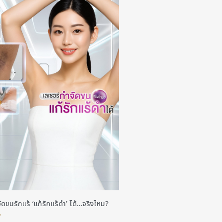
ัดขนรักแร้ ‘แก้รักแร้ดำ’ ได้…จริงไหม?
»