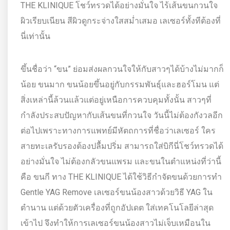
THE KLINIQUE โชว์ทรวดได้อย่างมั่นใจ ไร้เส้นขนกวนใจ
ผิวเรียบเนียน สีผิวดูกระจ่างใสสม่ำเสมอ เลเซอร์ทั้งทีต้องที่
นี่เท่านั้น
ขึ้นชื่อว่า “ขน” ย่อมส่งผลกวนใจให้กับสาวๆได้บ้างไม่มากก็
น้อย ขนมาก ขนน้อยขึ้นอยู่กับกรรมพันธุ์และฮอร์โมน แต่
สิ่งเหล่านี้ล้วนแล้วแต่อยู่เหนือการควบคุมทั้งนั้น สาวๆที่
กำลังประสบปัญหากับเส้นขนที่กวนใจ วันนี้ไม่ต้องกังวลอีก
ต่อไปเพราะทางการแพทย์มีหัตถการที่ชื่อว่าเลเซอร์ ใคร
สายทะเลรับรองต้องปลื้มปริ่ม สามารถใส่บิกีนี่โชว์ทรวดได้
อย่างมั่นใจ ไม่ต้องกลัวขนแพรม และขนในตำแหน่งที่ว่านี้
คือ ขนกี ทาง THE KLINIQUE ได้ใช้วิธีกำจัดขนด้วยการทำ
Gentle YAG Remove เลเซอร์ขนน้องสาวด้วยวิธี YAG ใน
ตำนาน แต่ด้วยตัวเครื่องที่ถูกอัปเดต ใส่เทคโนโลยีล่าสุด
เข้าไป จึงทำให้การเลเซอร์ขนน้องสาวไม่เจ็บเหมือนใน