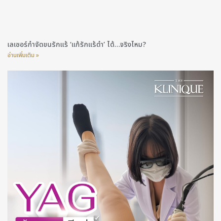
เลเซอร์กำจัดขนรักแร้ ‘แก้รักแร้ดำ’ ได้…จริงไหม?
อ่านเพิ่มเติม »