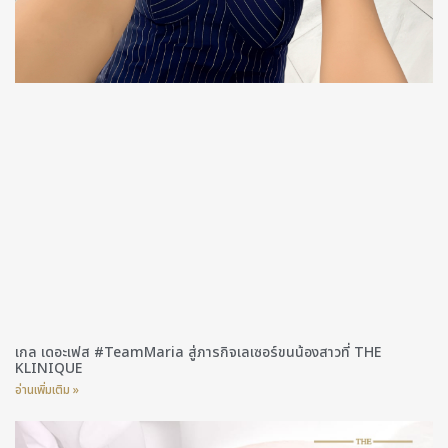
เกล เดอะเฟส #TeamMaria สู่ภารกิจเลเซอร์ขนน้องสาวที่ THE
KLINIQUE
อ่านเพิ่มเติม »