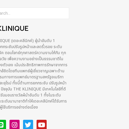
KLINIQUE
UE (เดอะคลีนิกค์) ผู้นำอันดับ 1
กระชับปรับรูปหน้าและลดริ้วรอย ระดับ
ฟิค ตอบโจทย์ทุกศาสตร์ความงามให้กับ ทุก
่วงวัย เพื่อความงามอย่างเป็นธรรมชาติใน
งตัวเอง เน้นประสิทธิภาพการรักษาจากการ
กล้ชิดโดยทีมแพทย์ผู้เชี่ยวชาญเฉพาะด้าน
รรมทางการแพทย์มาตรฐานสหรัฐอเมริกา
ยุโรป ทั้งนี้ด้านการยกกระชับ ปรับรูปหน้า
ง ปัจจุบัน THE KLINIQUE มีเทคโนโลยีที่ดี
ด้รับมอบรางวัลผ้นำอันดับ 1 ทั้งในระดับ
ระดับนานาชาติทําให้เดอะคลีนิกค์ได้รับการ
ูใช้บริการอย่างต่อเนื่อง