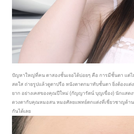
ปัญหาใหญ่ที่คน ตาสองชั้นเจอได้บ่อยๆ คือ การมีชั้นตา แต่ไม่
สดใส ถ่ายรูปแล้วดูตาปรือ หนังตาตกมาทับชั้นตา ยิ่งต้องแต
ยาก อย่างเคสของคุณปีใหม่ (กัญญารัตน์ บุญเขื่อง) นักแสดงห
ดวงตากับคุณหมอสน หมอศัลยแพทย์ตกแต่งที่เชี่ยวชาญด้านด
กันได้เลย