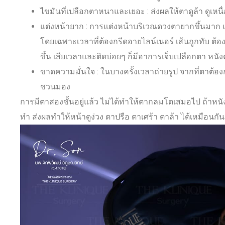
ไขมันที่เปลือกตาหนาและเยอะ : ส่งผลให้ตาดูล้า ดู
แต่งหน้ายาก : การแต่งหน้าบริเวณดวงตายากขึ้นมาก
โดยเฉพาะเวลาที่ต้องกรีดอายไลน์เนอร์ เส้นถูกทับ ต้องแก
ขึ้น เสียเวลาและติดบ่อยๆ ก็มีอาการเจ็บเปลือกตา หนั
ขาดความมั่นใจ : ในบางครั้งเวลาถ่ายรูป จากที่ตาต้
ชวนมอง
การมีตาสองชั้นอยู่แล้ว ไม่ได้ทำให้ตากลมโตเสมอไป ถ้าหนัง
ทำ ส่งผลทำให้หน้าดูง่วง ตาปรือ ตาเศร้า ตาล้า ได้เหมือนกัน