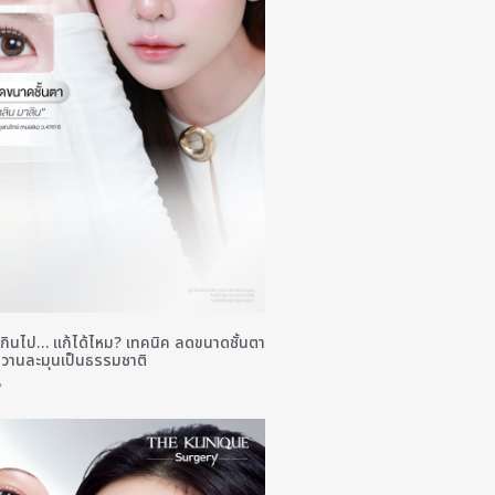
่เกินไป… แก้ได้ไหม? เทคนิค ลดขนาดชั้นตา
หวานละมุนเป็นธรรมชาติ
»