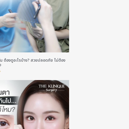
้น ต้องดูอะไรบ้าง? สวยปลอดภัย ไม่ต้อง
ง
»