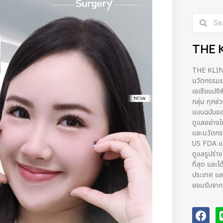
THE 
THE KLINIQ
นวัตกรรมยก
เอเชียแปซิ
กลุ่ม ทุกช
แบบฉบับขอ
ดูแลอย่างใ
และนวัตก
US FDA และ
ดูแลรูปร่า
ที่สุด และไ
ประเทศ และ
ยอมรับจากผ้