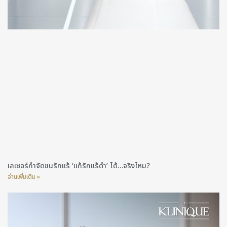
เลเซอร์กำจัดขนรักแร้ ‘แก้รักแร้ดำ’ ได้…จริงไหม?
อ่านเพิ่มเติม »