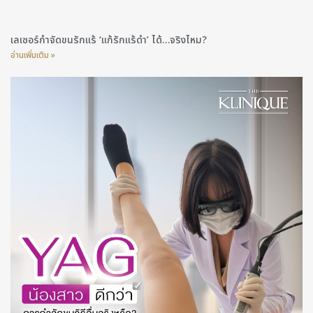
เลเซอร์กำจัดขนรักแร้ ‘แก้รักแร้ดำ’ ได้…จริงไหม?
อ่านเพิ่มเติม »