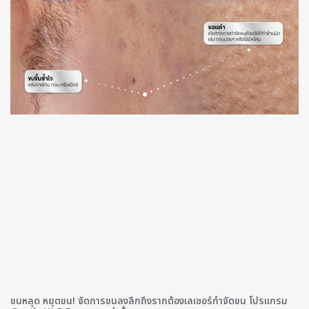
ขนหลุด หยุดขน! จัดการขนลงลึกถึงรากต้องเลเซอร์กำจัดขน โปรแกรม