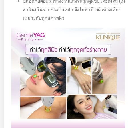
ปลอดภัยต่อผิว: พลังงานแสงจะถูกดูดซับโดยเม็ดสี (เม
ลานิน) ในรากขนเป็นหลัก จึงไม่ทำร้ายผิวข้างเคียง
เหมาะกับทุกสภาพผิว