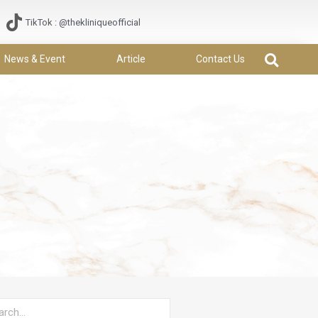
TikTok : @thekliniqueofficial
News & Event
Article
Contact Us