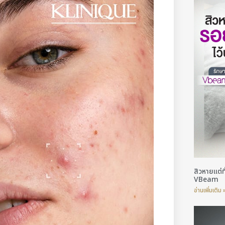
สิวหายแต่ท
VBeam
อ่านเพิ่มเติม 