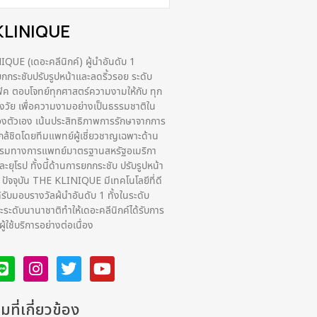
KLINIQUE
UE (เดอะคลีนิกค์) ผู้นำอันดับ 1
กระชับปรับรูปหน้าและลดริ้วรอย ระดับ
ฟิค ตอบโจทย์ทุกศาสตร์ความงามให้กับ ทุก
่วงวัย เพื่อความงามอย่างเป็นธรรมชาติใน
งตัวเอง เน้นประสิทธิภาพการรักษาจากการ
กล้ชิดโดยทีมแพทย์ผู้เชี่ยวชาญเฉพาะด้าน
รรมทางการแพทย์มาตรฐานสหรัฐอเมริกา
ยุโรป ทั้งนี้ด้านการยกกระชับ ปรับรูปหน้า
ง ปัจจุบัน THE KLINIQUE มีเทคโนโลยีที่ดี
ด้รับมอบรางวัลผ้นำอันดับ 1 ทั้งในระดับ
ระดับนานาชาติทําให้เดอะคลีนิกค์ได้รับการ
ูใช้บริการอย่างต่อเนื่อง
ที่เกี่ยวข้อง