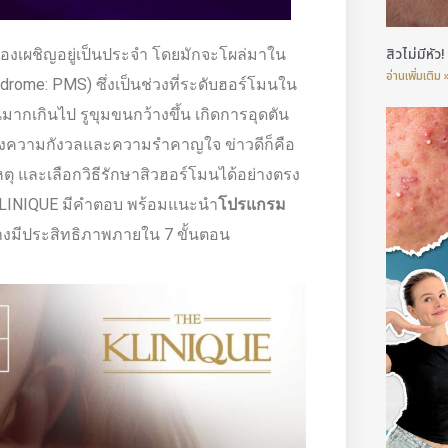
สิวไม่มีหั
องเผชิญอยู่เป็นประจำ โดยมักจะโผล่มาใน
อ่านเพิ่มเติม 
drome: PMS) ซึ่งเป็นช่วงที่ระดับฮอร์โมนใน
มากเกินไป รูขุมขนกว้างขึ้น เกิดการอุดตัน
งทั้งความกังวลและความรำคาญใจ ข่าวดีก็คือ
หตุ และเลือกวิธีรักษาสิวฮอร์โมนได้อย่างตรง
KLINIQUE มีคำตอบ พร้อมแนะนำ
โปรแกรม
งมีประสิทธิภาพภายใน 7 ขั้นตอน