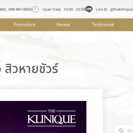
9800 , 088-887-8900
Open Daily : 10:00 - 20:00
Line ID : @theklinique
Promotions
Review
Testimonial
 สิวหายชัวร์