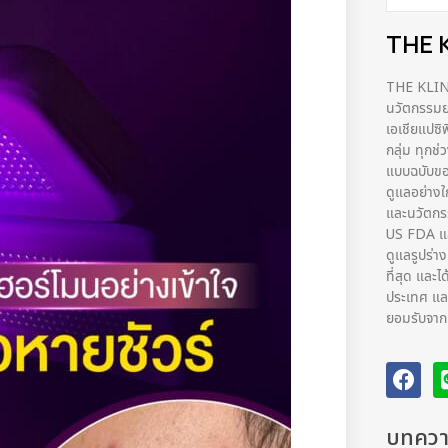
THE 
THE KLINIQ
นวัตกรรมยก
เอเชียแปซิ
กลุ่ม ทุกช
แบบฉบับขอ
ดูแลอย่างใ
และนวัตก
US FDA และ
ดูแลรูปร่า
ที่สุด และไ
ประเทศ และ
ยอมรับจากผ้
บทความ