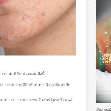
าย มักมีลักษณะเด่น ดังนี้
ผัส บางรายอาจมีสิวหัวหนอง สิวอุดตันหัวปิด
ละรอบปาก บางรายอาจพบสิวฮอร์โมนบริเวณลำ
เปิดสาเหตุส