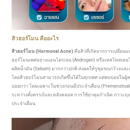
สิวฮอร์โมน คืออะไร
สิวฮอร์โมน (Hormonal Acne)
คือสิวที่เกิดจากการเปลี่
ฮอร์โมนเพศอย่างแอนโดรเจน (Androgen) หรือเทสโทสเทอโรน
ผลิตน้ำมัน (Sebum) มากกว่าปกติ ส่งผลให้รูขุมขนกว้างและเ
โดยสิวฮอร์โมนสามารถเกิดขึ้นได้ในทุกเพศ แต่พบบ่อยในผู
บ่อยกว่า โดยเฉพาะในช่วงก่อนมีประจำเดือน (Premenstrua
ระหว่างตั้งครรภ์และหลังคลอด การใช้ยาคุมกำเนิด ภาวะถุง
ประจำเดือน