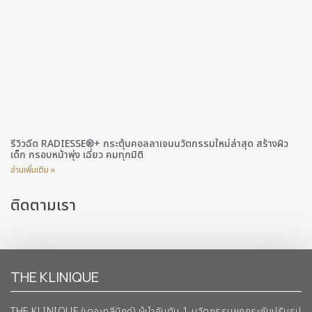
รีวิวฉีด RADIESSE®+ กระตุ้นคอลลาเจนนวัตกรรมใหม่ล่าสุด สร้างผิว
เด็ก กรอบหน้าพุ่ง เฉี่ยว คมทุกมิติ
อ่านเพิ่มเติม »
ติดตามเรา
THE KLINIQUE
THE KLINIQUE (เดอะคลีนิกค์) ผู้นำอันดับ 1 นวัตกรรมยกกระชับปรับรูป