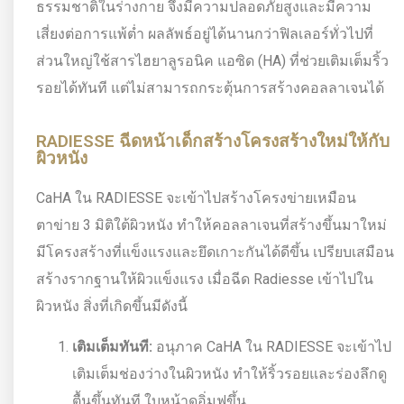
ธรรมชาติในร่างกาย จึงมีความปลอดภัยสูงและมีความ
เสี่ยงต่อการแพ้ต่ำ ผลลัพธ์อยู่ได้นานกว่าฟิลเลอร์ทั่วไปที่
ส่วนใหญ่ใช้สารไฮยาลูรอนิค แอซิด (HA) ที่ช่วยเติมเต็มริ้ว
รอยได้ทันที แต่ไม่สามารถกระตุ้นการสร้างคอลลาเจนได้
RADIESSE ฉีดหน้าเด็กสร้างโครงสร้างใหม่ให้กับ
ผิวหนัง
CaHA ใน RADIESSE จะเข้าไปสร้างโครงข่ายเหมือน
ตาข่าย 3 มิติใต้ผิวหนัง ทำให้คอลลาเจนที่สร้างขึ้นมาใหม่
มีโครงสร้างที่แข็งแรงและยึดเกาะกันได้ดีขึ้น เปรียบเสมือน
สร้างรากฐานให้ผิวแข็งแรง เมื่อฉีด Radiesse เข้าไปใน
ผิวหนัง สิ่งที่เกิดขึ้นมีดังนี้
เติมเต็มทันที:
อนุภาค CaHA ใน RADIESSE จะเข้าไป
เติมเต็มช่องว่างในผิวหนัง ทำให้ริ้วรอยและร่องลึกดู
ตื้นขึ้นทันที ใบหน้าดูอิ่มฟูขึ้น