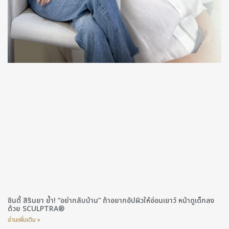
ซินดี้ สิรินยา ย้ำ! “อย่ากลับบ้าน” ถ้าอยากอัปผิวให้อ่อนเยาว์ หน้าดูเด็กลง
ด้วย SCULPTRA®
อ่านเพิ่มเติม »