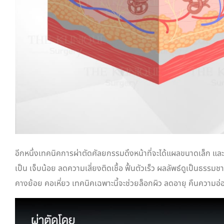
อีกหนึ่งเทคนิคการผ่าตัดศัลยกรรมดึงหน้าที่จะได้แผลขนาดเล็ก แล
เป็น เจ็บน้อย ลดความเสี่ยงติดเชื้อ ฟื้นตัวเร็ว ผลลัพธ์ดูเป็นธรรมช
คางย้อย คอเหี่ยว เทคนิคเฉพาะนี้จะช่วยล็อกผิว ลดอายุ คืนความอ่อ