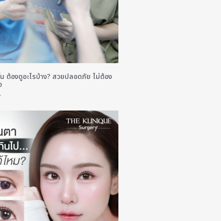
้น ต้องดูอะไรบ้าง? สวยปลอดภัย ไม่ต้อง
ง
»