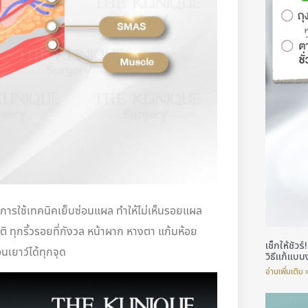
ะการใช้เทคนิคเย็บซ่อนแผล ทำให้ไม่เห็นรอยแผล
าติ ทุกริ้วรอยที่กังวล หน้าผาก หางตา แก้มห้อย
เช็กให้ชัว
นเยาว์ได้ทุกจุด
วิธีแก้แบบ
อ่านเพิ่มเติม 