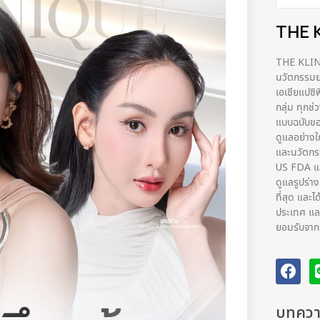
THE 
THE KLINIQ
นวัตกรรมยก
เอเชียแปซิ
กลุ่ม ทุกช
แบบฉบับขอ
ดูแลอย่างใ
และนวัตก
US FDA และ
ดูแลรูปร่า
ที่สุด และไ
ประเทศ และ
ยอมรับจากผ้
บทความ