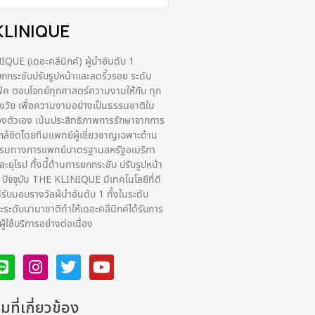
KLINIQUE
UE (เดอะคลีนิกค์) ผู้นำอันดับ 1
กระชับปรับรูปหน้าและลดริ้วรอย ระดับ
ฟิค ตอบโจทย์ทุกศาสตร์ความงามให้กับ ทุก
่วงวัย เพื่อความงามอย่างเป็นธรรมชาติใน
งตัวเอง เน้นประสิทธิภาพการรักษาจากการ
กล้ชิดโดยทีมแพทย์ผู้เชี่ยวชาญเฉพาะด้าน
รรมทางการแพทย์มาตรฐานสหรัฐอเมริกา
ยุโรป ทั้งนี้ด้านการยกกระชับ ปรับรูปหน้า
ง ปัจจุบัน THE KLINIQUE มีเทคโนโลยีที่ดี
ด้รับมอบรางวัลผ้นำอันดับ 1 ทั้งในระดับ
ระดับนานาชาติทําให้เดอะคลีนิกค์ได้รับการ
ูใช้บริการอย่างต่อเนื่อง
ที่เกี่ยวข้อง