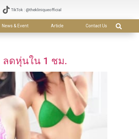
TikTok : @thekliniqueofficial
News & Event
Article
Contact Us
 ลดหุ่นใน 1 ชม.