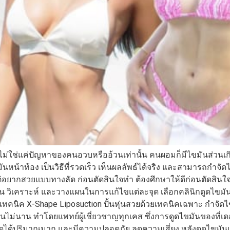
มันไม่ใช่แค่ปัญหาของคนอวบหรืออ้วนเท่านั้น คนผอมก็มีไขมันส่วน
ูดไขมันหน้าท้อง เป็นวิธีที่รวดเร็ว เห็นผลลัพธ์ได้จริง และสามารถ
ยากสวยแบบทางลัด ก่อนตัดสินใจทำ ต้องศึกษาให้ดีก่อนตัดสินใจ 
วิเคราะห์ และวางแผนในการแก้ไขแต่ละจุด เลือกคลินิกดูดไขมันที
เทคนิค X-Shape Liposuction ปั้นหุ่นสวยด้วยเทคนิคเฉพาะ กำจัดไขม
กฟื้นไม่นาน ทำโดยแพทย์ผู้เชี่ยวชาญทุกเคส ซึ่งการดูดไขมันของที่เ
ดูดได้ปริมาณมาก และมีความปลอดภัย ลดความเสี่ยง หลังดูดไขมันแล