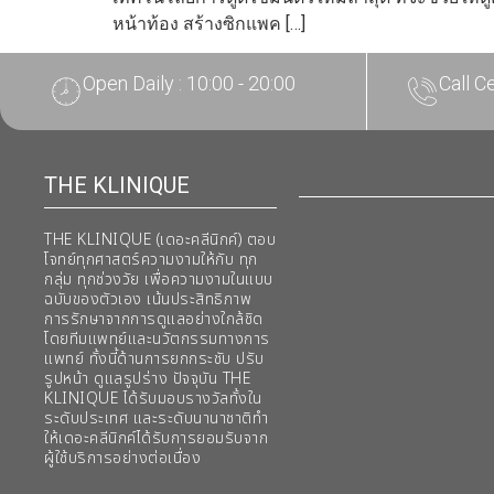
หน้าท้อง สร้างซิกแพค […]
Open Daily : 10:00 - 20:00
Call C
THE KLINIQUE
THE KLINIQUE (เดอะคลีนิกค์) ตอบ
โจทย์ทุกศาสตร์ความงามให้กับ ทุก
กลุ่ม ทุกช่วงวัย เพื่อความงามในแบบ
ฉบับของตัวเอง เน้นประสิทธิภาพ
การรักษาจากการดูแลอย่างใกล้ชิด
โดยทีมแพทย์และนวัตกรรมทางการ
แพทย์ ทั้งนี้ด้านการยกกระชับ ปรับ
รูปหน้า ดูแลรูปร่าง ปัจจุบัน THE
KLINIQUE ได้รับมอบรางวัลทั้งใน
ระดับประเทศ และระดับนานาชาติทํา
ให้เดอะคลีนิกค์ได้รับการยอมรับจาก
ผู้ใช้บริการอย่างต่อเนื่อง