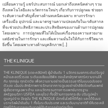
เปลี่ยนความรู้ แชร์ประสบการณ์ บอกเล่าถึงเทคนิคต่างๆ รวม
ถึงเทคโนโลยีและนวัตกรรมใหม่ๆ เกี่ยวกับการปลูกผม ช่วยยก
ระดับความสำคัญทั้งทางด้านทเคนิคเฉพาะ ทางกรรักษา
เครื่องมือ อุปกรณ์ และมาตรฐานความปลอดภัยในะรดับสากล
ที่จะช่วยประสิทธิภาพและประสิทธิผลของงานด้านการปลูกผม
โดยเฉพาะ การปลูกผมที่ไม่ได้เป็นแค่เรื่องของความสวยงาม
แต่ยังช่วยในการรักษา และเพิ่มความมั่นใจให้กับการชีวิตมาก
ยิ่งขึ้น โดยเฉพาะทางด้านบุคลิกภาพ […]
THE KLINIQUE
THE KLINIQUE (เดอะคลีนิกค์) ผู้นำอันดับ 1 นวัตกรรมยกกระชับปรับรูป
หน้าและลดริ้วรอย ระดับเอเชียแปซิฟิค ตอบโจทย์ทุกศาสตร์ความงามให้
กับ ทุกกลุ่ม ทุกช่วงวัย เพื่อความงามอย่างเป็นธรรมชาติในแบบฉบับของ
ตัวเอง เน้นประสิทธิภาพการรักษาจากการดูแลอย่างใกล้ชิดโดยทีมแพทย์
ผู้เชี่ยวชาญเฉพาะด้าน และนวัตกรรมทางการแพทย์มาตรฐาน
สหรัฐอเมริกา USFDA และยุโรป ทั้งนี้ด้านการยกกระชับ ปรับรูปหน้า
ดูแลรูปร่าง ปัจจุบัน THE KLINIQUE มีเทคโนโลยีท่ีดีที่สุด และได้รับมอ
บรางวัลผ้นำอันดับ 1 ทั้งในระดับประเทศ และระดับนานาชาติทําให้เดอะคลี
นิกค์ได้รับการยอมรับจากผู้ใช้บริการอย่างต่อเนื่อง