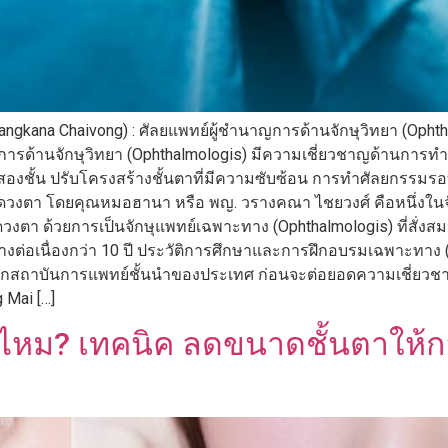
angkana Chaivong) : ศัลยแพทย์ผู้ชำนาญการด้านจักษุวิทยา (Op
ารด้านจักษุวิทยา (Ophthalmologis) มีความเชี่ยวชาญด้านการทำศ
ตาสองชั้น ปรับโครงสร้างชั้นตาที่มีความซับซ้อน การทำศัลยกร
า โดยคุณหมอฮานา หรือ พญ. วรางคณา ไชยวงศ์ คือหนึ่งในจักษุแ
งตา ด้วยการเป็นจักษุแพทย์เฉพาะทาง (Ophthalmologis) ที่สั่
่อเนื่องกว่า 10 ปี ประวัติการศึกษาและการฝึกอบรมเฉพาะทาง (Ed
 จากสถาบันการแพทย์ชั้นนำของประเทศ ก่อนจะต่อยอดความเชี่ยว
 Mai […]
ด้ไหม? เทคนิค ลดขนาดชั้นตาให้