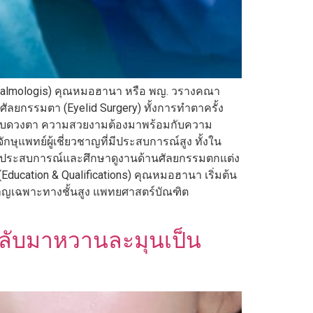
hthalmologis) คุณหมอฮานา หรือ พญ. วรางคณา
ัลยกรรมตา (Eyelid Surgery) ทั้งการทำตาครั้ง
รมรอบดวงตา ความสวยงามต้องมาพร้อมกับความ
พทย์ผู้เชี่ยวชาญที่มีประสบการณ์สูง ทั้งใน
งสมประสบการณ์และศึกษาดูงานด้านศัลยกรรมตกแต่ง
ucation & Qualifications) คุณหมอฮานา เริ่มต้น
ชาญเฉพาะทางชั้นสูง แพทยศาสตร์บัณฑิต
กลับมาหวานละมุนเป็น