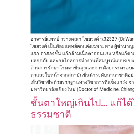
อาจารย์แพทย์ วรางคณา ไชยวงศ์ ว.32327 (Dr.War
ไชยวงศ์ เป็นศัลยแพทย์ตกแต่งเฉพาะทาง ผู้ชำนาญก
แรก ตาสองชั้น แก้กล้ามเนื้อตาอ่อนแรง หรือแก้
ปลอดภัย และกลไกลการทำงานที่สมบูรณ์แบบของดวงต
ด้านการรักษาโรคตาขั้นสูงและการศัลยกรรมรอบดว
ตาและใบหน้าจากสถาบันชั้นนำระดับนานาชาติอย่างต
เส้นวิชาชีพด้วยรากฐานทางวิชาการที่แข็งแกร่ง
มหาวิทยาลัยเชียงใหม่ (Doctor of Medicine, Chiang
ชั้นตาใหญ่เกินไป… แก้ไ
ธรรมชาติ