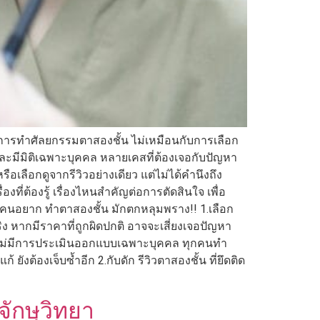
าะการทำศัลยกรรมตาสองชั้น ไม่เหมือนกับการเลือก
ะมีมิติเฉพาะบุคคล หลายเคสที่ต้องเจอกับปัญหา
อเลือกดูจากรีวิวอย่างเดียว แต่ไม่ได้คำนึงถึง
ที่ต้องรู้ เรื่องไหนสำคัญต่อการตัดสินใจ เพื่อ
ที่คนอยาก ทำตาสองชั้น มักตกหลุมพราง!! 1.เลือก
ิง หากมีราคาที่ถูกผิดปกติ อาจจะเสี่ยงเจอปัญหา
้ ไม่มีการประเมินออกแบบเฉพาะบุคคล ทุกคนทำ
งต้องเจ็บซ้ำอีก 2.กับดัก รีวิวตาสองชั้น ที่ยึดติด
ักษุวิทยา