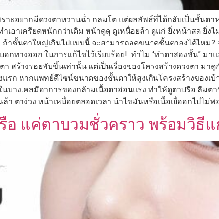
 เพราะอยากมีดวงตาหวานฉ่ำ กลมโต แต่ผลลัพธ์ที่ได้กลับเป็นชั้น
ำเอาเครียดหนักกว่าเดิม หน้าดูดุ ดูเหนื่อยล้า ดูแก่ ยิ่งหน้าสด ยิ
 ถ้าชั้นตาใหญ่เกินไปแบบนี้ จะสามารถลดขนาดชั้นตาลงได้ไหม? จ
อกทางออก ในการแก้ไขไว้เรียบร้อย! ทำไม “ทำตาสองชั้น” มาแล้ว
้นตา สร้างรอยพับขึ้นเท่านั้น แต่เป็นเรื่องของโครงสร้างดวงตา มา
รั้งแรก หากแพทย์ดีไซน์ขนาดของชั้นตาให้สูงเกินโครงสร้างของเบ
งในบางเคสมีอาการของกล้ามเนื้อตาอ่อนแรง ทำให้ดูตาปรือ ลืมตาขึ้
่อนล้า ตาง่วง หน้าเหนื่อยตลอดเวลา นำไขมันหรือเนื้อเยื่ออกไปไม่พ
 หรือ แค่ตาบวมชั่วคราว พร้อมวิธี