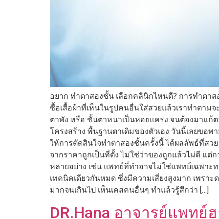
อยาก ทำตาสองชั้น เลือกคลินิกไหนดี? การทำตาสองช
ซื้อเสื้อผ้าที่เห็นในรูปคนอื่นใส่สวยแล้วเราท
ตาพัง หรือ ชั้นตาหนาเป็นหอยแครง จนต้องมาแก้ตากั
โครงสร้าง พื้นฐานตาเดิมของตัวเอง วันนี้เลยขอพามา
ให้การตัดสินใจทำตาสองชั้นครั้งนี้ ได้ผลลัพธ์ที่
จากราคาถูกเป็นที่ตั้ง ไม่ใช่ว่าของถูกแล้วไม่ดี 
หลายอย่าง เช่น แพทย์ที่ทำอาจไม่ใช่แพทย์เฉพาะ
เทคนิคเดียวกันหมด ซึ่งมีความเสี่ยงสูงมาก เพราะดว
มากจนเกินไป เห็นเคสคนอื่นๆ ทำแล้วรู้สึกว่า […]
DR.Hana อาจารย์แพทย์ฮา