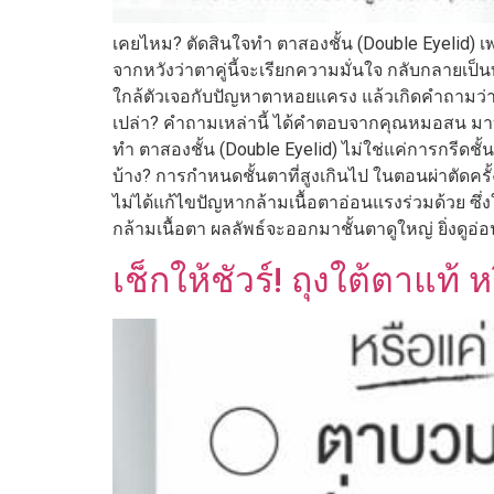
เคยไหม? ตัดสินใจทำ ตาสองชั้น (Double Eyelid)
จากหวังว่าตาคู่นี้จะเรียกความมั่นใจ กลับกลายเป็นท
ใกล้ตัวเจอกับปัญหาตาหอยแครง แล้วเกิดคำถามว่า
เปล่า? คำถามเหล่านี้ ได้คำตอบจากคุณหมอสน มาบ
ทำ ตาสองชั้น (Double Eyelid) ไม่ใช่แค่การกรีดชั
บ้าง? การกำหนดชั้นตาที่สูงเกินไป ในตอนผ่าตัดค
ไม่ได้แก้ไขปัญหากล้ามเนื้อตาอ่อนแรงร่วมด้วย ซึ่
กล้ามเนื้อตา ผลลัพธ์จะออกมาชั้นตาดูใหญ่ ยิ่งดูอ
เช็กให้ชัวร์! ถุงใต้ตาแท้