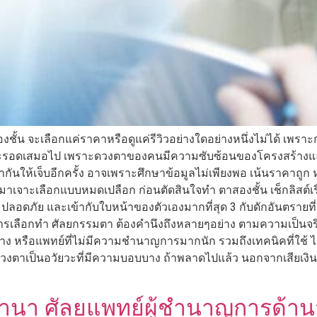
ั้น จะเลือกแค่ราคาหรือดูแค่รีวิวอย่างใดอย่างหนึ่งไม่ได้ เพร
ำตามจะรอดเสมอไป เพราะดวงตาของคนมีความซับซ้อนของโครงสร้างแล
นให้เจ็บอีกครั้ง อาจเพราะศึกษาข้อมูลไม่เพียงพอ เน้นราคาถูก หรื
เจาะเลือกแบบหมดเปลือก ก่อนตัดสินใจทำ ตาสองชั้น เช็กลิสต์เรื่อง
สวย ปลอดภัย และเข้ากับใบหน้าของตัวเองมากที่สุด 3 กับดักอันตราย
แต่การเลือกทำ ศัลยกรรมตา ต้องคำนึงถึงหลายๆอย่าง ตามความเป็นจร
ทาง หรือแพทย์ที่ไม่มีความชำนาญการมากนัก รวมถึงเทคนิคที่ใช
งตาเป็นอวัยวะที่มีความบอบบาง ถ้าพลาดไปแล้ว นอกจากเสียเงินแก้ ยั
นา ศัลยแพทย์ผู้ชำนาญการด้านจ