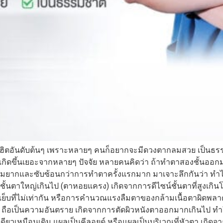
ฮิตอันดับต้นๆ เพราะหลายๆ คนก็อยากจะมีดวงตากลมสวย เป็นธรรม
 เกิดขึ้นเยอะจากหลายๆ ปัจจัย หลายคนคิดว่า ถ้าทำตาสองชั้นออกมาแ
ามยากและซับซ้อนกว่าการทำตาครั้งแรกมาก มาเจาะลึกกันว่า ทำไ
ชั้นตาใหญ่เกินไป (ตาหอยแครง) เกิดจากการดีไซน์ชั้นตาที่สูงเกินโ
เย็บที่ไม่เท่ากัน หรือการคำนวณแรงลืมตาของกล้ามเนื้อตาผิดพล
ี้ ถือเป็นความอันตราย เกิดจากการตัดผิวหนังตาออกมากเกินไป ท
ดียวเหมือนเดิม แผลเป็นคีลอยด์ หรือแผลเป็นบริเวณที่หัวตา เกิดจาก